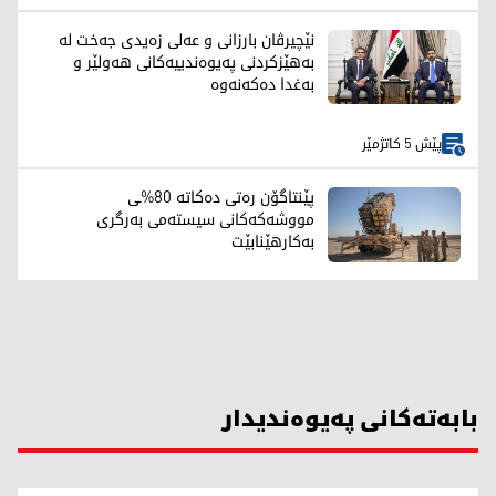
نێچیرڤان بارزانی و عەلی زەیدی جەخت لە
بەهێزکردنی پەیوەندییەکانی هەولێر و
بەغدا دەکەنەوە
پێش 5 کاتژمێر
پێنتاگۆن رەتی دەکاتە 80%ـی
مووشەکەکانی سیستەمی بەرگری
بەکارهێنابێت
بابەتەکانی پەیوەندیدار