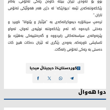
بوو بۆ ئەوەی ئێران ببێتە خاوەن چەکی ئەتۆمی، بەڵام
رێککەوتنەکەی ئێمە 'دیوارێکە' لە دژی هەر هەوڵێکی ئەتۆمی
تاران."
ترەمپ سیناتۆرە دیموکراتەکەی بە "فێڵباز و بێتوانا" ناوبرد و
جەختی کردەوە کە ئەم رێککەوتنە نوێیەی ئەوان، تەواو
پێچەوانەی سیاسەتەکانی رابردووە و گەرەنتییەکی بەهێزە بۆ
ئاسایشی ناوچەکە، بەوەی رێگری لە ئێران دەکات هیچ کات
دەستی بە چەکی ئەتۆمی رانەگات.
کوردستان24 دیجیتاڵ میدیا
دوا هەواڵ