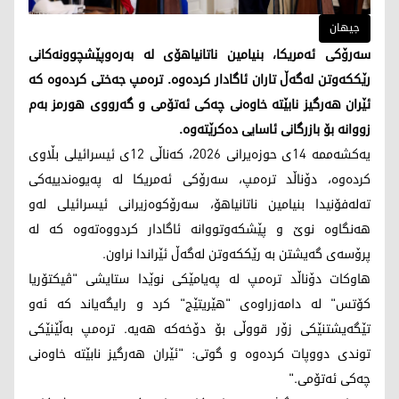
جیهان
سەرۆکی ئەمریکا، بنیامین ناتانیاهۆی لە بەرەوپێشچوونەکانی
رێککەوتن لەگەڵ تاران ئاگادار کردەوە. ترەمپ جەختی کردەوە کە
ئێران هەرگیز نابێتە خاوەنی چەکی ئەتۆمی و گەرووی هورمز بەم
زووانە بۆ بازرگانی ئاسایی دەکرێتەوە.
یەکشەممە 14ی حوزەیرانی 2026، کەناڵی 12ی ئیسرائیلی بڵاوی
کردەوە، دۆناڵد ترەمپ، سەرۆکی ئەمریکا لە پەیوەندییەکی
تەلەفۆنیدا بنیامین ناتانیاهۆ، سەرۆکوەزیرانی ئیسرائیلی لەو
هەنگاوە نوێ و پێشکەوتووانە ئاگادار کردووەتەوە کە لە
پرۆسەی گەیشتن بە رێککەوتن لەگەڵ ئێراندا نراون.
هاوکات دۆناڵد ترەمپ لە پەیامێکی نوێدا ستایشی "ڤیکتۆریا
کۆتس" لە دامەزراوەی "هێریتێج" کرد و رایگەیاند کە ئەو
تێگەیشتنێکی زۆر قووڵی بۆ دۆخەکە هەیە. ترەمپ بەڵێنێکی
توندی دووپات کردەوە و گوتی: "ئێران هەرگیز نابێتە خاوەنی
چەکی ئەتۆمی."