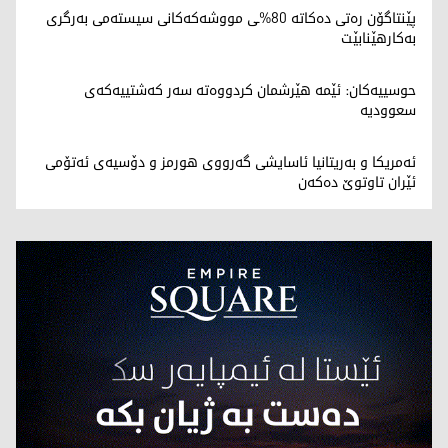
پێنتاگۆن رەتی دەکاتە 80%ـی مووشەکەکانی سیستەمی بەرگری
بەکارهێنابێت
حوسییەکان: ئێمە هێرشمان کردووەتە سەر کەشتییەکەی
سعوودیە
ئەمریکا و بەریتانیا ئاسایشی گەرووی هورمز و دۆسیەی ئەتۆمی
ئێران تاوتوێ دەکەن