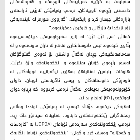
سەبارەت بە گرژییە دەریاییەکانی ناوچەکە و هەڕەشەکانی
داخستنی رێڕەوە ئاوییەکان، ترەمپ پەیامێکی ئەرێنی ئاراستەی
بازاڕەکانی جیهان کرد و رایگەیاند: "گەرووی هورمز لە ئایندەیەکی
زۆر نزیکدا بۆ بازرگانی و کارکردن دەکرێتەوە."
کەناڵی "سی ئێن ئێن" لە زاری سەرچاوەیەکی دیپلۆماسییەوە
بڵاوی کردەوە، تیمی دانوستانکاری قەتەر لە تاران ماونەتەوە و لە
هەماهەنگییەکی چڕدان لەگەڵ واشنتن بۆ ئەوەی گفتوگۆکان
لەسەر رێڕەوی خۆیان بمێننەوە و رێککەوتنەکە واژۆ بکرێت.
هاوکات، بنیامین نەتانیاهۆ بەهۆی نیگەرانییە قووڵەکانی لە
ناوەڕۆکی دانوستانەکان و پرسی ئاگربەستی لوبنان، داوای
کۆبوونەوەیەکی بەپەلەی لەگەڵ ترەمپ کردووە، کە بڕیارە دوای
لووتکەی (G7) ئەنجام بدرێت.
لەلایەکی دیکەوە، دۆناڵد ترەمپ لە پەیامێکی تونددا وەڵامی
رەخنەگرانی رێککەوتنەکەی دایەوە، بەتایبەت سیناتۆر جاک ڕید.
ترەمپ رێککەوتنەکەی سەردەمی ئۆبامای (JCPOA) بە "کارەسات
و گەمژانە" وەسف کرد و گوتی: "رێککەوتنەکەی ئۆباما رێگایەک