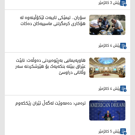
پێش 3 کاتژمێر
سۆران.. تیمێکی تایبەت لێکۆڵینەوە لە
هۆکاری کرمگرتنی ماسییەکان دەکات
پێش 4 کاتژمێر
هاوپەیمانیی بەڕێوەبردنی دەوڵەت: نابێت
عێراق ببێتە بنکەیەک بۆ هێرشکردنە سەر
وڵاتانی دراوسێ
پێش 4 کاتژمێر
ترەمپ: دەمەوێت لەگەڵ ئێران رێککەوم
پێش 5 کاتژمێر