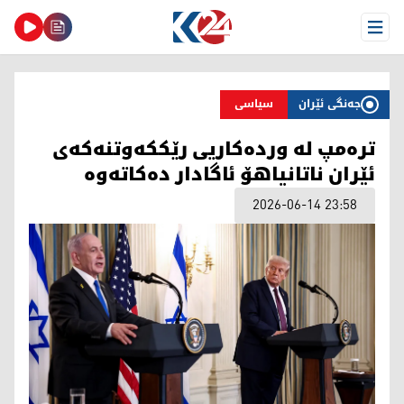
Open Menu
جەنگی ئێران
سیاسی
ترەمپ لە وردەکاریی رێککەوتنەکەی
ئێران ناتانیاهۆ ئاگادار دەکاتەوە
2026-06-14 23:58