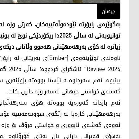
جیهان
بەگوێرەی راپۆرتە نێودەوڵەتییەکان، کەرتی وزە ل
توانیویەتی لە ساڵی 2025دا ریکۆر
زیاترە لە کۆی بەرهەمهێنانی هەموو وڵاتانی دیکە
w 2026
گەشەی خواستی جیهانی لەسەر وزە دابین بکات.
ئەم بازدانە گەورەیە بووەتە هۆی سەرهەڵدانی
ئەوەی گەشەی ئابووری و خواستی مرۆڤ بۆ وزە زی
بەهۆی قەیرانی دارایی یان پەتای کۆرۆناوە نەبو