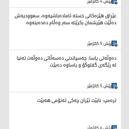
پێش 4 کاتژمێر
عێراق هێزەکانی خستە ئامادەباشیەوە، سعوودیەش
دەڵێت هێرشمان بکرێتە سەر وەڵام دەدەینەوە
پێش 5 کاتژمێر
دەوڵەتی یاسا: چەسپاندنی دەسەڵاتی دەوڵەت تەنیا
لە رێگەی گفتوگۆ و یاساوە دەبێت
پێش 5 کاتژمێر
ترەمپ: نابێت ئێران چەکی ئەتۆمی هەبێت
پێش 6 کاتژمێر