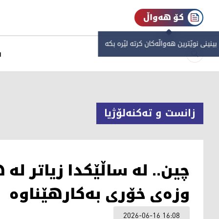
کۆ هەواڵ
 بینینی نوێترین هەواڵەکان کرتە لێرە بکە
س
زانست و تەکنەلۆژیا
چین.. لە ساڵێکدا زیاتر لە
وزەی خۆری بەکارهێناوە
2026-06-16 16:08