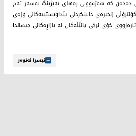
 دەدەن کە هەژموونی رەهای بەیژینگ بەسەر ئەم
ۆنترۆڵی زنجیرەی دابینکردنی پێداویستییەکانی وزەی
رەزووی خۆی نرخی پانێڵەکان لە بازاڕەکانی جیهاندا
ئیسرا ئەنوەر