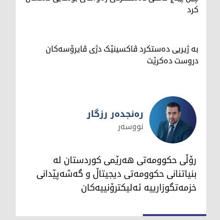
کرد
بە ژیریی دەستکرد ڤاکسینێک دژی ڤایرۆسەکان
دروست دەکرێت
رەنجدەر رزگار
نووسەر
رەنجدەر رزگار
رۆڵی حکوومەتی هەرێمی کوردستان لە
بنیاتنانی حکوومەتی دیجیتاڵ و گەشەپێدانی
خزمەتگوزارییە ئەلیکترۆنییەکان