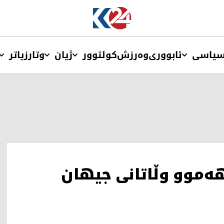
یاسی
ئابووری
وەرزش
کولتوور
ژیان
وتار
زیاتر
 هەموو وڵاتانی جیهان