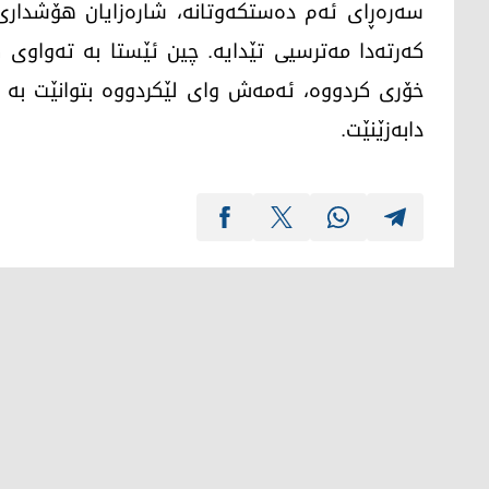
سەرەڕای ئەم دەستکەوتانە، شارەزایان هۆشداری
کەرتەدا مەترسیی تێدایە. چین ئێستا بە تەواوی ک
خۆری کردووە، ئەمەش وای لێکردووە بتوانێت بە ئا
دابەزێنێت.