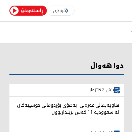
کوردی
ڕاستەوخۆ
دوا هەواڵ
پێش 3 کاتژمێر
هاوپەیمانی عەرەبی: بەهۆی بۆردومانی حوسییەکان
لە سعوودیە 11 کەس برینداربوون