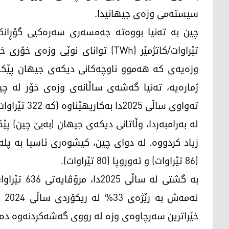
سیستەمی وزەی جیهانیدا.
تێراوات/کاتژمێر (TWh) توانای نوێی
وزەیەی کە هەموو ناوچەکانی دیکەی جیهان پێکەو
ژمارەیە، تەنیا گەشەی ساڵانەی وزەی خۆر لە چین،
تەواوی ساڵی 2025دا بەکاریهێناوە (کە 322 تێراوات بووە).
(86 تێراوات) و ئەوروپا (80 تێراوات).
بە گشتی لە 
ئە
خێراترین سەرچاوەی وزە لە رووی گەشەکردنەوە دەم