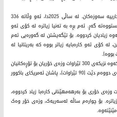
چین بە تەنیا بووەتە جەمسەری سەرەکیی گۆڕانکارییە سەوزەکان. لە ساڵی 2025دا، ئەو وڵاتە 336
 وزەی خۆری خستووەتە گەڕ. ئەم بڕە بە تەنیا زیاترە لە کۆی ئەو
ە زیادیان کردووە. بۆ تێگەیشتن لە گەورەیی ئەم
 لە کۆی ئەو کارەبایە زیاتر بووە کە بەریتانیا لە
لە بەرامبەردا، وڵاتانی دیکەی جیهان (بەبێ چین) پێکەوە نزیکەی 300 تێراوات وزەی خۆریان بۆ تۆڕەکانیان
زیاد کردووە. لە دوای چین، کیشوەری ئاسیا بە پلەی دووەم دێت (90 تێراوات)، پاشان ئەمریکای باکوور
ساڵی 2025دا، مرۆڤایەتی 636 تێراوات وزەی خۆری بۆ بەرهەمهێنانی کارەبا زیاد کردووە،
مەش بە رێژەی 33% لە ریکۆردی ساڵی 2024 زیاترە. بۆ چوارەم ساڵە لەسەریەک، وزەی خۆر وەک
ێنێتەوە.