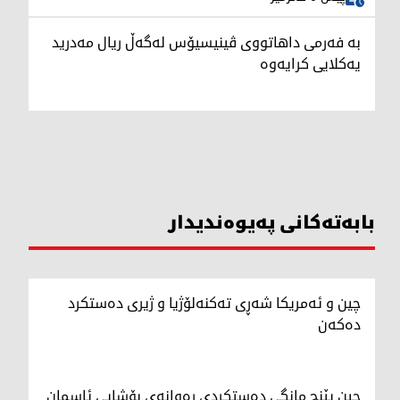
بە فەرمی داهاتووی ڤینیسیۆس لەگەڵ ریال مەدرید
یەکلایی کرایەوە
بابەتەکانی پەیوەندیدار
چین و ئەمریکا شەڕی تەکنەلۆژیا و ژیری دەستکرد
دەکەن
چین پێنج مانگی دەستکردی رەوانەی بۆشایی ئاسمان