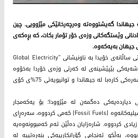
ە جیهاندا گەیشتووەتە وەرچەرخانێکی مێژوویی. چین
دێکی نوێ لە بونیادنانی وێستگەکانی وزەی خۆر تۆمار بکات، کە بڕەکەی
ی جیهان بەیەکەوە.
ناوەندی توێژینەوەی (Ember)ی بەریتانی لە راپۆرتی ساڵانەی خۆیدا بە ناونیشانی "Global Electricity
Revie" ئاشکرای کردووە؛ ساڵی 2025 گەشەیەکی بێپێشینەی لە کەرتی وزەی خۆردا بەخۆوە
بینیوە. ئەم سەرچاوەیە ئێستا بووەتە بزوێنەری سەرەکی کارەبا لە جیهاندا و توانیویەتی 75%ی کۆی
 دیاردەیەکی دەگمەن لە مێژوودا؛ بۆ یەکەمجار
بەرهەمهێنانی کارەبا لە رێگەی سووتەمەنییە فۆسیلیەکانەوە (Fossil Fuels) کەمی کردووە، سەرەڕای
ادی کردووە. شارەزایان دەڵێن ئەم کەمبوونەوەیە
وە، بەڵکو ئەنجامی گۆڕانکارییەکی بنەڕەتییە لە