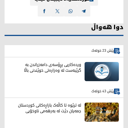
دوا هەواڵ
پێش 23 خولەک
وردەکاریی پڕۆسەی دامەزراندن بە
گرێبەست لە وەزارەتی خوێندنی باڵا
پێش 43 خولەک
لە ترێوە تا کاڵەک بازاڕەکانی کوردستان
جمەیان دێت لە بەرهەمی ناوخۆیی