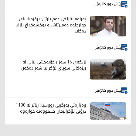
پێش دوو کاتژمێر
پەرلەمانتارێکی دەم پارتی: پڕۆژەیاسای
چوارچێوە دەمیرتاش و یوکسەکداغ ئازاد
دەکات
پێش دوو کاتژمێر
نزیکەی 16 هەزار خۆبەخشی بیانی لە
ریزەکانی سوپای ئۆکرانیا شەڕ دەکەن
پێش دوو کاتژمێر
وەزارەتی بەرگریی رووسیا: زیاتر لە 1100
درۆنی ئۆکرانیمان خستووەتە خوارەوە