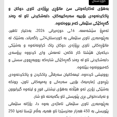
کوردستان
بەهۆی لەکارکەوتنی سێ ماتۆڕی پڕۆژەی ئاوی دوکان و
پاککردنەوەی بۆرییە سەرەکییەکان، دابەشکردنی ئاو لە چەند
گەڕەکێکی سلێمانی کەم بووەتەوە.
ئەمڕۆ سێشەممە، 16ـی حوزەیرانی 2026، بەختیار تاهیر،
بەڕێوەبەری ئاوی سلێمانی بە کوردستان24ـی راگەیاند، بەشێک لە
ماتۆڕەکانی ئاوی پڕۆژەی دوکان چاک کراونەتەوە و بەشێکی
دیکەیان هێشتا کار ناکەن، ئەمەش وای کردووە پرۆسەی
دابەشکردنی ئاو لە چەند گەڕەکێکی شارەکە رووبەڕووی سستی و
کەمبوونەوە ببێتەوە.
روونیشی کردەوە، تیمەکانیان سەرقاڵی چاککردن و پاککردنەوەی
رێڕەوی ژمارەیەک بۆریی سەرەکی و پەمپەکانی ئاون، چونکە
بەشێکی زۆری ئەو هێڵانە بەهۆی نیشتنی قوڕ و لیتەوە گیرابوون
و نەیاندەتوانی بڕی پێویستی ئاو بگەیەننە ناو شار.
بەڕێوەبەری ئاوی سلێمانی ئاماژەی بەوە دا، رۆژانە سلێمانی
پێویستی بە 450 هەزار مەترسێجا ئاو هەیە، بەڵام ئێستا تەنیا 250