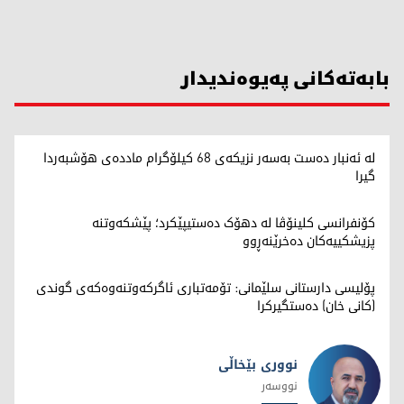
بابەتەکانی پەیوەندیدار
لە ئەنبار دەست بەسەر نزیکەی 68 کیلۆگرام ماددەی هۆشبەردا
گیرا
کۆنفرانسی کلینۆڤا لە دهۆک دەستیپێکرد؛ پێشکەوتنە
پزیشکییەکان دەخرێنەڕوو
پۆلیسی دارستانی سلێمانی: تۆمەتباری ئاگرکەوتنەوەکەی گوندی
(کانی خان) دەستگیرکرا
نووری بێخاڵی
نووسەر