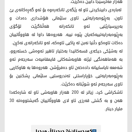
هەزار مەترسێجا دابین دەکرێت.
لەبارەی دابینکردنی ئاو لە رێگەی تانکەرەوە بۆ ئەو گەڕەکانەی بێ
ئاون، بەڕێوەبەرایەتیی ئاوی سلێمانی هۆشداری دەدات و
بەرپرسیارێتیی ئەو تانکەرانە هەڵناگرێت لۆگۆی
بەڕێوەبەرایەتییەکەیان پێوە نییە. هەروەها داوا لە هاووڵاتییان
دەکات تاوەکو دڵنیا نەبن لە پاکیی ئاوەکە، لەو تانکەرانەی نەکڕن.
لە بەشێکی دیکەی قسەکانیدا بەختیار تاهیر ئەوەشی خستەروو،
بە هەماهەنگیی لیژنە هاوبەشەکانی قایمقامیەت سەرجەم ئەو
شەمعە نایاساییانە دادەخەن ئاو دەفرۆشن. هەروەها بە هاوکاریی
بەڕێوەبەرایەتیی خۆپاراستنی تەندروستیی سلێمانی پشکنین بۆ
ئاوی سەرجەم ئەو شوێنانە دەکرێت.
ئاشکراشی کرد، زیاتر لە 200 هەزار هاوبەشی ئاو لە شارەکەدا
هەن و بە گشتی قەرزی ئاو لای هاووڵاتییان گەیشتووەتە 30
ملیار دینار.
کوردستان24 دیجیتاڵ میدیا