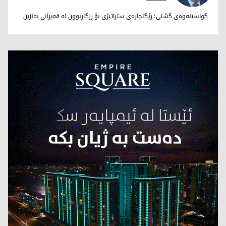
نووری بێخاڵی
گواستنەوەی گشتی؛ رێگاچارەی ستراتیژی بۆ رزگاربوون لە قەیرانی بەنزین