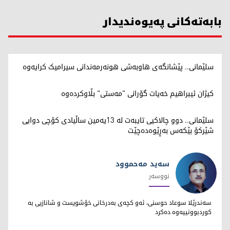
بابەتەکانی پەیوەندیدار
سلێمانی.. پێشانگەی هاوبەشی هونەرمەندانی سیرامیک کرایەوە
کیژان ئیبراهیم خەیات گۆرانی "مەستی" بڵاوکردەوە
سلێمانی.. دوو چالاکیی تایبەت لە 13یەمین ساڵیادی کۆچی دوایی
شێرکۆ بێکەس بەڕێوەدەچێت
سەيد مەحموود
نووسەر
سەيد مەحموود
سەندرێلا سوعاد حوسنی، ئه‌و كچه‌ی به‌درخانی خۆشویست و شانازیی به‌
كوردبوونییه‌وه‌ ده‌كرد