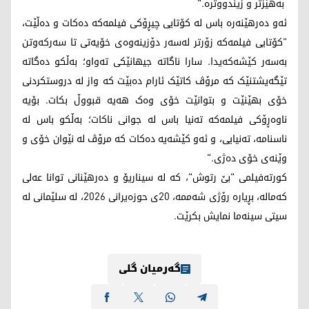
بەهێزتر و زیندووترە."
ئەو دەرهێنەرە باس لە کۆتایی چیڕۆکی فیلمەکە دەکات و دەڵێت،
"کۆتایی فیلمەکە زۆرتر لەسەر دۆزینەوەی خۆیەتی تا سەرکەوتن
بەسەر کێشەکەیدا. سارا ناگاتە جیهانێکی تەواو؛ بەڵکو دەگاتە
تێگەیشتنێک کە مرۆڤ کاتێک ئارام دەبێت کە واز لە دروستکردنی
خۆی بهێنێت و بتوانێت خۆی وەک هەیە قبووڵ بکات. بۆیە
ناوەڕۆکی فیلمەکە تەنیا باس لە جوانی ناکات؛ بەڵکو باس لە
ناسنامە، تەنیایی، و ئەو کێشەیە دەکات کە مرۆڤ لە نێوان خۆی و
وێنەی خۆی دەژی."
کورتەفیلمی "بێ رتوش"، کە لە سیناریۆ و دەرهێنانی توانا عەلی
کەمالە، بڕیارە رۆژی شەممە، 20ی حوزەیرانی 2026، لە سلێمانی لە
سیتی سینەما نمایش بکرێت.
گەرمیان گلی