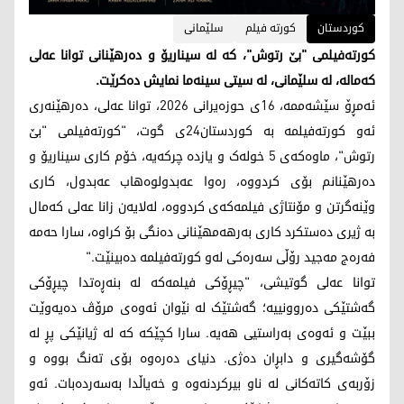
کوردستان
کورتە فیلم
سلێمانی
کورتەفیلمی "بێ رتوش"، کە لە سیناریۆ و دەرهێنانی توانا عەلی
کەمالە، لە سلێمانی، لە سیتی سینەما نمایش دەکرێت.
ئەمڕۆ سێشەممە، 16ی حوزەیرانی 2026، توانا عەلی، دەرهێنەری
ئەو کورتەفیلمە بە کوردستان24ی گوت، "کورتەفیلمی "بێ
رتوش"، ماوەکەی 5 خولەک و یازدە چرکەیە، خۆم کاری سیناریۆ و
دەرهێنانم بۆی کردووە، رەوا عەبدولوەهاب عەبدول، کاری
وێنەگرتن و مۆنتاژی فیلمەکەی کردووە، لەلایەن زانا عەلی کەمال
بە ژیری دەستکرد کاری بەرهەمهێنانی دەنگی بۆ کراوە، سارا حەمە
فەرەج مەجید رۆڵی سەرەکی لەو کورتەفیلمە دەبینێت."
توانا عەلی گوتیشی، "چیڕۆکی فیلمەکە لە بنەڕەتدا چیڕۆکی
گەشتێکی دەروونییە؛ گەشتێک لە نێوان ئەوەی مرۆڤ دەیەوێت
ببێت و ئەوەی بەراستیی هەیە. سارا کچێکە کە لە ژیانێکی پڕ لە
گۆشەگیری و دابڕان دەژی. دنیای دەرەوە بۆی تەنگ بووە و
زۆربەی کاتەکانی لە ناو بیرکردنەوە و خەیاڵدا بەسەردەبات. ئەو