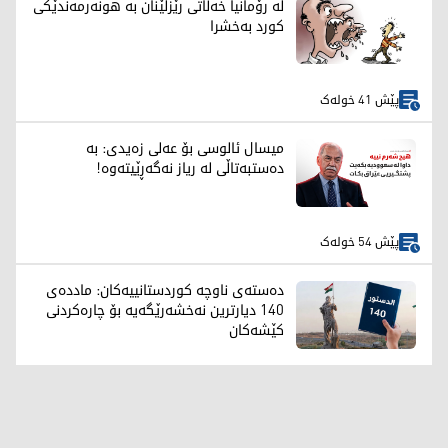
لە رۆمانیا خەڵاتی رێزلێنان بە هونەرمەندێکی
کورد بەخشرا
پێش 41 خولەک
میسال ئالوسی بۆ عەلی زەیدی: بە
دەستبەتاڵی لە ریاز نەگەڕێیتەوە!
پێش 54 خولەک
دەستەی ناوچە کوردستانییەکان: ماددەی
140 دیارترین نەخشەرێگەیە بۆ چارەکردنی
کێشەکان