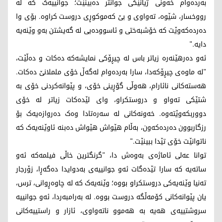
بەردەوام خەونی ژیانێکی جوانتر دەبینێت؛ جوانییەک کە لە
رووخسار، شێوە، تەواوی و بێ‌ کەموکوڕی دروست کراوە. بۆی وا
دەردەکەوێت کە خۆشبەختی و ئاسوودەیی لە گەیشتن بەو وێنەیە
دایە."
ئەو دەرهێنەرە زیاتر باس لە چیڕۆکی نمایشەکە دەکات و دەڵێت،
"لە ماوەی چیڕۆکەدا، سارا بەردەوام لەگەڵ خۆی ململانێ دەکات.
هەستەکانی نائارام، هەوڵی گۆڕینی خۆی، و پێوانەکردنی خۆی بە
شتێکی تەواو و دروستکراو، وای لێدەکات زیاتر لە خۆی
دووربکەوێتەوە. خەونەکانی لە سەرەتادا وەک دەروازەیەک بۆ
رزگاربوون دەردەکەون، بەڵام هێواش هێواش دەبنە ئاوێنەیەک کە
ناتوانێت خۆی تێدا ببینێت."
توانا عەلی ئاماژەی بەوەش دا، "گرنگترین خاڵی فیلمەکە ئەو
ساتەیە کە سارا تێدەگات ئەو جوانییەی بەدوایدا دەگەڕا، زۆرجار
تەنیا وێنەیەکی دروستکراو بووە؛ وێنەیەک کە لە چاوەڕوانی، ترس،
یان پێوانەکانی کۆمەڵگە دروست بووە. لە بەرامبەردا، ئەو جوانییە
سروشتییەی هەیە بە هەموو ناتەواوی، ئازار و راستییەکانی