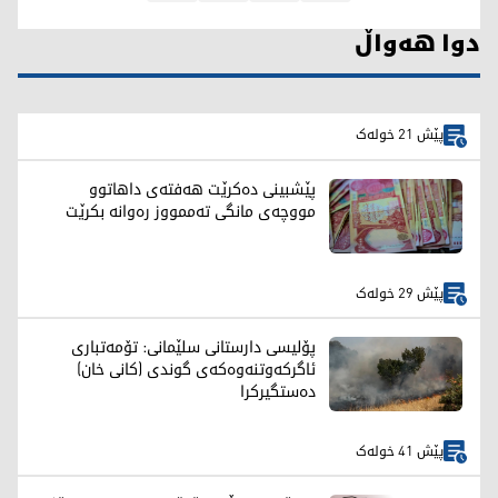
دوا هەواڵ
پێش 21 خولەک
پێشبینی دەکرێت هەفتەی داهاتوو
مووچەی مانگی تەممووز رەوانە بکرێت
پێش 29 خولەک
پۆلیسی دارستانی سلێمانی: تۆمەتباری
ئاگرکەوتنەوەکەی گوندی (کانی خان)
دەستگیرکرا
پێش 41 خولەک