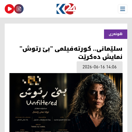
Open Menu
هونەری
سلێمانی.. کورتەفیلمی "بێ رتوش"
نمایش دەکرێت
2026-06-16 14:06