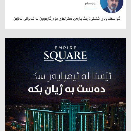
نووسەر
نووری بێخاڵی
گواستنەوەی گشتی؛ رێگاچارەی ستراتیژی بۆ رزگاربوون لە قەیرانی بەنزین