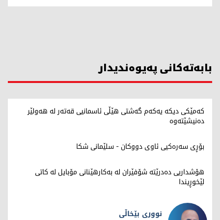
بابەتەکانی پەیوەندیدار
کەمێکی دیکە یەکەم گەشتی هێڵی ئاسمانیی قەتەر لە هەولێر
دەنیشێتەوە
بۆڕی سەرەکیی ئاوی دووکان - سلێمانی شکا
هۆشداریی دەدرێتە شۆفێران لە بەکارهێنانی مۆبایل لە کاتی
لێخوڕیندا
نووری بێخاڵی