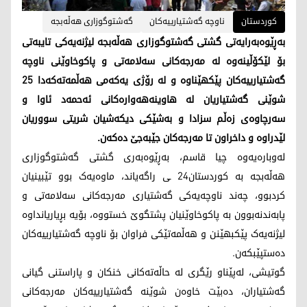
کوردستان
ناوچە گەشتیارییەکان
گەشتوگوزاری هەڵەبجە
بەڕێوەبەرایەتی گشتی گەشتوگوزاری هەڵەبجە لیژنەیەکی تایبەتی
بۆ لێکۆڵینەوە لە مەرجەکانی سەلامەتی و پاکوخاوێنی ناوچە
گەشتیارییەکان پێکهێناوە و لە رۆژی یەکەمی هەڵمەتەکەدا 25
شوێنی گەشتیاریان لە هاوینەهەوارەکانی ئەحمەد ئاوا و
سەرچاوەی زەڵم سزادا و بەشێکی دیکەشیان شریتی سووریان
لێدراوە و داخراون تا مەرجەکان جێبەجێ دەکەن.
لەوبارەیەوە چیا قاسم، بەڕێوەبەری گشتی گەشتوگوزاری
هەڵەبجە بە کوردستان24 ـی راگەیاند، ماوەیەک بوو تێبینیان
کردبوو، چەند ناوچەیەکی گەشتیاری مەرجەکانی سەلامەتی و
پابەندنەبوون بە پاکوخاوێنیان پشتگوێ خستووە، بۆیە بڕیاریانداوە
لیژنەیەک پێکبهێنن و هەڵمەتێکی فراوان بۆ ناوچە گەشتیارییەکان
دەستپێبکەن.
گوتیشی، لەپێناو رێگری لە حاڵەتەکانی خنکان و پاراستنی گیانی
گەشتیاران، دەبێت خاوەن شوێنە گەشتیارییەکان مەرجەکانی