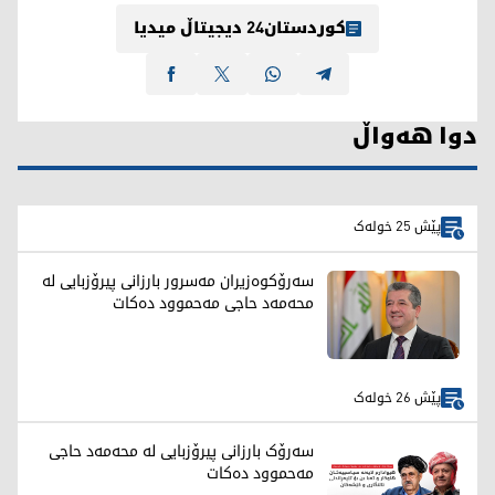
کوردستان24 دیجیتاڵ میدیا
دوا هەواڵ
پێش 25 خولەک
سەرۆکوەزیران مەسرور بارزانی پیرۆزبایی لە
محەمەد حاجی مەحموود دەکات
پێش 26 خولەک
سەرۆک بارزانی پیرۆزبایی لە محەمەد حاجی
مەحموود دەکات