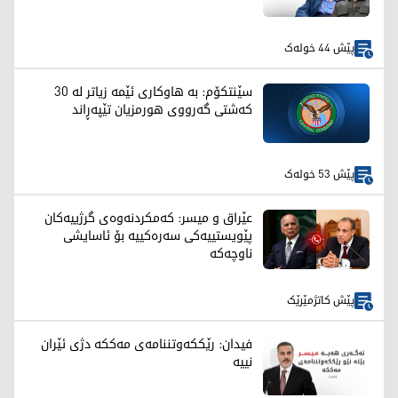
پێش 44 خولەک
سێنتکۆم: بە هاوکاری ئێمە زیاتر لە 30
کەشتی گەرووی هورمزیان تێپەڕاند
پێش 53 خولەک
عێراق و میسر: کەمکردنەوەی گرژییەکان
پێویستییەکی سەرەکییە بۆ ئاسایشی
ناوچەکە
پێش کاتژمێرێک
فیدان: رێککەوتننامەی مەککە دژی ئێران
نییە