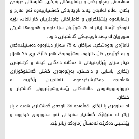
سەلامەتی رەچاو بکەن و رێنماییەکانی بەرگریی شارستانی جێبەجێ
بکەن، بەڵام لەلایەن چەند ناوچەیەکی گەشتیارییەوە ئەو مەرج و
رێنمایانەوە پێشێلکراون و کامێراکانی چاودێرییان کار ناکات، بۆیە
تاوەکو ئێستا زیاتر لە 25 شوێنیان سزا داوە و هەروەها شریتی
سووریان لە چەند ناوچەیەکی گەشتیاری داوە.
ئاماژەی بەوەشکرد، سزاکان لە 75 هەزار دینارەوە دەستپێدەکەن
و بە گوێرەی خاڵ دانراوە، بەشێوەیەک هەر خاڵێک بڕی 75 هەزار
دینار سزای پێبژاردنییەتی تا دەگاتە دادگایی کردنە و گرتنەبەری
رێکاری یاسایی و داخستن، بەڕێوەبەری گشتی گەشتوگوزاری
هەڵەبجە جەختیشیکردەوە، ئامانجییان رێگرییە لە
دووبارەبوونەوەی حاڵەتەکانی بێسەروشوێنبوونی گەشتیار و
خنکان.
لە سنووری پارێزگای هەڵەبجە 36 ناوچەی گەشتیاری هەیە و پار
زیاتر لە ملیۆنێک گەشتیار سەردانی ئەو سنوورەی کردووە و
پێشبینی دەکرێت ئەمساڵ ژمارەکە زیاتر بێت.