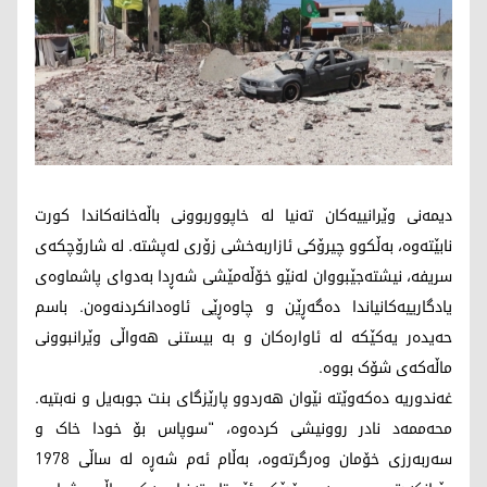
دیمەنی وێرانییەکان تەنیا لە خاپووربوونی باڵەخانەکاندا کورت
نابێتەوە، بەڵکوو چیرۆکی ئازاربەخشی زۆری لەپشتە. لە شارۆچکەی
سریفە، نیشتەجێبووان لەنێو خۆڵەمێشی شەڕدا بەدوای پاشماوەی
یادگارییەکانیاندا دەگەڕێن و چاوەڕێی ئاوەدانکردنەوەن. باسم
حەیدەر یەکێکە لە ئاوارەکان و بە بیستنی هەواڵی وێرانبوونی
ماڵەکەی شۆک بووە.
غەندوریە دەکەوێتە نێوان هەردوو پارێزگای بنت جوبەیل و نەبتیە.
محەممەد نادر روونیشی کردەوە، "سوپاس بۆ خودا خاک و
سەربەرزی خۆمان وەرگرتەوە، بەڵام ئەم شەڕە لە ساڵی 1978