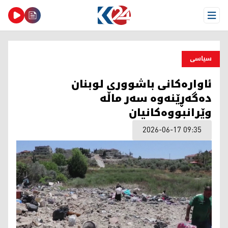
Open Menu
سیاسی
ئاوارەکانی باشووری لوبنان
دەگەڕێنەوە سەر ماڵە
وێرانبووەکانیان
2026-06-17 09:35