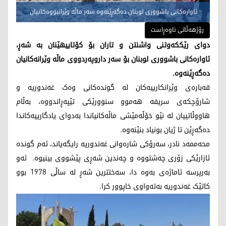
ئاوارەکانی باشووری لوبنان دەگەڕێنەوە سەر ماڵە وێرانبووەکانیان
رۆژهەڵاتی ناوەڕاست
دوای رێککەوتنی واشنتن و تاران بۆ کۆتاییهێنان بە شەڕ،
ئاوارەکانی باشووری لوبنان بۆ سەر داروپەردووی ماڵە وێرانەکانیان
دەگەڕێنەوە.
قەبارەی وێرانکارییەکان لە گوندەکانی وەک غەندوریە و
شارۆچکەی سریفە هەموو سنوورێکی تێپەڕاندووە، بەڵام
هاووڵاتییان لە نێو خۆڵەمێشی ماڵەکانیاندا بەدوای یادگارییەکاندا
دەگەڕێن تا ژیان بونیاد بنێنەوە.
محەممەد نادر، سەرۆکی شارەوانی غەندوریە رایگەیاند، ئەم گوندە
ئازارێکی زۆری چەشتووە و چەندین شەڕی پێشووی بینیوە. ئەو
بەرپرسە ئاماژەی بەوە دا، سەختترین شەڕ لە ساڵی 1978 بوو
کاتێک غەندوریە بەتەواوی خاپوور کرا.