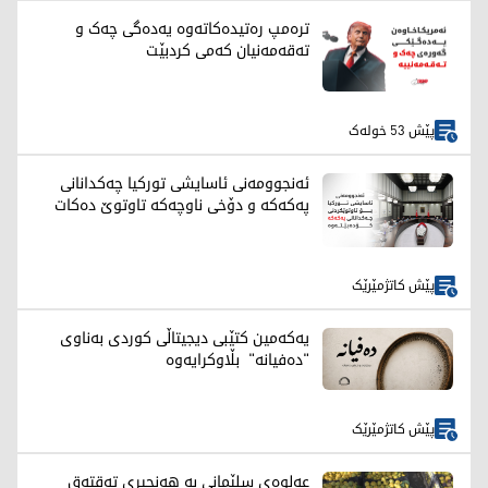
ترەمپ رەتیدەکاتەوە یەدەگی چەک و
تەقەمەنیان کەمی کردبێت
پێش 53 خولەک
ئەنجوومەنی ئاسایشی تورکیا چەکدانانی
پەکەکە و دۆخی ناوچەکە تاوتوێ دەکات
پێش کاتژمێرێک
یەکەمین کتێبی دیجیتاڵی کوردی بەناوی
"دەفیانە" بڵاوکرایەوە
پێش کاتژمێرێک
عەلوەی سلێمانی بە هەنجیری تەقتەق