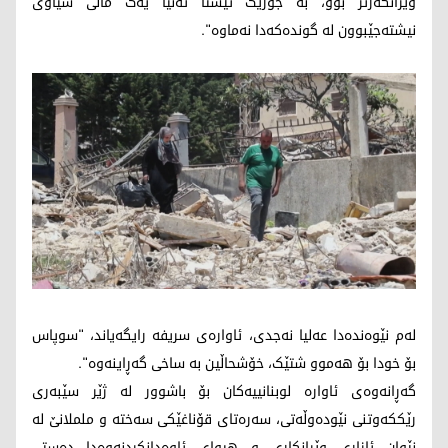
وێرانکەرتر بوو، بە جۆرێک ئێستا تەنیا یەک ماڵی شیاوی
نیشتەجێبوون لە گوندەکەدا نەماوە".
لەم نێوەندەدا عەلیا نەجدی، ئاوارەی سریفە رایگەیاند، "سوپاس
بۆ خودا بۆ هەموو شتێک، خۆشحاڵین بە ساخی گەڕاینەوە".
گەڕانەوەی ئاوارە لوبنانییەکان بۆ باشوور لە ژێر سێبەری
رێککەوتنی نێودەوڵەتی، سەرەتای قۆناغێکی سەختە و ململانێ لە
نێوان ئازاری وێرانکاری و هیوای ئاوەدانکردنەوەدا دەستی