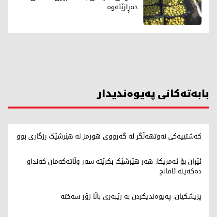
دەڕازێتەوە
بابەتەکانی پەیوەندیدار
کەشتییەکی نەوتهەڵگر لە گەرووی هورمز لە هێرشێک رزگاری بوو
ئێران بۆ ئەمریکا: هەر هێرشێک بکرێتە سەر وڵاتەکەمان کەنداو
دەکەینە ئامانج
پزیشکیان: پەیوەندیکردن بە رێبەری باڵا زۆر سەختە