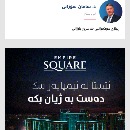
د. سامان سۆرانی
نووسەر
د. سامان سۆرانی
ڕێبازی حوکمڕانیی مەسرور بارزانی