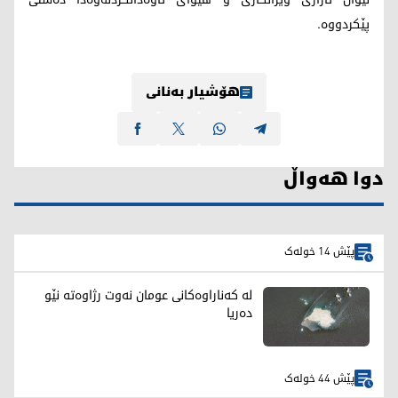
پێکردووە.
هۆشیار بەنانی
دوا هەواڵ
پێش 14 خولەک
لە کەناراوەکانی عومان نەوت رژاوەته‌ نێو
ده‌ریا
پێش 44 خولەک