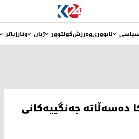
یاسی
ئابووری
وەرزش
کولتوور
ژیان
وتار
زیاتر
ا دەسەڵاتە جەنگییەکانی