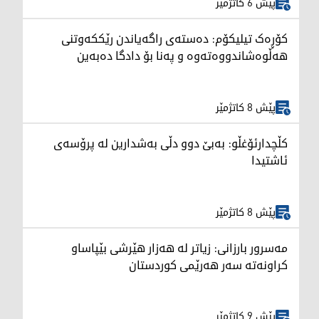
پێش 6 کاتژمێر
کۆڕەک تیلیکۆم: دەستەی راگەیاندن رێککەوتنی
هەڵوەشاندووەتەوە و پەنا بۆ دادگا دەبەین
پێش 8 کاتژمێر
کڵچدارئۆغڵو: بەبێ دوو دڵی بەشدارین لە پرۆسەی
ئاشتیدا
پێش 8 کاتژمێر
مەسرور بارزانی: زیاتر لە هەزار هێرشی بێپاساو
کراونەتە سەر هەرێمی کوردستان
پێش 9 کاتژمێر