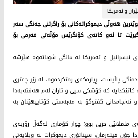
ران و ئەمریکا
نوێترین هەوڵی دیموکراتەکانی بۆ راگرتنی جەنگی سەر
گیرێت تا ئەو کاتەی کۆنگرێس مۆڵەتی فەرمی بۆ
ی ئیسرائیل و ئەمریکا لە مانگی شوباتەوە هێرشە
نجوومەنی پیران بە 48 دەنگی دژ بەرامبەر بە 47 دەنگی پاڵپشت، بڕیارەکەی رەتکردەوە، لە ژێر چەتری
ە کاتێکدایە کە کۆشکی سپی و تاران لەم هەفتەیەدا
و ئەنجامدانی گفتوگۆ بە مەبەستی کۆتاییهێنان بە
ی ململانێی حزبی بوو؛ چوار کۆماری لەگەڵ زۆربەی
ەردا جۆن فیتەرمان، سیناتۆری دیموکرات لە ویلایەتی