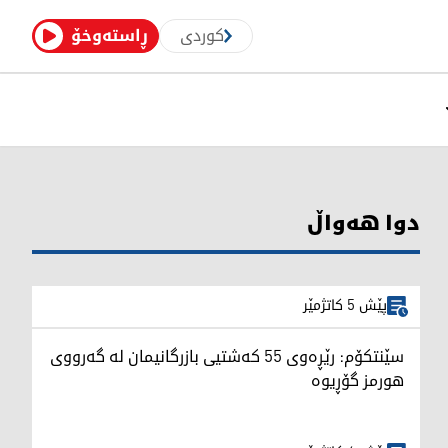
کوردی
ڕاستەوخۆ
دوا هەواڵ
پێش 5 کاتژمێر
سێنتکۆم: رێڕەوی 55 کەشتیی بازرگانیمان لە گەرووی
هورمز گۆڕیوە