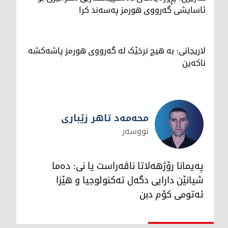
ئاسایشی گەرووی هورمز پەسەند کرا
لاریجانی: بە هیچ نرخێک لە گەرووی هورمز پاشەکشە
ناکەین
محەمەد تاهر زێبارى
نووسەر
محەمەد تاهر زێبارى
پەیمانا رۆژهەلاتا ناڤەراست یا نى: دەما
شیانێن دارایى دگەل تەکنولوجیا و هێزا
ئەتومى کۆم دبن