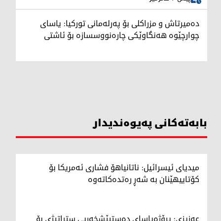
دەمیرتاش و مزراکلی بۆ پەرلەمانی تورکیا: یاسای
چوارچێوە هەنگاوێکی چارەنووسسازە بۆ ئاشتی
بابەتەکانی پەیوەندیدار
میدیای ئیسرائیل: ناتانیاهۆ فشاری ئەمریکا بۆ
کۆتاییهێنان بە شەڕ رەتدەکاتەوە
عەزیزی: پڕۆژەیاسای دەستپێشخەریی ستراتیژی بۆ