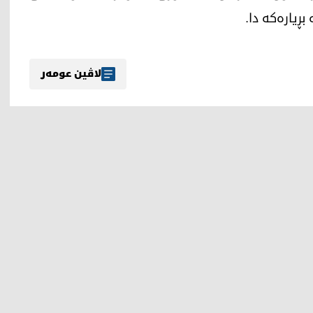
بڕیارەکە دا.
لاڤین عومەر