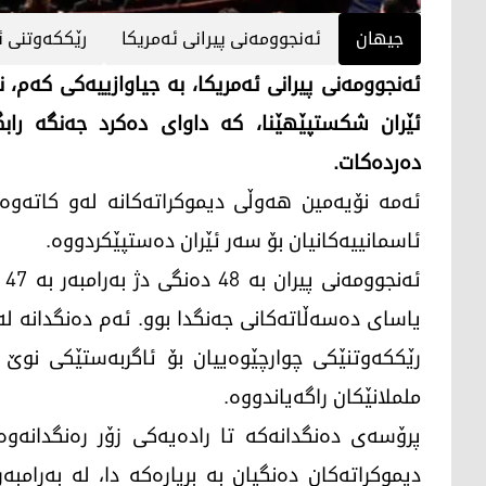
جیهان
ئەنجوومەنی پیرانی ئەمریکا
رێککەوتنی ئێ
ئەنجوومەنی پیرانی ئەمریکا، بە جیاوازییەکی کەم، 
ئێران شکستپێهێنا، کە داوای دەکرد جەنگە راب
دەردەکات.
ئەمە نۆیەمین هەوڵی دیموکراتەکانە لەو کاتەوە
ئاسمانییەکانیان بۆ سەر ئێران دەستپێکردووە.
ئە
یاسای دەسەڵاتەکانی جەنگدا بوو. ئەم دەنگدانە ل
رێککەوتنێکی چوارچێوەییان بۆ ئاگربەستێکی نوێ 
ململانێکان راگەیاندووە.
پرۆسەی دەنگدانەکە تا رادەیەکی زۆر رەنگدانەوە
دیموکراتەکان دەنگیان بە بڕیارەکە دا، لە بەرامب