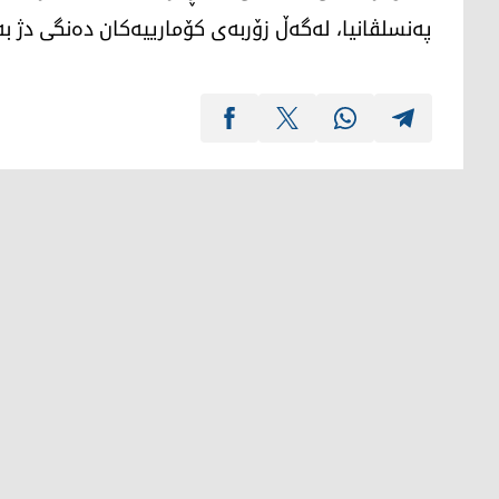
پەنسلڤانیا، لەگەڵ زۆربەی کۆمارییەکان دەنگی دژ بە 