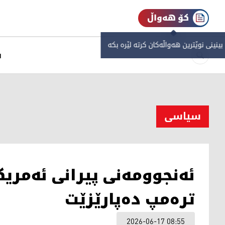
کۆ هەواڵ
 بینینی نوێترین هەواڵەکان کرتە لێرە بکە
س
سیاسی
ئەنجوومەنی پیرانی ئەمریک
ترەمپ دەپارێزێت
2026-06-17 08:55