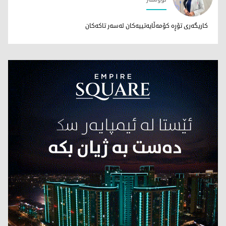
د. رۆژین مەهدی
کاریگەری تۆڕە کۆمەڵایەتییەکان لەسەر تاکەکان