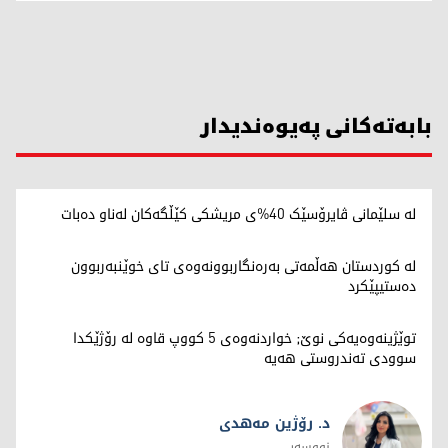
بابەتەکانی پەیوەندیدار
لە سلێمانی ڤایرۆسێک 40%ی مریشکی کێڵگەکان لەناو دەبات
لە کوردستان هەڵمەتی بەرەنگاربوونەوەی تای خوێنبەربوون
دەستیپێکرد
توێژینەوەیەکی نوێ; خواردنەوەی 5 کووپ قاوە لە رۆژێکدا
سوودی تەندروستی هەیە
د. رۆژین مەهدی
نووسەر