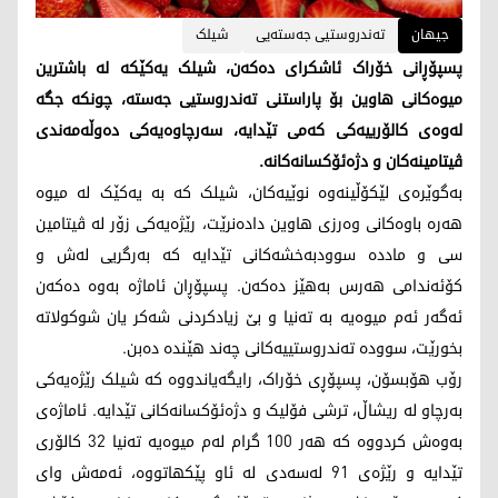
جیهان
تەندروستیی جەستەیی
شیلک
پسپۆڕانی خۆراک ئاشکرای دەکەن، شیلک یەکێکە لە باشترین
میوەکانی هاوین بۆ پاراستنی تەندروستیی جەستە، چونکە جگە
لەوەی کالۆرییەکی کەمی تێدایە، سەرچاوەیەکی دەوڵەمەندی
ڤیتامینەکان و دژەئۆکسانەکانە.
بەگوێرەی لێکۆڵینەوە نوێیەکان، شیلک کە بە یەکێک لە میوە
هەرە باوەکانی وەرزی هاوین دادەنرێت، رێژەیەکی زۆر لە ڤیتامین
سی و ماددە سوودبەخشەکانی تێدایە کە بەرگریی لەش و
کۆئەندامی هەرس بەهێز دەکەن. پسپۆڕان ئاماژە بەوە دەکەن
ئەگەر ئەم میوەیە بە تەنیا و بێ زیادکردنی شەکر یان شوکولاتە
بخورێت، سوودە تەندروستییەکانی چەند هێندە دەبن.
رۆب هۆبسۆن، پسپۆڕی خۆراک، رایگەیاندووە کە شیلک رێژەیەکی
بەرچاو لە ریشاڵ، ترشی فۆلیک و دژەئۆکسانەکانی تێدایە. ئاماژەی
بەوەش کردووە کە هەر 100 گرام لەم میوەیە تەنیا 32 کالۆری
تێدایە و رێژەی 91 لەسەدی لە ئاو پێکهاتووە، ئەمەش وای