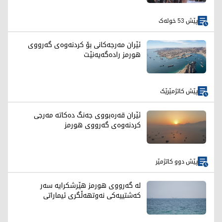
پێش 53 خولەک
ئێران مەرجەکانی بۆ کردنەوەی گەرووی
هورمز رادەگەیەنێت
پێش کاتژمێرێک
ئێران قەرەبووی جەنگ دەکاتە مەرجی
کردنەوەی گەرووی هورمز
پێش دوو کاتژمێر
لە گەرووی هورمز هێرشکرایە سەر
کەشتییەکی نەوتهەڵگری ئیماراتی