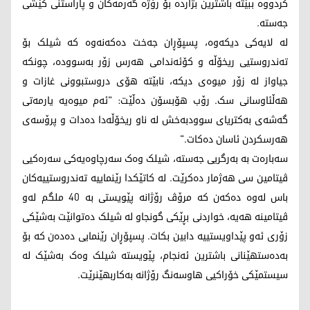
کردووە ببێتە باشترین بژاردە بۆ رۆژە گەرمەکان و پاراستنی کێشی
جەستە.
لە لایەکی دیکەوە، پسپۆڕان جەخت دەکەنەوە کە شیلک بۆ
تەندروستیی ریخۆڵە و کۆئەندامی هەرس زۆر بەسوودە، چونکە
جیاواز لە زۆر میوەی دیکە، نابێتە هۆی دروستبوونی غازات و
هەڵئاوسانی سک. رۆب هۆبسۆن دەڵێت: "ئەم میوەیە یارمەتی
گەشەی بەکتریای سوودبەخش لە ناو ریخۆڵەدا دەدات و پرۆسەی
هەرسکردن ئاسان دەکات."
سەبارەت بە بەرگریی جەستە، شیلک وەک سەرچاوەیەکی سەرەکیی
ڤیتامین سی هەژمار دەکرێت. لە کاتێکدا رێنماییە تەندروستییەکان
باس لەوە دەکەن کە مرۆڤ رۆژانە پێویستی بە 40 ملگم لەو
ڤیتامینە هەیە، خواردنی بڕێکی گونجاو لە شیلک دەتوانێت بەشێکی
زۆری ئەو پێداویستییە دابین بکات. پسپۆڕان رێنمایی دەدەن کە بۆ
بەدەستهێنانی باشترین ئەنجام، پێویستە شیلک وەک بەشێک لە
سیستمێکی خۆراکیی هاوسەنگ رۆژانە بەکاربهێنرێت.