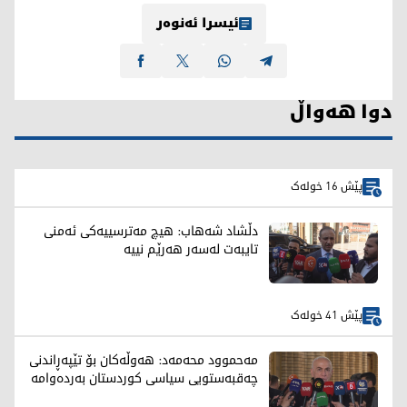
ئیسرا ئەنوەر
دوا هەواڵ
پێش 16 خولەک
دڵشاد شەهاب: هیچ مەترسییەکی ئەمنی
تایبەت لەسەر هەرێم نییە
پێش 41 خولەک
مەحموود محەمەد: هەوڵەکان بۆ تێپەڕاندنی
چەقبەستویی سیاسی کوردستان بەردەوامە