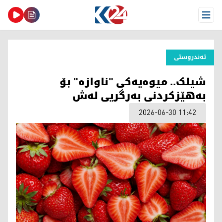
Open Menu
تەندروستی
شیلک.. میوەیەکی "ناوازە" بۆ
بەهێزکردنی بەرگریی لەش
2026-06-30 11:42