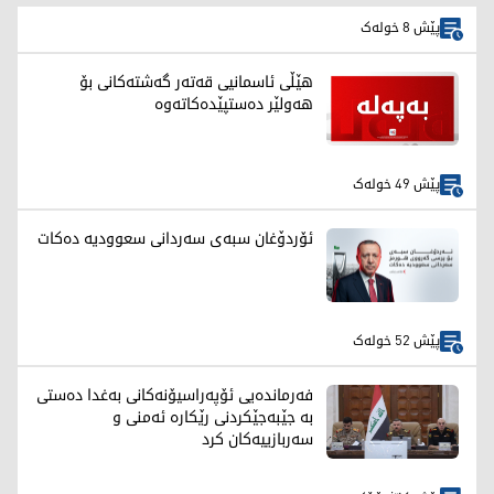
پێش 8 خولەک
هێڵی ئاسمانیی قەتەر گەشتەکانی بۆ
هەولێر دەستپێدەکاتەوە
پێش 49 خولەک
ئۆردۆغان سبەی سەردانی سعوودیە دەکات
پێش 52 خولەک
فەرماندەیی ئۆپەراسیۆنەکانی بەغدا دەستی
بە جێبەجێکردنی رێکارە ئەمنی و
سەربازییەکان کرد