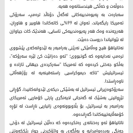
دەوڵەت و خەڵکی هیندستانەوە هەیە.
سەبارەت بە پەیوەندییەکانی لەگەڵ دۆناڵد ترەمپ، سەرۆکی
ئەمریکا رایگەیاند، ئەوان لە 99%ـی کاتەکاندا هاوبیر و هاوڕان،
هەرچەندە وەک هەر پەیوەندییەکی ئاسایی، هەندێک کات جیاوازن
لە نێوانیاندا دروست دەبێت.
نەتانیاهۆ هیچ وەڵامێکی نەرێنی بەرامبەر بە لێدوانەکەی پێشووی
ترەمپ نەدایەوە کە گوتبووی؛ "ئەو دەزانێت کێ لێرە سەرۆکە"،
بەڵکو جەختی کردەوە کە ئەمریکا "سەرکردەی جیهانی ئازادە و
ئیسرائیلیش "تاکە دیموکراسیی راستەقینەیە لە رۆژهەڵاتی
ناوەڕاستدا.
سەرۆکوەزیرانی ئیسرائیل لە بەشێکی دیکەی لێدوانەکانیدا، گۆڕانی
تێڕوانینی بەشێک لە گەنجانی لایەنگری پارتی کۆماریی ئەمریکای
بەرامبەر بە ئیسرائیل، بۆ بڵاوبوونەوەی زانیاریی ناڕاست لە تۆڕە
کۆمەڵایەتییەکاندا گەڕاندەوە.
ناتانیاهۆ ئەو رەخنانەی رەتکردەوە کە دەڵێن ئیسرائیل لە دۆخی
جەنگی بەردەوامدایە و بەڵگەی بە واژۆکردنی چوار رێککەوتنی