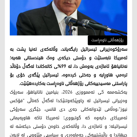
رۆژهەڵاتی ناوەڕاست
سەرۆکوەزیرانی ئیسرائیل رایگەیاند، وڵاتەکەی تەنیا پشت بە
ئەمریکا نابەستێت و دۆستی دیکەی وەک هیندستانی هەیە؛
نەتانیاهۆ ئاماژەی بەوەش دا، لە 99%ـی کاتەکاندا لەگەڵ دۆناڵد
ترەمپ هاوڕایە و جەختی کردەوە، ئیسرائیل پێگەی خۆی بۆ
پاراستنی مەسیحییەکانی رۆژهەڵاتی ناوەڕاست بەکاردەهێنێت.
یەکشەممە 5ـی تەممووزی 2026، بنیامین ناتانیاهۆ، سەرۆک
وەزیرانی ئیسرائیل لە چاوپێکەوتنێکدا لەگەڵ کەناڵی "فۆکس
نیوز"،وەڵامی لێدوانەکانی جەی دی ڤانس، جێگری سەرۆکی
ئەمریکای دایەوە کە گوتبووی؛ ئەمریکا تاکە هاوپەیمانی
ئیسرائیلە؛ و ئاماژەی دا، وڵاتەکەی خاوەن دۆستی دیکەشە لە
جیهاندا و پاڵپشتییەکی جەماوەری و سیاسیی مێژوویی لە لایەن