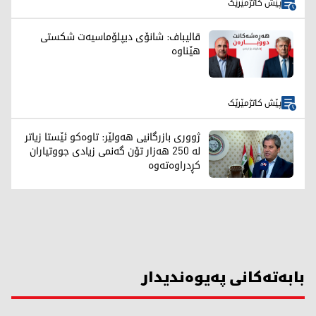
پێش کاتژمێرێک
قالیباف: شانۆی دیپلۆماسیەت شکستی
هێناوە
پێش کاتژمێرێک
ژووری بازرگانیی هەولێر: تاوەکو ئێستا زیاتر
لە 250 هەزار تۆن گەنمی زیادی جووتیاران
کڕدراوەتەوە
بابەتەکانی پەیوەندیدار