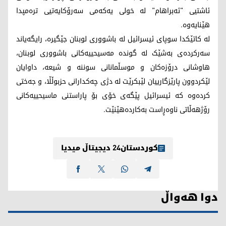
ئاشتیی "ئەبراهام" لە خولی یەکەمی سەرۆکایەتیی ترەمپدا
هێنایەوە.
لە کاتێکدا سوپای ئیسرائیل لە باشووری لوبنان جێگیرە، رایگەیاند
سەرکردەی بەشێک لە گوندە مەسیحییەکانی باشووری لوبنان،
هاوشانی درۆزەکان و موسڵمانانی سوننە و شیعە، داوایان
لێکردوون پارێزگارییان لێبکرێت لە دژی چەکدارانی حزبوڵڵا، و جەختی
کردەوە کە ئیسرائیل پێگەی خۆی بۆ پاراستنی ماسیحییەکانی
رۆژهەڵاتی ناوەڕاست بەکاردەهێنێت.
کوردستان24 دیجیتاڵ میدیا
دوا هەواڵ