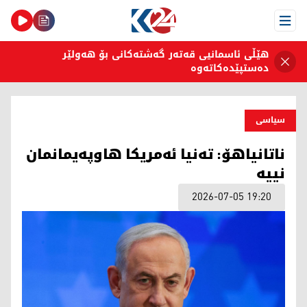
Open Menu
هێڵی ئاسمانیی قەتەر گەشتەکانی بۆ هەولێر
دەستپێدەکاتەوە
سیاسی
ناتانیاهۆ: تەنیا ئەمریکا هاوپەیمانمان
نییە
2026-07-05 19:20