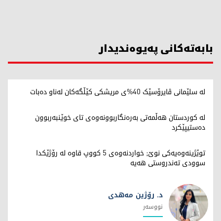
بابەتەکانی پەیوەندیدار
لە سلێمانی ڤایرۆسێک 40%ی مریشکی کێڵگەکان لەناو دەبات
لە کوردستان هەڵمەتی بەرەنگاربوونەوەی تای خوێنبەربوون
دەستیپێکرد
توێژینەوەیەکی نوێ; خواردنەوەی 5 کووپ قاوە لە رۆژێکدا
سوودی تەندروستی هەیە
د. رۆژین مەهدی
نووسەر