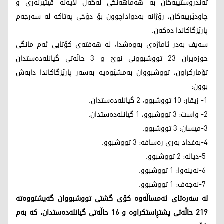
تەندروستییەکان بە هەماهەنگی لەگەڵ لایەنە ڤێتێرنەری و
چاودێرییەکان، رۆژانە بەدواداچوون بۆ دۆخی پەتاکە لە سەرجەم
پارێزگاکاندا دەکەن.
سەیف بەدر ئاماژەی بەوەشدا، لە هەفتەی کۆتایی ئەم مانگی
حوزەیران 23 تووشبوونی نوێ و 3 حاڵەتی گیانلەدەستدان
تۆمارکراون، تووشبووان بەمشێوەیە بەسەر پارێزگاکاندا دابەش
بوون:
1- زیقار: 10 تووشبوو، 2 گیانلەدەستدان.
2- واست: 3 تووشبوو، 1 گیانلەدەستدان.
3-میسان: 3 تووشبوو.
4-بەغداد بەری رەسافە: 3 تووشبوو.
5-دیالە: 2 تووشبوو.
6-نەینەوا: 1 تووشبوو.
7-نەجەف: 1 تووشبوو.
لە سەرەتای ئەمساڵەوە کۆی گشتی تووشبووان گەیشتووەتە
219 حاڵەتی پشتڕاستکراوە و 16 حاڵەتی گیانلەدەستدان، کە بەم