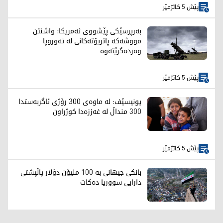
پێش 5 کاتژمێر
بەرپرسێکی پێشووی ئەمریکا: واشنتن
مووشەکە پاتریۆتەکانی لە ئەوروپا
وەردەگرێتەوە
پێش 5 کاتژمێر
یونیسێف: لە ماوەی 300 رۆژی ئاگربەستدا
300 منداڵ لە غەززەدا کوژراون
پێش 5 کاتژمێر
بانکی جیهانی بە 100 ملیۆن دۆلار پاڵپشتی
دارایی سووریا دەکات