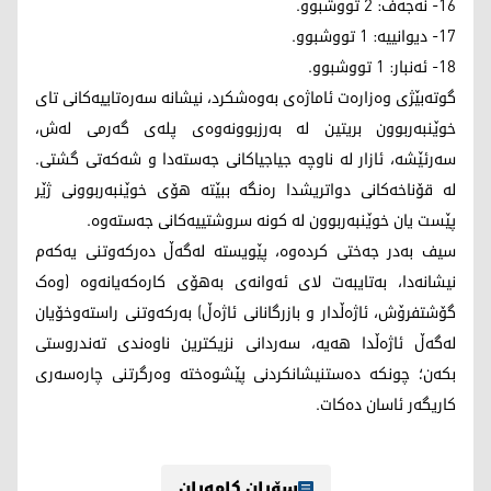
16- نەجەف: 2 تووشبوو.
17- دیوانییە: 1 تووشبوو.
18- ئەنبار: 1 تووشبوو.
گوتەبێژی وەزارەت ئاماژەی بەوەشکرد، نیشانە سەرەتاییەکانی تای
خوێنبەربوون بریتین لە بەرزبوونەوەی پلەی گەرمی لەش،
سەرئێشە، ئازار لە ناوچە جیاجیاکانی جەستەدا و شەکەتی گشتی.
لە قۆناخەکانی دواتریشدا رەنگە ببێتە هۆی خوێنبەربوونی ژێر
پێست یان خوێنبەربوون لە کونە سروشتییەکانی جەستەوە.
سیف بەدر جەختی کردەوە، پێویستە لەگەڵ دەرکەوتنی یەکەم
نیشانەدا، بەتایبەت لای ئەوانەی بەهۆی کارەکەیانەوە (وەک
گۆشتفرۆش، ئاژەڵدار و بازرگانانی ئاژەڵ) بەرکەوتنی راستەوخۆیان
لەگەڵ ئاژەڵدا هەیە، سەردانی نزیکترین ناوەندی تەندروستی
بکەن؛ چونکە دەستنیشانکردنی پێشوەختە وەرگرتنی چارەسەری
کاریگەر ئاسان دەکات.
سۆران کامەران