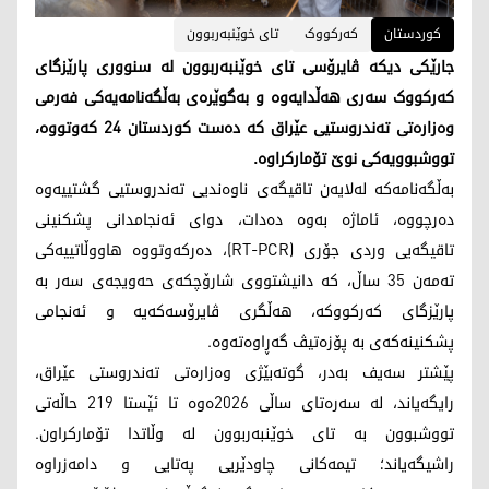
کوردستان
کەرکووک
تای خوێنبەربوون
جارێکی دیکە ڤایرۆسی تای خوێنبەربوون لە سنووری پارێزگای
کەرکووک سەری هەڵدایەوە و بەگوێرەی بەڵگەنامەیەکی فەرمی
وەزارەتی تەندروستیی عێراق کە دەست کوردستان 24 کەوتووە،
تووشبوویەکی نوێ تۆمارکراوە.
بەڵگەنامەکە لەلایەن تاقیگەی ناوەندیی تەندروستیی گشتییەوە
دەرچووە، ئاماژە بەوە دەدات، دوای ئەنجامدانی پشکنینی
تاقیگەیی وردی جۆری (RT-PCR)، دەرکەوتووە هاووڵاتییەکی
تەمەن 35 ساڵ، کە دانیشتووی شارۆچکەی حەویجەی سەر بە
پارێزگای کەرکووکە، هەڵگری ڤایرۆسەکەیە و ئەنجامی
پشکنینەکەی بە پۆزەتیڤ گەڕاوەتەوە.
پێشتر سەیف بەدر، گوتەبێژی وەزارەتی تەندروستی عێراق،
رایگەیاند، لە سەرەتای ساڵی 2026ەوە تا ئێستا 219 حاڵەتی
تووشبوون بە تای خوێنبەربوون لە وڵاتدا تۆمارکراون.
راشیگەیاند؛ تیمەکانی چاودێریی پەتایی و دامەزراوە