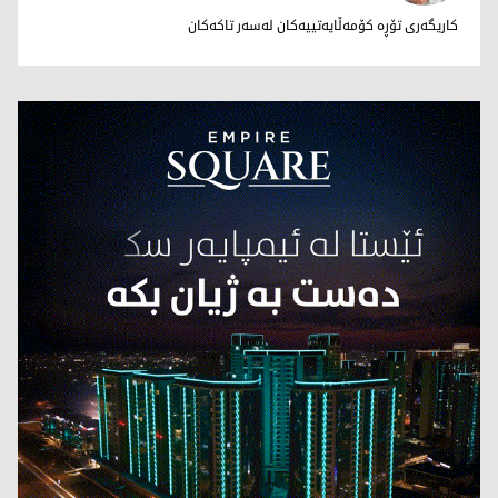
د. رۆژین مەهدی
کاریگەری تۆڕە کۆمەڵایەتییەکان لەسەر تاکەکان