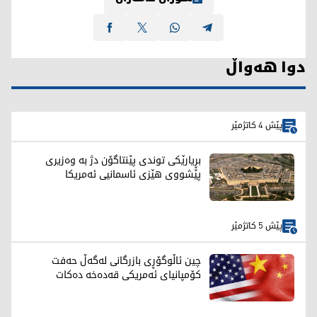
دوا هەواڵ
پێش 4 کاتژمێر
بڕیارێکی توندی پێنتاگۆن دژ بە وەزیری
پێشووی هێزی ئاسمانیی ئەمریکا
پێش 5 کاتژمێر
چین ئاڵوگۆڕی بازرگانی لەگەڵ حەفت
کۆمپانیای ئەمریکی قەدەخە دەکات