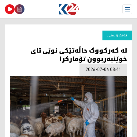
Open Menu
تەندروستی
لە کەرکووک حاڵەتێکی نوێی تای
خوێنبەربوون تۆمارکرا
2026-07-06 08:41