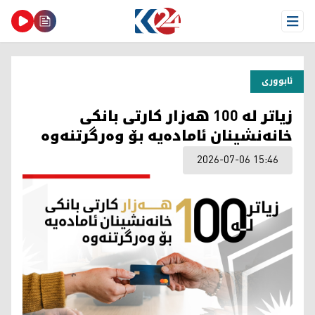
Open Menu
ئابووری
زیاتر لە 100 هەزار کارتی بانکی
خانەنشینان ئامادەیە بۆ وەرگرتنەوە
2026-07-06 15:46