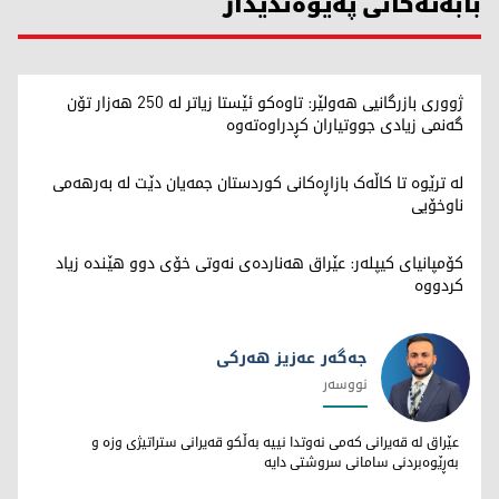
بابەتەکانی پەیوەندیدار
ژووری بازرگانیی هەولێر: تاوەکو ئێستا زیاتر لە 250 هەزار تۆن
گەنمی زیادی جووتیاران کڕدراوەتەوە
لە ترێوە تا کاڵەک بازاڕەکانی کوردستان جمەیان دێت لە بەرهەمی
ناوخۆیی
کۆمپانیای کیپلەر: عێراق هەناردەی نەوتی خۆی دوو هێندە زیاد
کردووە
جەگەر عەزیز هەرکی
نووسەر
جەگەر عەزیز هەرکی
عێراق لە قەیرانی کەمی نەوتدا نییە بەڵکو قەیرانی ستراتیژی وزە و
بەڕێوەبردنی سامانی سروشتی دایە