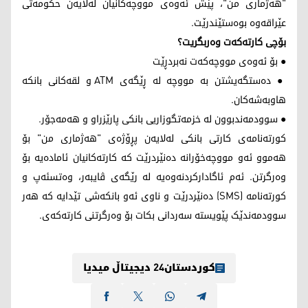
"هەژماری من"، پێش ئەوەی مووچەکانیان لەلایەن حکومەتی
عێراقەوە بوەستێندرێت.
بۆچی کارتەکەت وەربگریت؟
● بۆ ئەوەی مووچەکەت نەبردڕێت
● دەستگەیشتن بە مووچە لە ڕێگەی ATM و لقەکانی بانکە
هاوبەشەکان.
● سوودمەندبوون لە خزمەتگوزاریی بانکی پارێزراو و هەمەجۆر.
کورتەنامەی کارتی بانکی لەلایەن پڕۆژەی "هەژماری من" بۆ
هەموو ئەو مووچەخۆرانە دەنێردرێت کە کارتەکانیان ئامادەیە بۆ
وەرگرتن. ئەم ئاگادارکردنەوەیە لە رێگەی ڤایبەر، وەتسئەپ و
کورتەنامە (SMS) دەنێردرێت و ناوی ئەو بانکەشی تێدایە کە هەر
سوودمەندێک پێویستە سەردانی بکات بۆ وەرگرتنی کارتەکەی.
کوردستان24 دیجیتاڵ میدیا