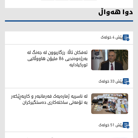
دوا هەواڵ
پێش 4 خولەک
ئەفکان ئاڵا: رزگاربوون لە جەنگ لە
بەرژەوەندیی 86 ملیۆن هاووڵاتیی
تورکیادایە
پێش 33 خولەک
لە ناسریە ژمارەیەک فەرمانبەر و کاربەڕێکەر
بە تۆمەتی ساختەکاری دەستگیرکران
پێش 51 خولەک