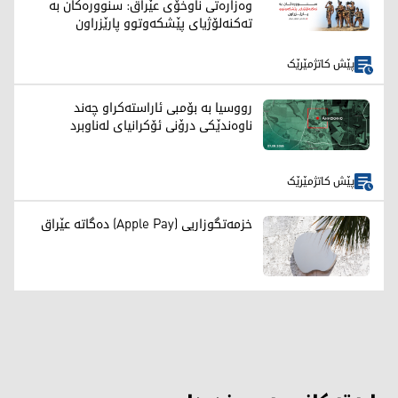
وەزارەتی ناوخۆی عێراق: سنوورەکان بە
تەکنەلۆژیای پێشکەوتوو پارێزراون
پێش کاتژمێرێک
رووسیا بە بۆمبی ئاراستەکراو چەند
ناوەندێکی درۆنی ئۆکرانیای لەناوبرد
پێش کاتژمێرێک
خزمەتگوزاریی (Apple Pay) دەگاتە عێراق