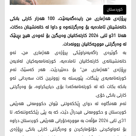
کوردستان
پرۆژەی هەژماری من رایدەگەیەنێت، 100 هەزار کارتی بانکی
خانەنشینان ئامادەیە بۆ وەرگرتنەوە و داوا لە خانەنشینان دەکات،
هەتا 31و ئابی 2026 کارتەکانیان وەربگرن بۆ ئەوەی هیچ بڕینێک
لە وەرگرتنی مووچەکانیان روونەدات.
بە گوێرەی راگەیەنراوێکی پرۆژەی هەژماری من، ئەو
خانەنشینانەی کارتەکانیان ئامادەیە، کورتەنامەیەکیان لەلایەن
پڕۆژەی "هەژماری من" بۆ دەنێردرێت. هەر کەسێک ئەم
کورتەنامەیەی پێبگات، پێویستە بە زووترین کات سەردانی ئەو
بانکە بکات کە لە کورتەنامەکەدا بۆی دیاریکراوە، بۆ وەرگرتنی
کارتی بانکی خۆی.
ئەم هەنگاوە لە دوای ڕێککەوتنی نێوان حکوومەتی هەرێمی
کوردستان و حکوومەتی فیدراڵ دێت، کە بە پێی رێککەوتنەکە، تا
31ی ئابی 2026 مۆڵەت بە مووچەخۆرانی هەرێمی کوردستان دراوە
بۆ تەواوکردنی خۆتۆمارکردن و وەرگرتنی کارتی بانکی پڕۆژەی