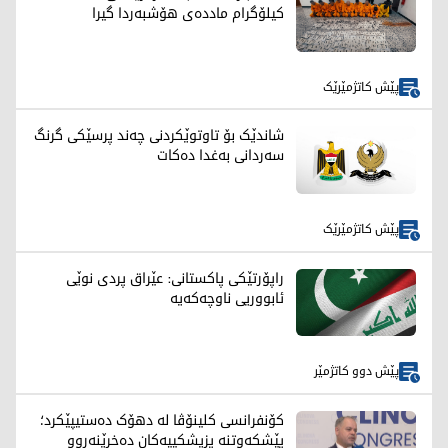
کیلۆگرام ماددەی هۆشبەردا گیرا
پێش کاتژمێرێک
شاندێک بۆ تاوتوێکردنی چەند پرسێکی گرنگ
سەردانی بەغدا دەکات
پێش کاتژمێرێک
راپۆرتێکی پاکستانی: عێراق پردی نوێی
ئابووریی ناوچەکەیە
پێش دوو کاتژمێر
کۆنفرانسی کلینۆڤا لە دهۆک دەستیپێکرد؛
پێشکەوتنە پزیشکییەکان دەخرێنەڕوو