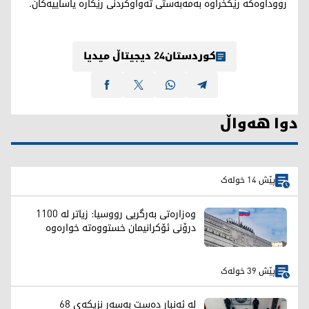
رووداوەکە رێکخراوە بەمەبەستی تەواوکردنی رێکارە ياساييەکان.
کوردستان24 دیجیتاڵ میدیا
دوا هەواڵ
پێش 14 خولەک
وەزارەتی بەرگریی رووسیا: زیاتر لە 1100
درۆنی ئۆکرانیمان خستووەتە خوارەوە
پێش 39 خولەک
لە ئەنبار دەست بەسەر نزیکەی 68