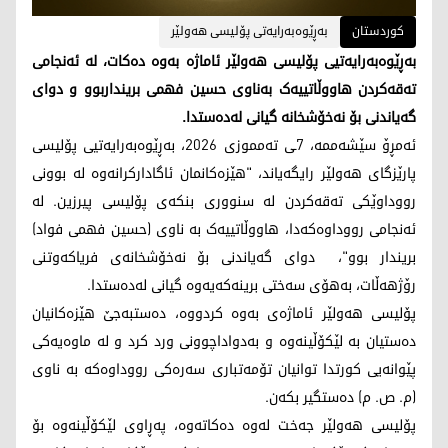
کوردستان
بەڕێوەبەرایەتی پۆلیسی هەولێر
بەڕێوەبەرایەتیی پۆلیسی هەولێر ئاماژە بەوە دەکات، لە ئەنجامی
تەقەکردن هاووڵاتییەک بەناوی حسین فهمی برینداربوو و دوای
گەیاندنی بۆ نەخۆشخانە گیانی لەدەستدا.
ئەمڕۆ سێشەممە، 7ـی تەمموزی 2026، بەڕێوەبەرایەتیی پۆلیسی
پارێزگای هەولێر رایگەیاند، "هێزەکانمان ئاگادارکرانەوە لە بوونی
رووداوێکی تەقەکردن لە سنووری بنکەی پۆلیسی پیرزین. لە
ئەنجامی رووداوەکەدا، هاووڵاتییەک بە ناوی (حسین فهمی فواد)
بریندار بوو"، دوای گەیاندنی بۆ نەخۆشخانەی فریاکەوتنی
رۆژهەڵات، بەهۆی سەختی برینەکەیەوە گیانی لەدەستدا.
پۆلیسی هەولێر ئاماژەی بەوە کردووە، دەستبەجێ هێزەکانیان
دەستیان بە لێکۆڵینەوە و بەدواداچوونی ورد کرد و لە ماوەیەکی
پێوانەیی کورتدا توانیان تۆمەتباری سەرەکی رووداوەکە بە ناوی
(م. ص. م) دەستگیر بکەن.
پۆلیسی هەولێر جەخت لەوە دەکاتەوە، پەڕاوی لێکۆڵینەوە بۆ