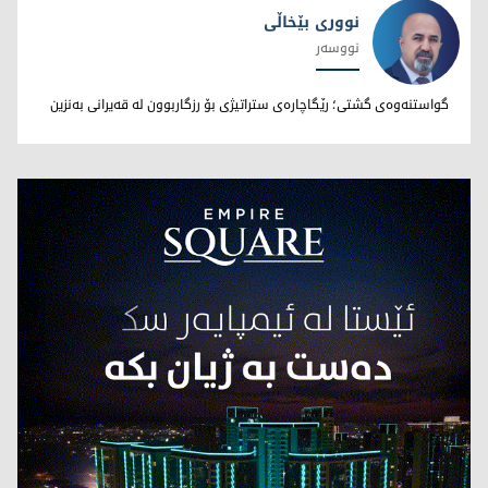
نووری بێخاڵی
نووسەر
نووری بێخاڵی
گواستنەوەی گشتی؛ رێگاچارەی ستراتیژی بۆ رزگاربوون لە قەیرانی بەنزین