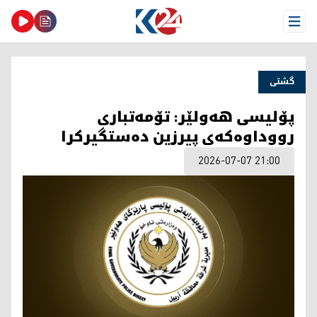
Open Menu
گشتی
پۆلیسی هەولێر: تۆمەتباری
رووداوەکەی پیرزین دەستگیرکرا
2026-07-07 21:00