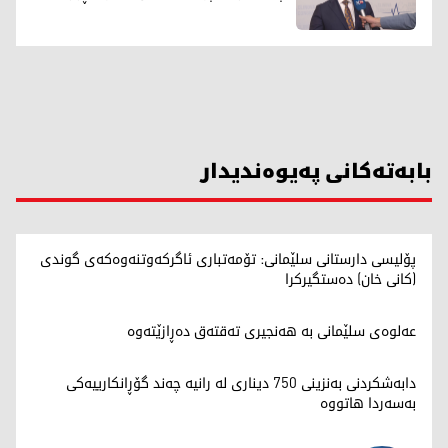
بابەتەکانی پەیوەندیدار
پۆلیسی دارستانی سلێمانی: تۆمەتباری ئاگرکەوتنەوەکەی گوندی
(کانی خان) دەستگیرکرا
عەلوەی سلێمانی بە هەنجیری تەقتەق دەڕازێتەوە
دابەشکردنی بەنزینی 750 دیناری لە رانیە چه‌ند گۆڕانكارییه‌كی
بەسەردا هاتووە