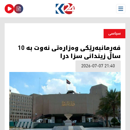
Open Menu
سیاسی
فەرمانبەرێکی وەزارەتی نەوت بە 10
ساڵ زیندانی سزا درا
2026-07-07 21:40