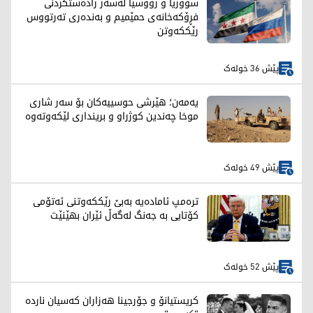
سووریا و رووسیا لەسەر رادەستکردنی
فڕۆکەخانەی حمێمیم و بەندەری تەرتووس
رێککەوتن
پێش 36 خولەک
یەمەن؛ هێرشی حوسییەکان بۆ سەر شاری
موخا چەندین کوژراو و برینداری لێکەوتەوە
پێش 49 خولەک
ترەمپ ئامادەیە بەبێ رێککەوتنی ئەتۆمی
کۆتایی بە جەنگ لەگەڵ ئێران بهێنێت
پێش 52 خولەک
کریستیانۆ و جۆرجینا هەزاران کەسیان ناردە