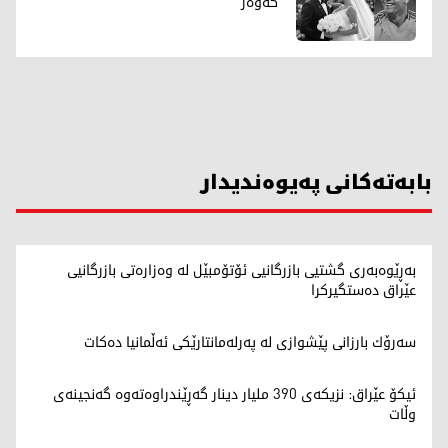
"کەوەر"
بابەتەکانی پەیوەندیدار
بەڕێوەبەری گشتیی بازرگانیی ئۆتۆمبێل لە وەزارەتی بازرگانیی
عێراق دەستگیرکرا
سەرۆك بارزانی پێشوازی لە پەرلەمانتارێكی ئەڵمانیا دەكات
ئیکۆ عێراق: نزیکەی 390 ملیار دینار گەڕێندراوەتەوە گەنجینەی
وڵات