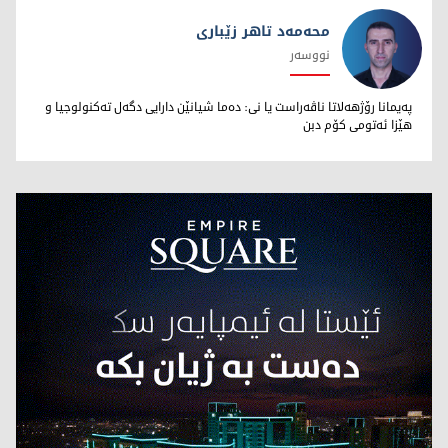
محەمەد تاهر زێبارى
نووسەر
محەمەد تاهر زێبارى
پەیمانا رۆژهەلاتا ناڤەراست یا نى: دەما شیانێن دارایى دگەل تەکنولوجیا و
هێزا ئەتومى کۆم دبن