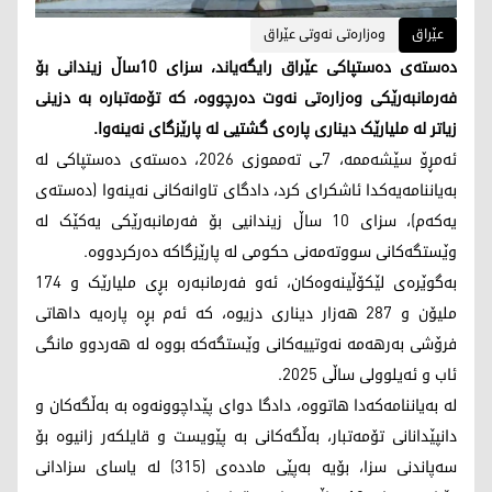
عێراق
وەزارەتی نەوتی عێراق
دەستەی دەستپاکی عێراق رایگەیاند، سزای 10ساڵ زیندانی بۆ
فەرمانبەرێکی وەزارەتی نەوت دەرچووە، کە تۆمەتبارە بە دزینی
زیاتر لە ملیارێک دیناری پارەی گشتیی لە پارێزگای نەینەوا.
ئەمڕۆ سێشەممە، 7ـی تەمموزی 2026، دەستەی دەستپاکی لە
بەیاننامەیەکدا ئاشکرای کرد، دادگای تاوانەکانی نەینەوا (دەستەی
یەکەم)، سزای 10 ساڵ زیندانیی بۆ فەرمانبەرێکی یەکێک لە
وێستگەکانی سووتەمەنی حکومی لە پارێزگاکە دەرکردووە.
بەگوێرەی لێکۆڵینەوەکان، ئەو فەرمانبەرە بڕی ملیارێک و 174
ملیۆن و 287 هەزار دیناری دزیوە، کە ئەم بڕە پارەیە داهاتی
فرۆشی بەرهەمە نەوتییەکانی وێستگەکە بووە لە هەردوو مانگی
ئاب و ئەیلوولی ساڵی 2025.
لە بەیاننامەکەدا هاتووە، دادگا دوای پێداچوونەوە بە بەڵگەکان و
دانپێدانانی تۆمەتبار، بەڵگەکانی بە پێویست و قایلکەر زانیوە بۆ
سەپاندنی سزا، بۆیە بەپێی ماددەی (٣١٥) لە یاسای سزادانی