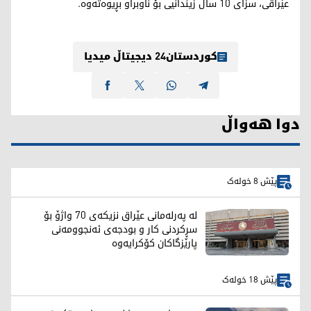
عێراقی، سزای ١٠ ساڵ زیندانیی بۆ ناوبراو بڕیوەتەوە.
کوردستان24 دیجیتاڵ میدیا
دوا هەواڵ
پێش 8 خولەک
لە پەرلەمانی عێراق نزیکەی 70 واژۆ بۆ
سڕکردنی کار و بودجەی ئەنجوومەنی
پارێزگاکان کۆکرایەوە
پێش 18 خولەک