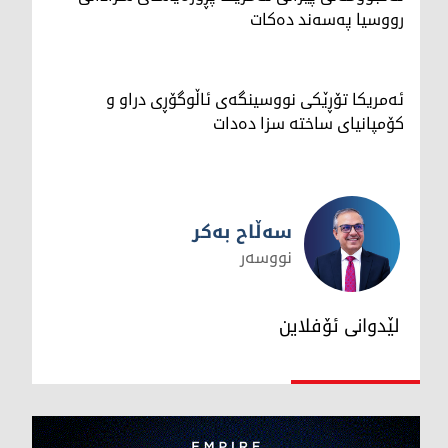
رووسیا په‌سه‌ند ده‌كات
ئەمریکا تۆڕێکی نووسینگەی ئاڵوگۆڕی دراو و
کۆمپانیای ساختە سزا دەدات
سەڵاح بەکر
نووسەر
سەڵاح بەکر
لێدوانی ئۆفلاین