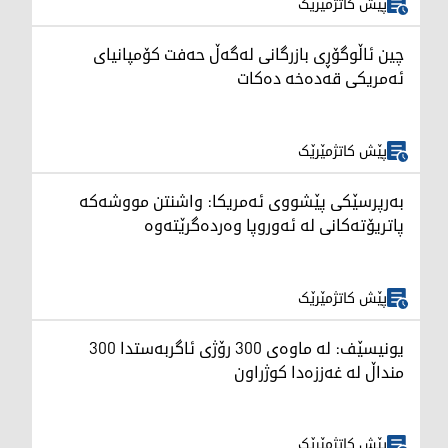
پێش کاتژمێرێک
چین ئاڵوگۆڕی بازرگانی لەگەڵ حەفت کۆمپانیای
ئەمریکی قەدەخە دەکات
پێش کاتژمێرێک
بەرپرسێکی پێشووی ئەمریکا: واشنتن مووشەکە
پاتریۆتەکانی لە ئەوروپا وەردەگرێتەوە
پێش کاتژمێرێک
یونیسێف: لە ماوەی 300 رۆژی ئاگربەستدا 300
منداڵ لە غەززەدا کوژراون
پێش کاتژمێرێک