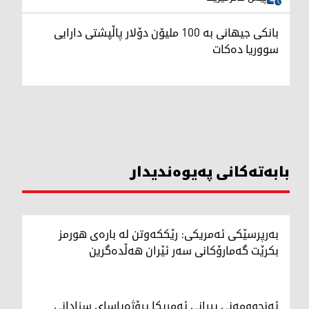
بانکی جیهانی بە 100 ملیۆن دۆلار پاڵپشتی دارایی
سووریا دەکات
بابەتەکانی پەیوەندیدار
بەرپرسێکی ئەمریکی: رێککەوتن لە بارەی هورمز
بکرێت گەمارۆکانی سەر ئێران هەڵدەگرین
ئەنجوومەنی پیرانی ئەمریکا پڕۆژەیاسای سزادانی