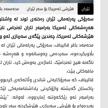
ئێران
هێرشی ئەمریکا بۆ سەر ئێران
محەممەد باق
سەرۆکی پەرلەمانی ئێران رەخنەی توند لە واشنت
هەڕەشەکانی ئەمریکا بەرامبەر تاران ئەنجامی نا
هێرشەکانی ئەمریکا، چەندین پێگەی سەربازی ئەو وڵا
محەمەد باقر قالیباف، سەرۆکی پەرلەمانی ئێران ل
بڵاویکردەوە، سەردەمی چەوسانەوە و هەڕەشە کۆت
ناگەنە هیچ ئەنجامێک. ئاماژەی بەوەش کرد، تاران ل
مافەکانی ببێت.
قالیباف، کە سەرۆکایەتی شاندی وڵاتەکەی کردبوو ل
بەرامبەر ئەو رێککەوتنە ژماردووە، لەوانە: "پ
بەردەوام بۆ هێرشی سەربازی، هێرشکردنە سەر ناوچە