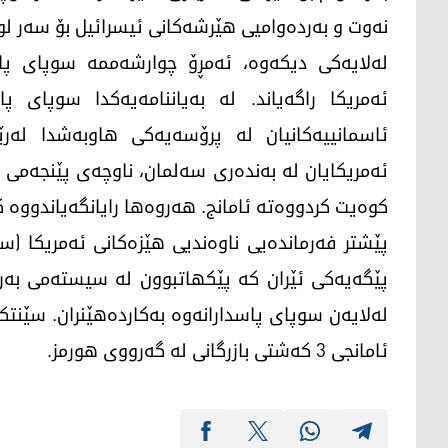
نەوت و بەردەوامیی هێرشەکانی ئیسرائیل بۆ سەر لوب
لەلایەکی دیکەوە، ئەمڕۆ چوارشەممە سوپای پاس
ئەمریکا راگەیاند. لە بەیاننامەیەکدا سوپای پ
ئەمریکایان لە بەندەری سەلمان، ناوچەی پێنجەمی 
کوەیت کردووەتە ئامانج. هەروەها رایانگەیاندووە کە درۆنێکی جۆری Q-9
پێشتر فەرماندەیی ناوەندیی هێزەکانی ئەمریکا (س
لەلایەن سوپای پاسدارانەوە بەکاردەهێنران. سێنتک
ئامانجی 3 کەشتی بازرگانی لە گەرووی هورمز.