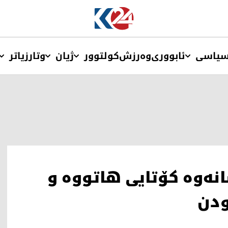
یاسی
ئابووری
وەرزش
کولتوور
ژیان
وتار
زیاتر
نەوە کۆتایی هاتووە و
ودن