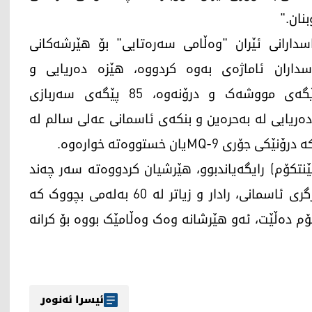
نان."
دارانی ئێران "وەڵامی سەرەتایی" بۆ هێرشەکانی
اسداران ئاماژەی بەوە کردووە، هێزە دەریایی و
ئاسمانییەکانیان لە پرۆسەیەکی هاوبەشدا لەرێگەی مووشەک و درۆنەوە، 85 پێگەی سەربازی
دەریایی لە بەحرەین و بنکەی ئاسمانی عەلی سالم لە
Mیان خستووەتە خوارەوە.
ێنتکۆم) رایگەیاندبوو، هێرشیان کردووەتە سەر چەند
پێگەیەکی ئێران کە پێکهاتبوون لە سیستەمی بەرگری ئاسمانی، رادار و زیاتر لە 60 بەلەمی بچووک کە
ۆم دەڵێت، ئەو هێرشانە وەک وەڵامێک بووە بۆ کرانە
ئیسرا ئەنوەر