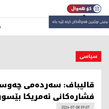
کۆ هەواڵ
 بینینی نوێترین هەواڵەکان کرتە لێرە بکە
س
سیاسی
قالیباف: سەردەمی چەوسا
فشارەکانی ئەمریکا بێسو
2026-07-08 09:07