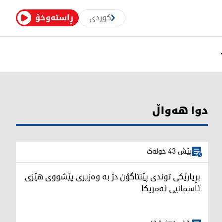
کوردی
ڕاستەوخۆ
دوا هەواڵ
پێش 43 خولەک
بڕیارێکی توندی پێنتاگۆن دژ بە وەزیری پێشووی هێزی
ئاسمانیی ئەمریکا