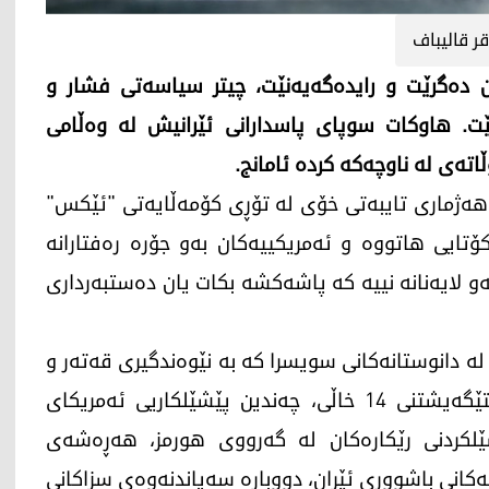
ر قالیباف
ن دەگرێت و رایدەگەیەنێت، چیتر سیاسەتی فشار و
بێت. هاوکات سوپای پاسدارانی ئێرانیش لە وەڵامی
تەی لە ناوچەکە کردە ئامانج.
ە هەژماری تایبەتی خۆی لە تۆڕی کۆمەڵایەتی "ئێکس"
ایی هاتووە و ئەمریکییەکان بەو جۆرە رەفتارانە
ەو لایەنانە نییە کە پاشەکشە بکات یان دەستبەرداری
ە دانوستانەکانی سویسرا کە بە نێوەندگیری قەتەر و
پاکستان گەیشتە واژۆکردنی یاداشتنامەیەکی لێکتێگەیشتنی 14 خاڵی، چەندین پێشێلکاریی ئەمریکای
ێشێلکردنی رێکارەکان لە گەرووی هورمز، هەڕەشەی
کانی باشووری ئێران، دووبارە سەپاندنەوەی سزاکانی