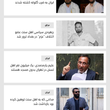
ایران به ضرب گلوله کشته شدند
عبدالرحمان خوجه و گل‌محمد آخوند پژمان دو طلبه‌ای کە به ضرب
عراق
چهره‌ی سیاسی اهل سنت عضو
ائتلاف "عزم" در بغداد ترور شد
هشام المشهدانی
ایران
علیم یارمحمدی: یک میلیون نفر اهل
تسنن در تهران بدون مسجد هستند
علیم یارمحمدی: یک میلیون نفر اهل تسنن در تهران بدون مسجد
ایران
مداحی کە بە اهل سنت توهین کردە
بود بازداشت شد