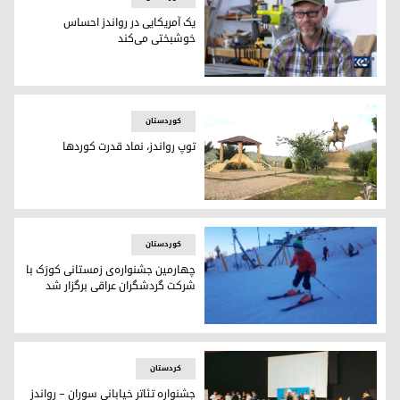
یک آمریکایی در رواندز احساس
خوشبختی می‌کند
اندرو بیلی
کوردستان
توپ رواندز، نماد قدرت کوردها
سلطنت شاه محمد بیش از ٢٠ سال به طول انجامید و توپ‌های استاد رجب نقش کلیدی در توسعه پادشاهی وی داشتند
کوردستان
چهارمین جشنواره‌ی زمستانی کورَک با
شرکت گردشگران عراقی برگزار شد
چهارمین جشنواره‌ی زمستانی کورَک با شرکت گردشگران عراقی بر
کردستان
جشنواره تئاتر خیابانی سوران – رواندز