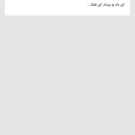
د. فریدون نوری
ای داد و بیداد، ای فلک ...