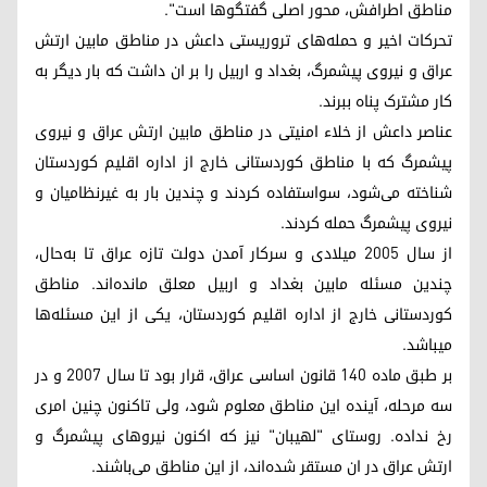
مناطق اطرافش، محور اصلی گفتگوها است".
تحرکات اخیر و حملەهای تروریستی داعش در مناطق مابین ارتش
عراق و نیروی پیشمرگ، بغداد و اربیل را بر ان داشت کە بار دیگر بە
کار مشترک پناه ببرند.
عناصر داعش از خلاء امنیتی در مناطق مابین ارتش عراق و نیروی
پیشمرگ کە با مناطق کوردستانی خارج از ادارە اقلیم کوردستان
شناختە می‌شود، سواستفادە کردند و چندین بار بە غیرنظامیان و
نیروی پیشمرگ حملە کردند.
از سال ٢٠٠٥ میلادی و سرکار آمدن دولت تازه عراق تا بەحال،
چندین مسئلە مابین بغداد و اربیل معلق ماندەاند. مناطق
کوردستانی خارج از ادارە اقلیم کوردستان، یکی از این مسئلەها
میباشد.
بر طبق مادە ١٤٠ قانون اساسی عراق، قرار بود تا سال ٢٠٠٧ و در
سە مرحلە، آیندە این مناطق معلوم شود، ولی تاکنون چنین امری
رخ ندادە. روستای "لهیبان" نیز کە اکنون نیروهای پیشمرگ و
ارتش عراق در ان مستقر شدەاند، از این مناطق می‌باشند.