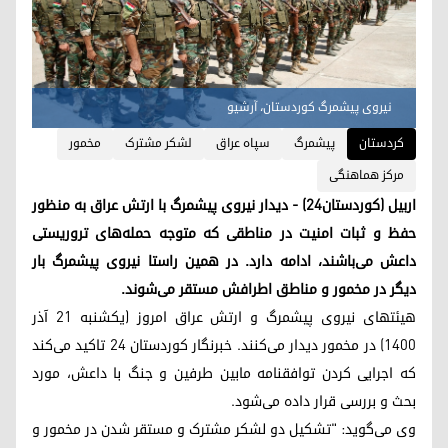
نیروی پیشمرگ کوردستان، آرشیو
کردستان
پیشمرگ
سپاه عراق
لشکر مشترک
مخمور
مرکز هماهنگی
اربیل (کوردستان۲۴) - دیدار نیروی پیشمرگ با ارتش عراق بە منظور
حفظ و ثبات امنیت در مناطقی کە متوجە حملەهای تروریستی
داعش می‌باشند، ادامە دارد. در همین راستا نیروی پیشمرگ بار
دیگر در مخمور و مناطق اطرافش مستقر می‌شوند.
هیئتهای نیروی پیشمرگ و ارتش عراق امروز (یکشنبه ۲۱ آذر
۱۴۰۰) در مخمور دیدار می‌کنند. خبرنگار کوردستان ٢٤ تاکید می‌کند
کە اجرایی کردن توافقنامە مابین طرفین و جنگ با داعش، مورد
بحث و بررسی قرار دادە می‌شود.
وی می‌گوید: "تشکیل دو لشکر مشترک و مستقر شدن در مخمور و