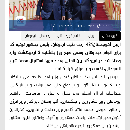
محمد شیاع السودانی و رجب طیب اردوغان
کوردستان
اربیل
اقلیم کوردستان
رجب طیب اردوغان
اربیل (کوردستان۲۴)- رجب طیب اردوغان، رئیس جمهور ترکیه که
برای انجام دیدارهای رسمی صبح روز یکشنبه ٣ اردیبهشت وارد
بغداد شد، در فرودگاه بین المللی بغداد مورد استقبال محمد شیاع
السودانی، نخست وزیر عراق قرار گرفت.
اردوغان را در این سفر هاکان فیدان وزیر امور خارجه، علی یرلیکایا
وزیر کشور، یاشار گولر وزیر دفاع ملی، عمر بولات وزیر بازرگانی،
عبدالقادر اورال اوغلو وزیر حمل و نقل و زیرساخت، ابراهیم
یوماقلی وزیر کشاورزی و جنگلداری، آلپ‌ارسلان بایراکتار وزیر انرژی
و منابع طبیعی، محمد فاتح کاجیر وزیر صنعت و فناوری، فخرالدین
آلتون مدیر ارتباطات ریاست جمهوری و آکیف چاغاتای قلیچ، مشاور
ارشد رئیس جمهوری ترکیه همراهی می‌کنند.