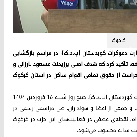
کرکوک
رت دموکرات کوردستان (پ.د.ک)، در مراسم بازگشایی
، تأکید کرد که هدف اصلی پرزیدنت مسعود بارزانی و
 حراست از حقوق تمامی اقوام ساکن در استان کرکوک
دفتر سازماندهی استان کرکوک-گرمیان پارت دموکرات کوردستان (پ.د.ک)، صبح روز شنبه ١٦ فروردین ۱۴۰۴
‌ی این حزب و جمعی از اعضا و هواداران، طی مراسمی رسمی در
ام، نقطه‌ی عطفی در فعالیت‌های این حزب در کرکوک