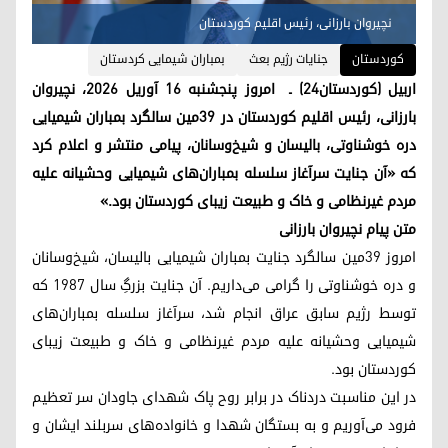
نچیروان بارزانی، رئیس اقلیم کوردستان
کوردستان
جنایات رژیم بعث
بمباران شیمایی کردستان
اربیل (کوردستان۲۴) ـ امروز پنجشنبه ۱۶ آوریل ۲۰۲۶، نچیروان
بارزانی، رئیس اقلیم کوردستان در ۳۹مین سالگرد بمباران شیمیایی
دره خوشناوتی، بالیسان و شیخ‌وسانان، پیامی منتشر و اعلام کرد
که «آن جنایت سرآغاز سلسله بمباران‌های شیمیایی وحشیانه علیه
مردم غیرنظامی و خاک و طبیعت زیبای کوردستان بود.»
متن پیام نچیروان بارزانی
امروز ۳۹مین سالگرد جنایت بمباران شیمیایی بالیسان، شیخ‌وسانان
و دره خوشناوتی را گرامی می‌داریم. آن جنایت بزرگِ سال ۱۹۸۷ که
توسط رژیم سابق عراق انجام شد، سرآغاز سلسله بمباران‌های
شیمیایی وحشیانه علیه مردم غیرنظامی و خاک و طبیعت زیبای
کوردستان بود.
در این مناسبت دردناک در برابر روح پاک شهدای جاودان سر تعظیم
فرود می‌آوریم و به بستگان شهدا و خانواده‌های سربلند ایشان و