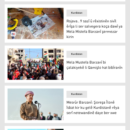
Mele Mistefa Barzanî li Batmanê bi Konferansekê hat bî
Kurdistan
Rojava.. 9 sazî û rêxistinên sivîl
êrîşa li ser salvegera koça dawî ya
Mela Mistefa Barzanî şermezar
kirin
Rojava.. 9 sazî û rêxistinên sivîl êrîşa li ser salvegera 
Kurdistan
Mela Mustefa Barzanî bi
çalakiyekê li Qamişlo hat bibîranîn
Mela Mustefa Barzanî bi çalakiyekê li Qamişlo hat bibîra
Kurdistan
Mesrûr Barzanî: Şoreşa Îlonê
îsbat kir ku gelê Kurdistanê rêya
serî netewandinê daye ber xwe
Mesrûr Barzanî: Şoreşa Îlonê îsbat kir ku gelê Kurdista