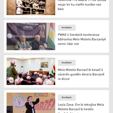
Rêkeftina 11ê Adara 1970ê Bexda
neçar kir ku mafên kurdan nas
bike
Rêkeftina 11ê Adara 1970ê Bexda neçar kir ku mafên ku
Kurdistan
PWKê li Stenbolê konferansa
bibîranîna Mele Mistefa Barzanîyê
nemir lidar xist
PWKê li Stenbolê konferansa bibîranîna Mele Mistefa Bar
Kurdistan
Mela Mistefa Barzanî bi kesatî û
nûnerên gundên devera Barzanê
re dicive
Mela Mistefa Barzanî bi kesatî û nûnerên gundên devera
Kurdistan
Leyla Zana: Em bi tekoşîna Mela
Mistefa Barzanî bi hestên