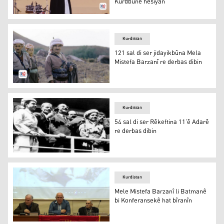
Kurdbûnê hesiyan
Leyla Zana: Em bi tekoşîna Mela Mistefa Barzanî bi hes
Kurdistan
121 sal di ser jidayikbûna Mela
Mistefa Barzanî re derbas dibin
121 sal di ser jidayikbûna Mela Mistefa Barzanî re derbas
Kurdistan
54 sal di ser Rêkeftina 11’ê Adarê
re derbas dibin
54 sal di ser Rêkeftina 11’ê Adarê re derbas dibin
Kurdistan
Mele Mistefa Barzanî li Batmanê
bi Konferansekê hat bîranîn