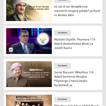
64 sal di ser destpêkirina
mezintirîn tevgera çekdarî ya Kurd
re derbas dibin
64 sal di ser destpêkirina mezintirîn tevgera çekdarî ya 
Kurdistan
Mustafa Ozçelîk: Peymana 11ê
Adarê destkeftineke dîrokî ya
miletê Kurd e
Mustafa Ozçelîk: Peymana 11ê Adarê destkeftineke dîrok
Kurdistan
Serok Barzanî: Rêkeftina 11ê
Adarê berhema têkoşîna
Pêşmerge û hemû beşên
Kurdistanê ye
Serok Barzanî: Rêkeftina 11ê Adarê berhema têkoşîna 
Kurdistan