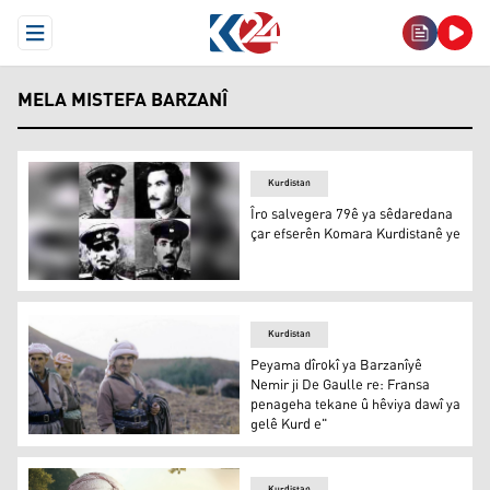
Open Menu
MELA MISTEFA BARZANÎ
Kurdistan
Îro salvegera 79ê ya sêdaredana
çar efserên Komara Kurdistanê ye
Îro salvegera 79ê ya sêdaredana çar efserên Komara Ku
Kurdistan
Peyama dîrokî ya Barzanîyê
Nemir ji De Gaulle re: Fransa
penageha tekane û hêviya dawî ya
gelê Kurd e"
Peyama dîrokî ya Barzanîyê Nemir ji De Gaulle re: Fran
Kurdistan