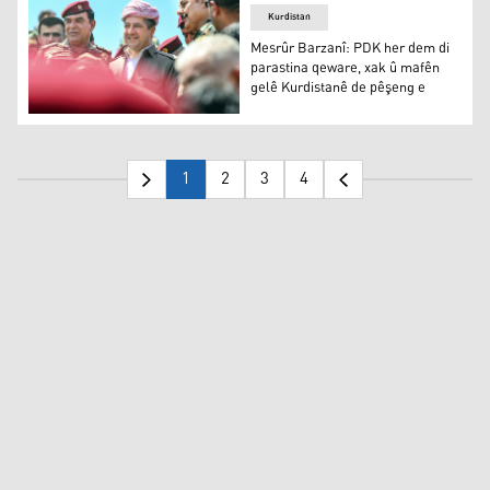
Kurdistan
Mesrûr Barzanî: PDK her dem di
parastina qeware, xak û mafên
gelê Kurdistanê de pêşeng e
Mesrûr Barzanî: PDK her dem di parastina qeware, xak 
1
2
3
4