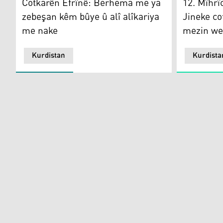
Cotkarên Efrînê: Berhema me ya
12. Mîhrî
zebeşan kêm bûye û alî alîkariya
Jineke co
me nake
mezin wer
Kurdistan
Kurdista