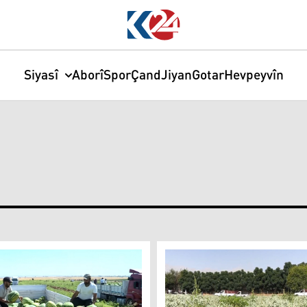
Siyasî
Aborî
Spor
Çand
Jiyan
Gotar
Hevpeyvîn