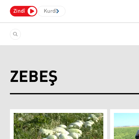
Zindî
Kurdî
ZEBEŞ