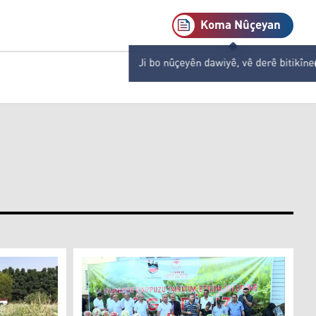
Koma Nûçeyan
Ji bo nûçeyên dawiyê, vê derê bitikîne