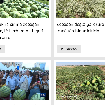
 20 hezar tonan
irê çinîna zebeşan dest pê kir, lê berhem ne li gorî dilê cotk
Zebeşên deşta Şarezûrê bo 
ekirê çinîna zebeşan
Zebeşên deşta Şarezûrê
r, lê berhem ne li gorî
Iraqê tên hinardekirin
aran e
n
Kurdistan
lî alîkariya me nake
ana Zebeşê Diyarbekir.. Jineke cotkar xelata zebeşê herî mez
Zebeşê Diyarbekirê / Wêne: