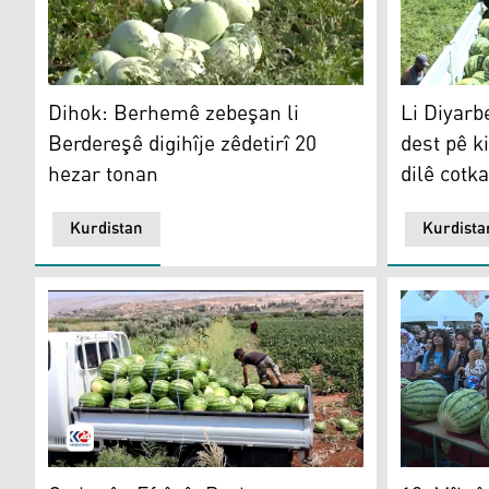
Dihok: Berhemê zebeşan li Berdereşê digihîje zêdetirî
Li Diyarbek
Dihok: Berhemê zebeşan li
Li Diyarb
Berdereşê digihîje zêdetirî 20
dest pê ki
hezar tonan
dilê cotk
Kurdistan
Kurdista
Cotkarên Efrînê: Berhema me ya zebeşan kêm bûye û a
12. Mîhrîc