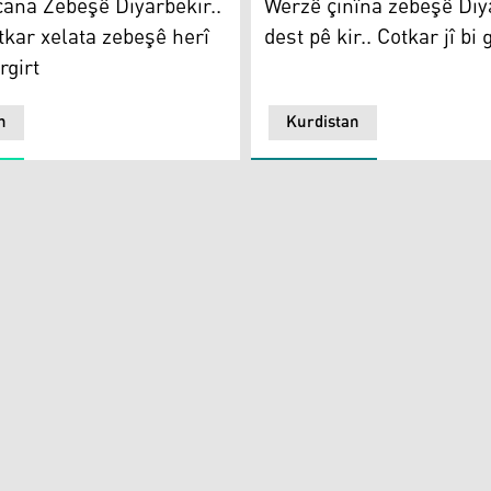
cana Zebeşê Diyarbekir..
Werzê çinîna zebeşê Diy
tkar xelata zebeşê herî
dest pê kir.. Cotkar jî bi 
girt
n
Kurdistan