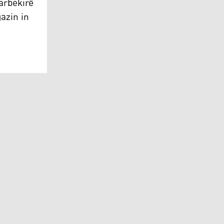
arbekirê
gazin in