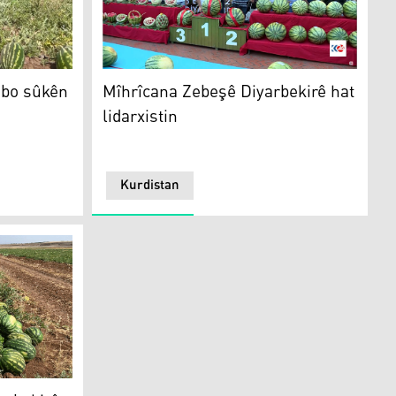
aran e
sûkên Iraqê tên hinardekirin
Mîhrîcana Zebeşê Diyarbekirê hat lidarxistin
 bo sûkên
Mîhrîcana Zebeşê Diyarbekirê hat
lidarxistin
Kurdistan
in wergirt
 Mahîr Yuksel