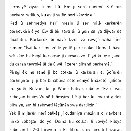
sermayê ziyan li me bû. Em ji serê donimê 8-9 ton
berhem radikin, ku ev ji salên borî kêmtir e."
Ked û zehmetiya herî mezin li ser milê karkerên
berhevkirinê ye. Ew di bin tava tîr û germahiya dijwar de
dixebitin. Karkerek bi navê Îzzet vê rewşê wiha tîne
ziman: "Îsal karê me zêde ye lê pere nake. Dema bihayê
wê kêm be heqê karkeran jî dernakeve. Piştî ku me çand,
du caran teyrokê lê da û wê jî zerer gihand berhemê."
Pirsgirêk ne tenê ji bo cotkar û karkeran e. Şofêrên
barhilgiran jî ji ber bihabûna sotemeniyê (mazotê) gilîdar
in. Şofêr Rıdvan, ku ji Wanê hatiye, dibêje: "Ez ê van
zebeşan bibim Wanê bifiroşim. Lê ji ber ku mazot gelek
biha ye, em bi zehmetî lêçûnên xwe derdixin.”
Yek ji mijarên herî balkêş jî cudahiya mezin a di navbera
nirxê zebeşan de ye. Dema ku cotkar li zeviyê kîloya
zebeşan bi 2-3 Lîreyên Tirkî difiroşe, ev nirx li bazaran