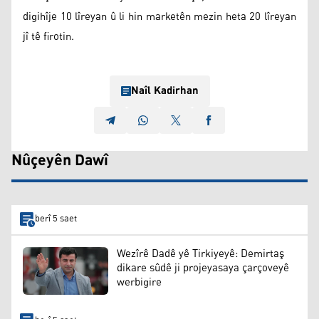
digihîje 10 lîreyan û li hin marketên mezin heta 20 lîreyan
jî tê firotin.
Naîl Kadirhan
Nûçeyên Dawî
berî 5 saet
Wezîrê Dadê yê Tirkiyeyê: Demirtaş
dikare sûdê ji projeyasaya çarçoveyê
werbigire