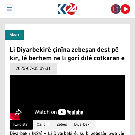
Open Menu
Aborî
Li Diyarbekirê çinîna zebeşan dest pê
kir, lê berhem ne li gorî dilê cotkaran e
2025-07-05 09:31
Kurdistan
Çandinî
Zebeş
Diyarbekir
Diyarbekir (K24) – Li Diyarbekirê, ku bi zebeşên xwe yên