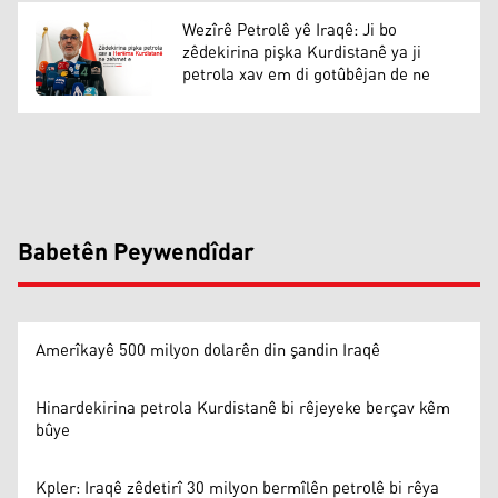
Wezîrê Petrolê yê Iraqê: Ji bo
zêdekirina pişka Kurdistanê ya ji
petrola xav em di gotûbêjan de ne
Babetên Peywendîdar
Amerîkayê 500 milyon dolarên din şandin Iraqê
Hinardekirina petrola Kurdistanê bi rêjeyeke berçav kêm
bûye
Kpler: Iraqê zêdetirî 30 milyon bermîlên petrolê bi rêya