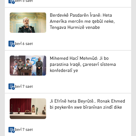
berî 5 saet
Berdevkê Pasdarên Îranê: Heta
Amerîka mercên me qebûl neke,
Tengava Hurmizê venabe
berî 6 saet
Mihemed Hacî Mehmûd: Ji bo
parastina Iraqê, çareserî sîstema
konfederalî ye
berî 7 saet
Ji Efrînê heta Beyrûtê.. Ronak Ehmed
bi peykerên xwe bîranînan zindî dike
berî 7 saet