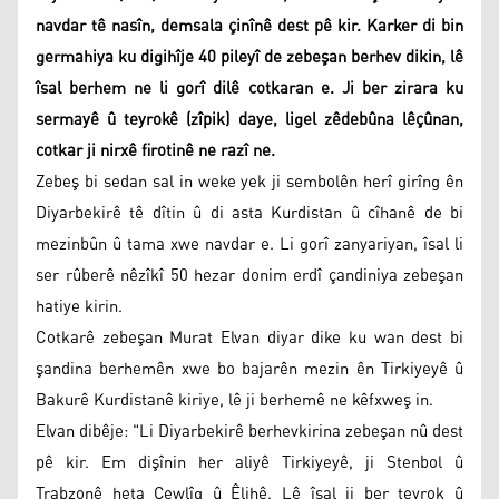
navdar tê nasîn, demsala çinînê dest pê kir. Karker di bin
germahiya ku digihîje 40 pileyî de zebeşan berhev dikin, lê
îsal berhem ne li gorî dilê cotkaran e. Ji ber zirara ku
sermayê û teyrokê (zîpik) daye, ligel zêdebûna lêçûnan,
cotkar ji nirxê firotinê ne razî ne.
Zebeş bi sedan sal in weke yek ji sembolên herî girîng ên
Diyarbekirê tê dîtin û di asta Kurdistan û cîhanê de bi
mezinbûn û tama xwe navdar e. Li gorî zanyariyan, îsal li
ser rûberê nêzîkî 50 hezar donim erdî çandiniya zebeşan
hatiye kirin.
Cotkarê zebeşan Murat Elvan diyar dike ku wan dest bi
şandina berhemên xwe bo bajarên mezin ên Tirkiyeyê û
Bakurê Kurdistanê kiriye, lê ji berhemê ne kêfxweş in.
Elvan dibêje: "Li Diyarbekirê berhevkirina zebeşan nû dest
pê kir. Em dişînin her aliyê Tirkiyeyê, ji Stenbol û
Trabzonê heta Çewlîg û Êlihê. Lê îsal ji ber teyrok û