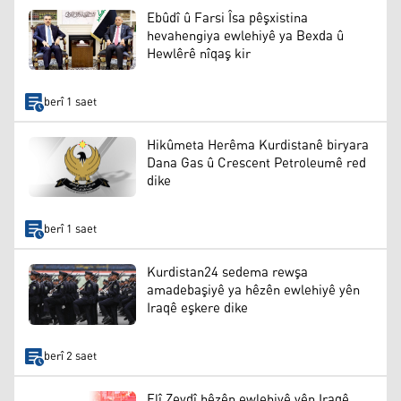
Ebûdî û Farsi Îsa pêşxistina
hevahengiya ewlehiyê ya Bexda û
Hewlêrê nîqaş kir
berî 1 saet
Hikûmeta Herêma Kurdistanê biryara
Dana Gas û Crescent Petroleumê red
dike
berî 1 saet
Kurdistan24 sedema rewşa
amadebaşiyê ya hêzên ewlehiyê yên
Iraqê eşkere dike
berî 2 saet
Elî Zeydî hêzên ewlehiyê yên Iraqê