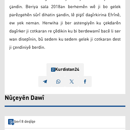
çandin. Beriya sala 2018an berhemên wê ji bo gelek
parêzgehên sûrî dihatin şandin, lê piştî dagîrkirina Efrînê,
ew yek neman. Herwiha ji ber astengiyên ku çekdarên
dagîrker ji cotkaran re çêdikin ku bi berdewamî bacê li ser
wan disepînin, bû sedem ku sedem gelek ji cotkaran dest
ji çendiniyê berdin.
Kurdistan24
Nûçeyên Dawî
berî 8 deqîqe