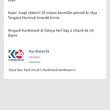
bûye
Kpler: Iraqê zêdetirî 30 milyon bermîlên petrolê bi rêya
Tengava Hurmizê hinarde kirine
Hinguvê Kurdistanê di lîsteya herî baş a cîhanê de cih
digire
Kurdistan24
Nivîskar
Kurdistan24
Dana Gas: Karê me yê li Kurdistanê berdewam e