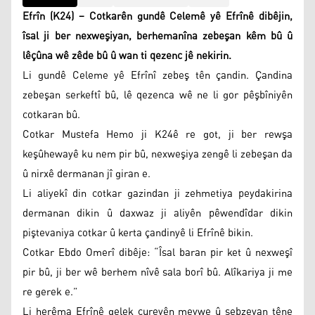
Efrîn (K24) – Cotkarên gundê Celemê yê Efrînê dibêjin,
îsal ji ber nexweşiyan, berhemanîna zebeşan kêm bû û
lêçûna wê zêde bû û wan ti qezenc jê nekirin.
Li gundê Celeme yê Efrînî zebeş tên çandin. Çandina
zebeşan serkeftî bû, lê qezenca wê ne li gor pêşbîniyên
cotkaran bû.
Cotkar Mustefa Hemo ji K24ê re got, ji ber rewşa
keşûhewayê ku nem pir bû, nexweşiya zengê li zebeşan da
û nirxê dermanan jî giran e.
Li aliyekî din cotkar gazindan ji zehmetiya peydakirina
dermanan dikin û daxwaz ji aliyên pêwendîdar dikin
piştevaniya cotkar û kerta çandinyê li Efrînê bikin.
Cotkar Ebdo Omerî dibêje: “Îsal baran pir ket û nexweşî
pir bû, ji ber wê berhem nîvê sala borî bû. Alîkariya ji me
re gerek e.”
Li herêma Efrînê gelek cureyên meywe û sebzeyan têne