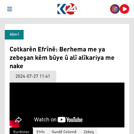
Open Menu
Aborî
Cotkarên Efrînê: Berhema me ya
zebeşan kêm bûye û alî alîkariya me
nake
2024-07-27 11:41
Kurdistan
Efrîn
Gundê Celemê
Zebeş