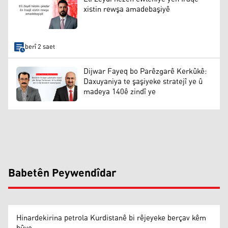
xistin rewşa amadebaşiyê
berî 2 saet
Dijwar Fayeq bo Parêzgarê Kerkûkê:
Daxuyaniya te şaşiyeke stratejî ye û
madeya 140ê zindî ye
Babetên Peywendîdar
Hinardekirina petrola Kurdistanê bi rêjeyeke berçav kêm