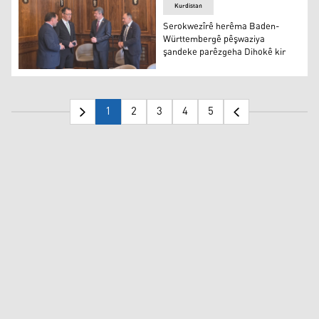
Kurdistan
Serokwezîrê herêma Baden-
Württembergê pêşwaziya
şandeke parêzgeha Dihokê kir
Serokwezîrê herêma Baden-Württembergê pêşwaziya şa
1
2
3
4
5