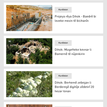
Li sayloya Şêxanê wergirtina genim bi sîstema onlayn ha
Kurdistan
Projeya rêya Dihok - Baedrê bi
lezeke mezin tê bicihanîn
Projeya rêya Dihok - Baedrê bi lezeke mezin tê bicihanîn
Kurdistan
Dihok: Mizgefteke kevnar li
Bamernê tê nûjenkirin
Bamernê
Kurdistan
Dihok: Berhemê zebeşan li
Berdereşê digihîje zêdetirî 20
hezar tonan
Dihok: Berhemê zebeşan li Berdereşê digihîje zêdetirî 2