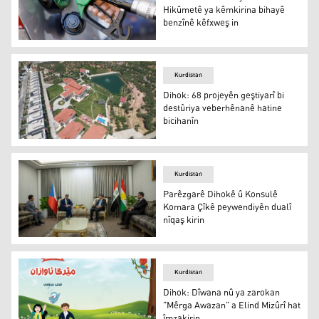
Hikûmetê ya kêmkirina bihayê
benzînê kêfxweş in
Dihok: Welatî bi biryara Serokê Hikûmetê ya kêmkirina b
Kurdistan
Dihok: 68 projeyên geştiyarî bi
destûriya veberhênanê hatine
bicihanîn
Dihok: 68 projeyên geştiyarî bi destûriya veberhênanê ha
Kurdistan
Parêzgarê Dihokê û Konsulê
Komara Çîkê peywendiyên dualî
nîqaş kirin
Wêne: Rûpela Facebookê ya Parêzgeha Dihokê
Kurdistan
Dihok: Dîwana nû ya zarokan
"Mêrga Awazan" a Elind Mizûrî hat
îmzakirin