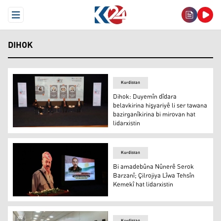
Open Menu
DIHOK
Kurdistan
Dihok: Duyemîn dîdara
belavkirina hişyariyê li ser tawana
bazirganîkirina bi mirovan hat
lidarxistin
Dihok: Duyemîn dîdara belavkirina hişyariyê li ser tawana
Kurdistan
Bi amadebûna Nûnerê Serok
Barzanî; Çilrojiya Lîwa Tehsîn
Kemekî hat lidarxistin
Bi amadebûna Nûnerê Serok Barzanî; Çilrojiya Lîwa Tehs
Kurdistan