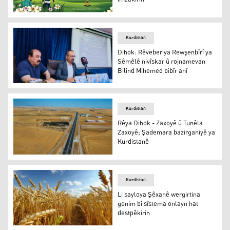
Dihok: Dîwana nû ya zarokan "Mêrga Awazan" a Elind Miz
Kurdistan
Dihok: Rêveberiya Rewşenbîrî ya
Sêmêlê nivîskar û rojnamevan
Bilind Mihemed bibîr anî
Wêne ji Facebooka Rêveberiya Rewşenbîrî ya Sêmêlê
Kurdistan
Rêya Dihok - Zaxoyê û Tunêla
Zaxoyê; Şademara bazirganiyê ya
Kurdistanê
Rêya Dihok - Zaxoyê
Kurdistan
Li sayloya Şêxanê wergirtina
genim bi sîstema onlayn hat
destpêkirin