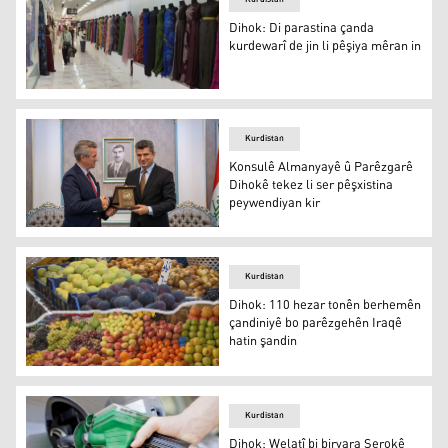
Dihok: Di parastina çanda
kurdewarî de jin li pêşiya mêran in
Dihok: Di parastina çanda kurdewarî de jin li pêşiya mêr
Kurdistan
Konsulê Almanyayê û Parêzgarê
Dihokê tekez li ser pêşxistina
peywendiyan kir
Konsulê Almanyayê û Parêzgarê Dihokê tekez li ser pêşx
Kurdistan
Dihok: 110 hezar tonên berhemên
çandiniyê bo parêzgehên Iraqê
hatin şandin
Dihok: 110 hezar tonên berhemên çandiniyê bo parêzgeh
Kurdistan
Dihok: Welatî bi biryara Serokê