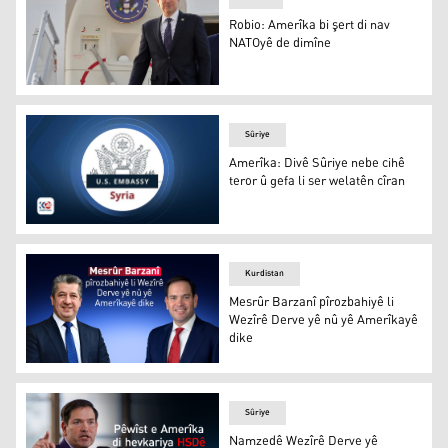
Robio: Amerîka bi şert di nav
NATOyê de dimîne
Marko Robio
Sûriye
Amerîka: Divê Sûriye nebe cihê
teror û gefa li ser welatên cîran
Amerîka: Divê Sûriye nebe cihê teror û gefa li ser welatê
Kurdistan
Mesrûr Barzanî pîrozbahiyê li
Wezîrê Derve yê nû yê Amerîkayê
dike
Mesrûr Barzanî pîrozbahiyê li Wezîrê Derve yê nû yê Am
Sûriye
Namzedê Wezîrê Derve yê