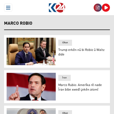
Open Menu
MARCO ROBIO
Cîhan
Trump erkên nû bi Robio û Waltz
dide
Trump erkên nû bi Robio û Waltz dide
Îran
Marco Rubio: Amerîka rê nade
Îran bibe xwedî çekên atomî
Marco Rubio: Amerîka rê nade Îran bibe xwedî çekên ato
Cîhan