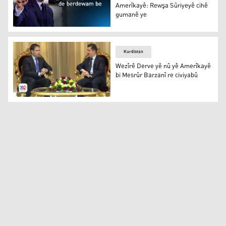
Amerîkayê: Rewşa Sûriyeyê cihê
gumanê ye
Namzedê Wezîrê Derve yê Amerîkayê: Rewşa Sûriyeyê c
Kurdistan
Wezîrê Derve yê nû yê Amerîkayê
bi Mesrûr Barzanî re civiyabû
Wezîrê Derve yê nû yê Amerîkayê bi Mesrûr Barzanî re c