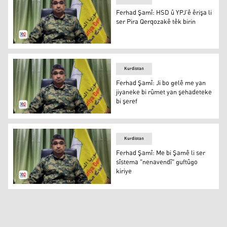
Ferhad Şamî: HSD û YPJ’ê êrişa li
ser Pira Qerqozakê têk birin
Ferhad Şamî: HSD û YPJ’ê êrişa li ser Pira Qerqozakê têk
Kurdistan
Ferhad Şamî: Ji bo gelê me yan
jiyaneke bi rûmet yan şehadeteke
bi şeref
Ferhad Şamî: Ji bo gelê me yan jiyaneke bi rûmet yan şe
Kurdistan
Ferhad Şamî: Me bi Şamê li ser
sîstema "nenavendî" guftûgo
kiriye
Ferhad Şamî: Me bi Şamê li ser sîstema "nenavendî" guft