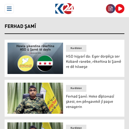
Open Menu
FERHAD ŞAMÎ
Kurdistan
HSD hişyarî da: Eger dorpêça ser
Kobanê ranebe, rêkeftina bi Şamê
re dê hilweşe
HSD hişyarî da: Eger dorpêça ser Kobanê ranebe, rêkefti
Kurdistan
Ferhad Şamî: Heke dîplomasî
şkest, em pêngavekê jî paşve
venagerin
Ferhad Şamî
Kurdistan