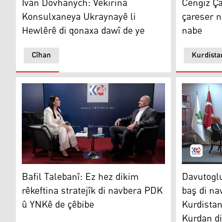
Ivan Dovhanych: Vekirina
Cengiz Ça
Konsulxaneya Ukraynayê li
çareser n
Hewlêrê di qonaxa dawî de ye
nabe
Cîhan
Kurdista
Bafil Talebanî: Ez hez dikim rêkeftina stratejîk di na
Davutoglu:
Bafil Talebanî: Ez hez dikim
Davutogl
rêkeftina stratejîk di navbera PDK
baş di na
û YNKê de çêbibe
Kurdistan
Kurdan d