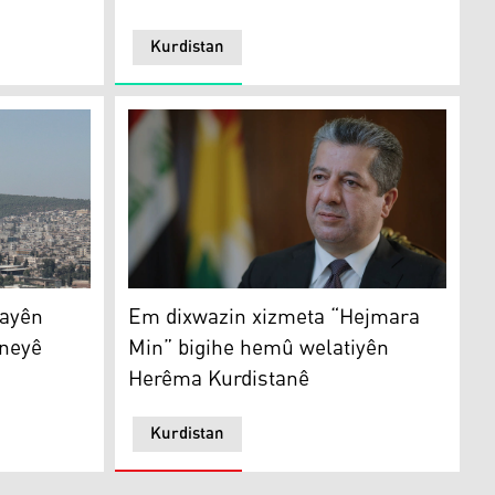
Kurdistan
am bike
Em dixwazin xizmeta “Hejmara Min” bigihe
rayên
Em dixwazin xizmeta “Hejmara
êneyê
Min” bigihe hemû welatiyên
Herêma Kurdistanê
Kurdistan