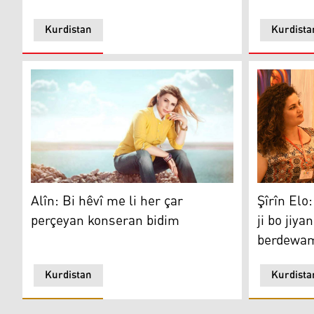
Kurdistan
Kurdista
Alîn: Bi hêvî me li her çar perçeyan konseran bidim
Şîrîn Elo: 
Alîn: Bi hêvî me li her çar
Şîrîn Elo
perçeyan konseran bidim
ji bo jiy
berdewam
Kurdistan
Kurdista