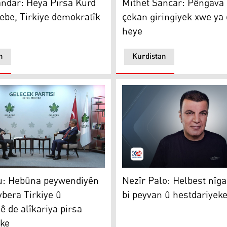
Mithet Sancar: Pêngava
ndar: Heya Pirsa Kurd
çekan giringiyek xwe ya 
ebe, Tirkiye demokratîk
heye
n
Kurdistan
vbera PDK û YNKê de çêbibe
 Hebûna peywendiyên baş di navbera Tirkiye û Kurdistanê de
Nezîr Palo: Helbest nîgarki
u: Hebûna peywendiyên
Nezîr Palo: Helbest nîga
vbera Tirkiye û
bi peyvan û hestdariyeke
ê de alîkariya pirsa
ike