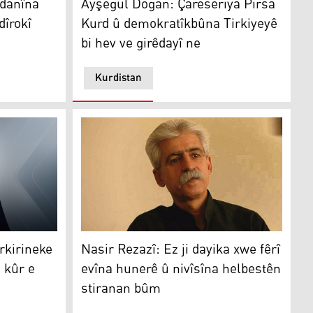
 danîna
Ayşegul Dogan: Çareseriya Pirsa
dîrokî
Kurd û demokratîkbûna Tirkiyeyê
bi hev ve girêdayî ne
Kurdistan
 alîkariya pirsa Kurdan dike
rineke bi peyvan û hestdariyeke kûr e
Nasir Rezazî: Ez ji dayika xwe fêrî evîna hu
rkirineke
Nasir Rezazî: Ez ji dayika xwe fêrî
 kûr e
evîna hunerê û nivîsîna helbestên
stiranan bûm