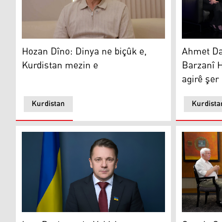
Hozan Dîno: Dinya ne biçûk e, Kurdistan mezin e
Ahmet Davu
Hozan Dîno: Dinya ne biçûk e,
Ahmet Da
Kurdistan mezin e
Barzanî H
agirê şer
Kurdistan
Kurdista
Ivan Dovhanych: Vekirina Konsulxaneya Ukraynayê li 
Cengiz Çan