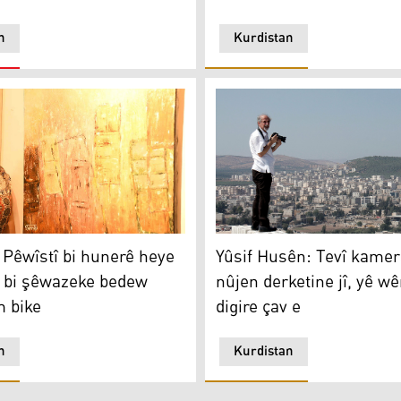
n
Kurdistan
Pêwîstî bi hunerê heye ji bo jiyan bi şêwazeke bedew berdew
Yûsif Husên
: Pêwîstî bi hunerê heye
Yûsif Husên: Tevî kame
an bi şêwazeke bedew
nûjen derketine jî, yê w
 bike
digire çav e
n
Kurdistan