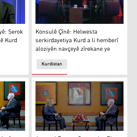
er parast
 Serok Ehmed Şera ji min re divê Kurd bigihin mafên xwe
Konsulê Çînê: Helwesta serkirdayetiya Kurd 
yê: Serok
Konsulê Çînê: Helwesta
vê Kurd
serkirdayetiya Kurd a li hemberî
aloziyên navçeyê zîrekane ye
Kurdistan
un
Ayşegul Dogan: Çareseriya Pirsa Kurd û demo
e