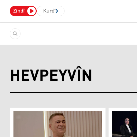
Zindî
Kurdî
HEVPEYVÎN