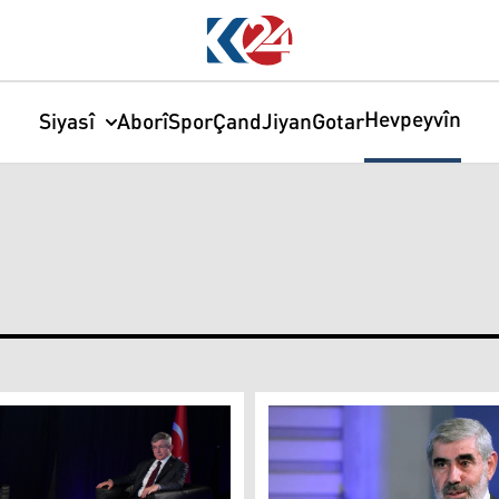
Hevpeyvîn
Siyasî
Aborî
Spor
Çand
Jiyan
Gotar