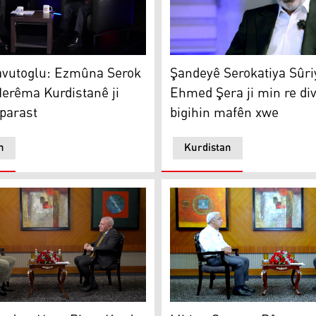
toglu: Ezmûna Serok Barzanî Herêma Kurdistanê ji agirê ş
Şandeyê Serokatiya Sûriyê:
vutoglu: Ezmûna Serok
Şandeyê Serokatiya Sûri
erêma Kurdistanê ji
Ehmed Şera ji min re di
 parast
bigihin mafên xwe
n
Kurdistan
Hewlêrê di qonaxa dawî de ye
Mithet Sancar û Cemal Bat
dar: Heya Pirsa Kurd çareser nebe, Tirkiye demokratîk nab