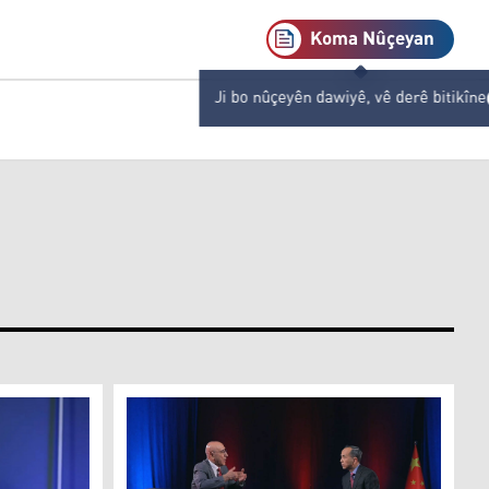
Koma Nûçeyan
Ji bo nûçeyên dawiyê, vê derê bitikîne