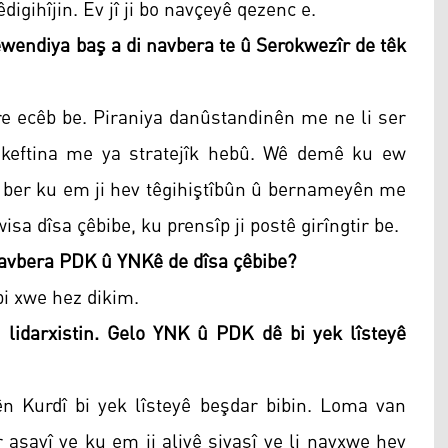
digihîjin. Ev jî ji bo navçeyê qezenc e.
êwendiya baş a di navbera te û Serokwezîr de têk
 re ecêb be. Piraniya danûstandinên me ne li ser
rêkeftina me ya stratejîk hebû. Wê demê ku ew
ji ber ku em ji hev têgihiştîbûn û bernameyên me
isa dîsa çêbibe, ku prensîp ji postê girîngtir be.
 navbera PDK û YNKê de dîsa çêbibe?
 bi xwe hez dikim.
n lidarxistin. Gelo YNK û PDK dê bi yek lîsteyê
n Kurdî bi yek lîsteyê beşdar bibin. Loma van
r asayî ye ku em ji aliyê siyasî ve li navxwe hev