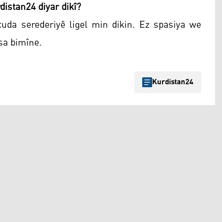
distan24 diyar dikî?
uda serederiyê ligel min dikin. Ez spasiya we
sa bimîne.
Kurdistan24