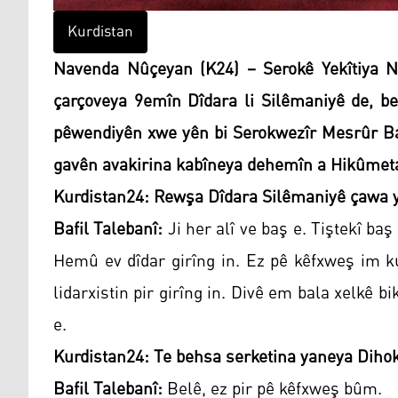
Kurdistan
Navenda Nûçeyan (K24) – Serokê Yekîtiya Ni
çarçoveya 9emîn Dîdara li Silêmaniyê de, be
pêwendiyên xwe yên bi Serokwezîr Mesrûr Bar
gavên avakirina kabîneya dehemîn a Hikûmeta
Kurdistan24: Rewşa Dîdara Silêmaniyê çawa 
Bafil Talebanî:
Ji her alî ve baş e. Tiştekî baş 
Hemû ev dîdar girîng in. Ez pê kêfxweş im k
lidarxistin pir girîng in. Divê em bala xelkê bi
e.
Kurdistan24: Te behsa serketina yaneya Dihokê
Bafil Talebanî:
Belê, ez pir pê kêfxweş bûm.