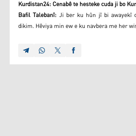
Kurdistan24: Cenabê te hesteke cuda ji bo Kur
Bafil Talebanî:
Ji ber ku hûn jî bi awayekî c
dikim. Hêviya min ew e ku navbera me her wi