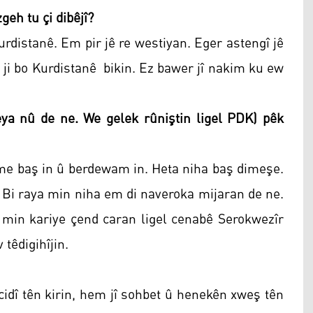
eh tu çi dibêjî?
Kurdistanê. Em pir jê re westiyan. Eger astengî jê
u ji bo Kurdistanê bikin. Ez bawer jî nakim ku ew
ya nû de ne. We gelek rûniştin ligel PDK) pêk
me baş in û berdewam in. Heta niha baş dimeşe.
. Bi raya min niha em di naveroka mijaran de ne.
u min kariye çend caran ligel cenabê Serokwezîr
 têdigihîjin.
idî tên kirin, hem jî sohbet û henekên xweş tên