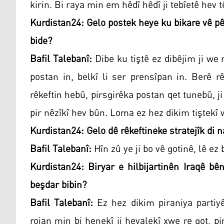
kirin. Bi raya min em hêdî hêdî ji tebîetê hev tê
Kurdistan24: Gelo postek heye ku bikare vê p
bide?
Bafil Talebanî:
Dibe ku tiştê ez dibêjim ji we
postan in, belkî li ser prensîpan in. Berê 
rêkeftin hebû, pirsgirêka postan qet tunebû, 
pir nêzîkî hev bûn. Loma ez hez dikim tiştekî w
Kurdistan24: Gelo dê rêkeftineke stratejîk di
Bafil Talebanî:
Hîn zû ye ji bo vê gotinê, lê ez
Kurdistan24: Biryar e hilbijartinên Iraqê bê
beşdar bibin?
Bafil Talebanî:
Ez hez dikim piraniya partiyê
rojan min bi henekî ji hevalekî xwe re got, pi