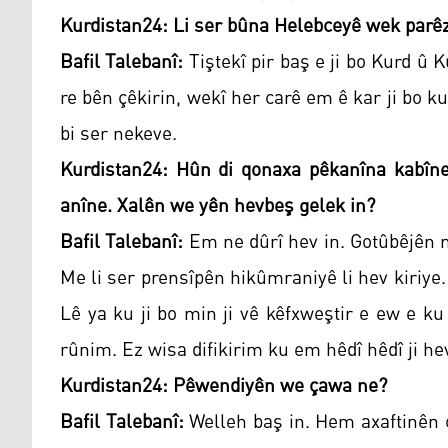
Kurdistan24: Li ser bûna Helebceyê wek parêzg
Bafil Talebanî:
Tiştekî pir baş e ji bo Kurd û 
re bên çêkirin, wekî her carê em ê kar ji bo k
bi ser nekeve.
Kurdistan24: Hûn di qonaxa pêkanîna kabîne
anîne. Xalên we yên hevbeş gelek in?
Bafil Talebanî:
Em ne dûrî hev in. Gotûbêjên 
Me li ser prensîpên hikûmraniyê li hev kiriye
Lê ya ku ji bo min ji vê kêfxweştir e ew e k
rûnim. Ez wisa difikirim ku em hêdî hêdî ji hev
Kurdistan24: Pêwendiyên we çawa ne?
Bafil Talebanî:
Welleh baş in. Hem axaftinên c