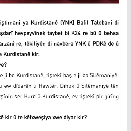
ştimanî ya Kurdistanê (YNK) Bafil Talebanî di
şdarî hevpeyvînek taybet bi K24 re bû û behsa
zanî re, têkiliyên di navbera YNK û PDKê de û
 Kurdistanê kir.
ye?
e ji bo Kurdistanê, tiştekî baş e ji bo Silêmaniyê.
u ew dîdarên li Hewlêr, Dihok û Silêmaniyê tên
kşînin ser Kurd û Kurdistanê, ev tiştekî pir girîng
 kir û te kêfxweşiya xwe diyar kir?