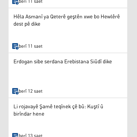
berî 11 saet
Hêla Asmanî ya Qeterê geştên xwe bo Hewlêrê
dest pê dike
berî 11 saet
Erdogan sibe serdana Erebistana Siûdî dike
berî 12 saet
Li rojavayê Şamê teqînek çê bû: Kuştî û
birîndar hene
berî 13 saet