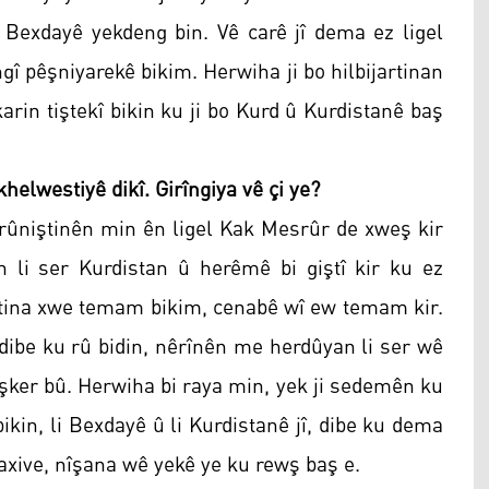
er Bexdayê yekdeng bin. Vê carê jî dema ez ligel
gî pêşniyarekê bikim. Herwiha ji bo hilbijartinan
arin tiştekî bikin ku ji bo Kurd û Kurdistanê baş
khelwestiyê dikî. Girîngiya vê çi ye?
 rûniştinên min ên ligel Kak Mesrûr de xweş kir
li ser Kurdistan û herêmê bi giştî kir ku ez
ftina xwe temam bikim, cenabê wî ew temam kir.
dibe ku rû bidin, nêrînên me herdûyan li ser wê
weşker bû. Herwiha bi raya min, yek ji sedemên ku
bikin, li Bexdayê û li Kurdistanê jî, dibe ku dema
iaxive, nîşana wê yekê ye ku rewş baş e.