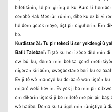
bifetisînin, lê pir girîng e ku Kurd li hemb
cenabê Kak Mesrûr rûnim, dibe ku ez bi vî ren
hê dem gelek maye, tişt pir diguherin. Em dik
be.
Kurdistan24: Tu pir tekezî li ser yekdengî û ye
Bafil Talebanî:
Tiştê ku herî zêde dilê min di
ew bû ku, dema min behsa çend metirsiyên 
nîgeran kiribûm, xweşbextane berî ku ez axa
Ev jî tê wê maneyê ku derbarê wan tiştên ku 
mijarê wekî hev in. Ev yek ji bo min pir dilx
em dikarin tiştekî ji bo miletê me pir pir baş 
wê hatibe. Dema ku tu ligel min rûniştiye û d