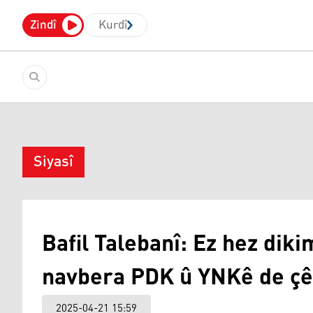
Zindî
Kurdî
Siyasî
Bafil Talebanî: Ez hez diki
navbera PDK û YNKê de çê
2025-04-21 15:59