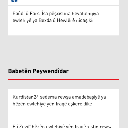
Ebûdî û Farsi Îsa pêşxistina hevahengiya
ewlehiyê ya Bexda û Hewlêrê nîqaş kir
Babetên Peywendîdar
Kurdistan24 sedema rewşa amadebaşiyê ya
hêzên ewlehiyê yên Iraqê eşkere dike
Elî Zeydî hêzên ewlehiyê yên Iraqê xistin rewşa