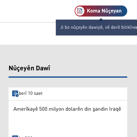
Koma Nûçeyan
Ji bo nûçeyên dawiyê, vê derê bitikîne
Nûçeyên Dawî
berî 10 saet
Amerîkayê 500 milyon dolarên din şandin Iraqê