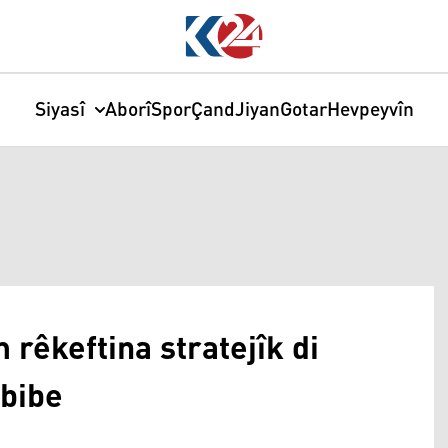
Siyasî
Aborî
Spor
Çand
Jiyan
Gotar
Hevpeyvîn
m rêkeftina stratejîk di
bibe