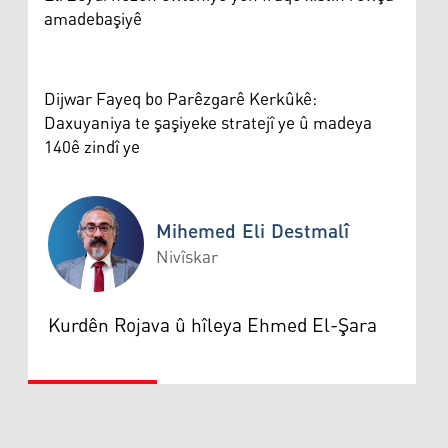
amadebaşiyê
Dijwar Fayeq bo Parêzgarê Kerkûkê:
Daxuyaniya te şaşiyeke stratejî ye û madeya
140ê zindî ye
Mihemed Eli Destmalî
Nivîskar
Mihemed Eli Destmalî
Kurdên Rojava û hîleya Ehmed El-Şara