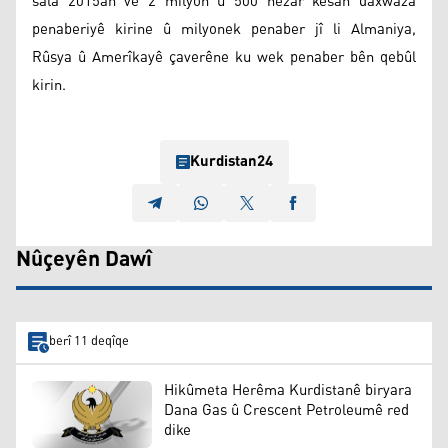
sala 2015an ve 2 milyon û 500 hezar kesan daxwaza
penaberiyê kirine û milyonek penaber jî li Almaniya,
Rûsya û Amerîkayê çaverêne ku wek penaber bên qebûl
kirin.
Kurdistan24
Nûçeyên Dawî
berî 11 deqîqe
Hikûmeta Herêma Kurdistanê biryara
Dana Gas û Crescent Petroleumê red
dike