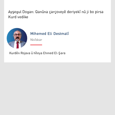
Ayşegul Dogan: Qanûna çarçoveyê deriyekî nû ji bo pirsa
Kurd vedike
Mihemed Eli Destmalî
Nivîskar
Mihemed Eli Destmalî
Kurdên Rojava û hîleya Ehmed El-Şara