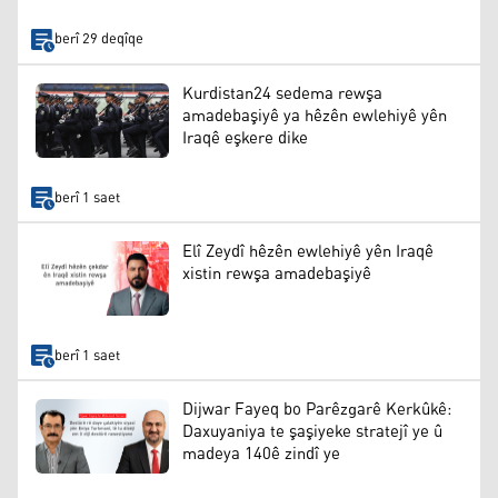
berî 29 deqîqe
Kurdistan24 sedema rewşa
amadebaşiyê ya hêzên ewlehiyê yên
Iraqê eşkere dike
berî 1 saet
Elî Zeydî hêzên ewlehiyê yên Iraqê
xistin rewşa amadebaşiyê
berî 1 saet
Dijwar Fayeq bo Parêzgarê Kerkûkê:
Daxuyaniya te şaşiyeke stratejî ye û
madeya 140ê zindî ye