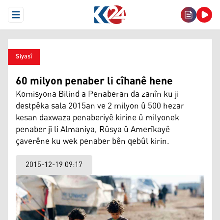
Open Menu
Siyasî
60 milyon penaber li cîhanê hene
Komisyona Bilind a Penaberan da zanîn ku ji
destpêka sala 2015an ve 2 milyon û 500 hezar
kesan daxwaza penaberiyê kirine û milyonek
penaber jî li Almaniya, Rûsya û Amerîkayê
çaverêne ku wek penaber bên qebûl kirin.
2015-12-19 09:17