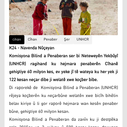
cihan
Cîhan
Penaber
Şer
UNHCR
K24 - Navenda Nûçeyan
Komisyona Bilind a Penaberan ser bi Neteweyên Yekbûyî
(UNHCR) ragihand ku hejmara penaberên Cîhanê
gehiştiye 60 milyon kes, ev yeke jî tê wateya ku her yek ji
122 kesan neçar dibe ji welatê xwe koçber bibe.
Di raporekê de Komisyona Bilind a Penaberan (UNHCR)
rêjeya koçberên ku neçarbûne welatên xwe bicîh bihêlin
belav kiriye û li gor raporê hejmara wan kesên penaber
bûne, gehiştiye 60 milyon kesan.
Komisyona Bilind a Penaberan da zanîn ku ji destpêka