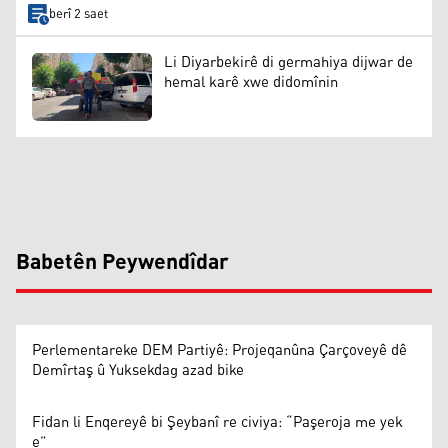
berî 2 saet
Li Diyarbekirê di germahiya dijwar de
hemal karê xwe didomînin
Babetên Peywendîdar
Perlementareke DEM Partiyê: Projeqanûna Çarçoveyê dê
Demîrtaş û Yuksekdag azad bike
Fidan li Enqereyê bi Şeybanî re civiya: “Paşeroja me yek
e”