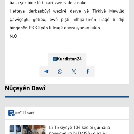
baca şer bide lê ti carî xwe radest nake.
Hefteya derbasbûyî wezîrê derve yê Tirkiyê Mewlûd
Çawîşoglu gotibû, ewê piştî hilbijartinên Iraqê li dijî
bingehên PKKê yên li Iraqê operasyonan bikin.
N.O
Kurdistan24
Nûçeyên Dawî
berî 11 saet
Li Tirkiyeyê 104 kes bi gumana
peywendiya bi DAIŞê re hatin