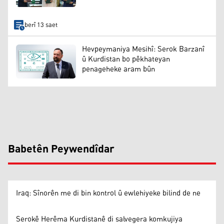
berî 13 saet
Hevpeymaniya Mesihî: Serok Barzanî
û Kurdistan bo pêkhateyan
penageheke aram bûn
Babetên Peywendîdar
Iraq: Sînorên me di bin kontrol û ewlehiyeke bilind de ne
Serokê Herêma Kurdistanê di salvegera komkujiya