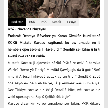
kurdistan
KCK
PKK
Qendîl
Tirkiye
K24 - Navenda Nûçeyan
Endamê Desteya Rêveber ya Koma Civakên Kurdistanê
KCKê Mistafa Karasu ragihand, ku ew amade ne li
hemberî operasyona Tirkiyê li dijî Qendîlê şer bikin û bi ti
awayî xwe radest nakin.
Mistafa Karasu ji ajanseke nêzîkî PKKê re axivî û bersiva
Wezîrê Derve yê Tikriyê Mewlûd Çawîşoglu da û got: "Berî
niha jî Arteşa Tirkiyeyê gellek caran li dijî Qendîl û Zapê
operasyonên berfireh kiriye, lê şikestinek mezin xwariye.
Ger Tirkiye careke din êrîşî Qendîlê bike, wê careke din
wekî operasyona Zap û Çelîkê têk biçin".
Karasu diyar kir ku ew amadene şer bikin. PKK dikare