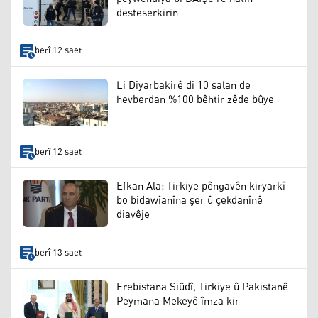
desteserkirin
berî 12 saet
Li Diyarbakirê di 10 salan de
hevberdan %100 bêhtir zêde bûye
berî 12 saet
Efkan Ala: Tirkiye pêngavên kiryarkî
bo bidawîanîna şer û çekdanînê
diavêje
berî 13 saet
Erebistana Siûdî, Tirkiye û Pakistanê
Peymana Mekeyê îmza kir