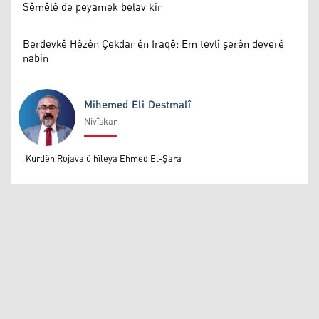
Sêmêlê de peyamek belav kir
Berdevkê Hêzên Çekdar ên Iraqê: Em tevlî şerên deverê
nabin
Mihemed Eli Destmalî
Nivîskar
Mihemed Eli Destmalî
Kurdên Rojava û hîleya Ehmed El-Şara