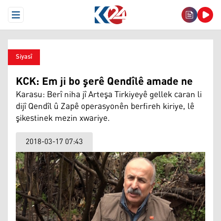
Open Menu
Siyasî
KCK: Em ji bo şerê Qendîlê amade ne
Karasu: Berî niha jî Arteşa Tirkiyeyê gellek caran li
dijî Qendîl û Zapê operasyonên berfireh kiriye, lê
şikestinek mezin xwariye.
2018-03-17 07:43