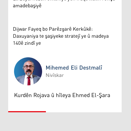
amadebaşiyê
Dijwar Fayeq bo Parêzgarê Kerkûkê:
Daxuyaniya te şaşiyeke stratejî ye û madeya
140ê zindî ye
Mihemed Eli Destmalî
Nivîskar
Mihemed Eli Destmalî
Kurdên Rojava û hîleya Ehmed El-Şara