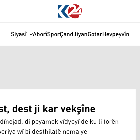
Siyasî
Aborî
Spor
Çand
Jiyan
Gotar
Hevpeyvîn
t, dest ji kar vekşîne
ejad, di peyamek vîdyoyî de ku li torên
weriya wî bi desthilatê nema ye