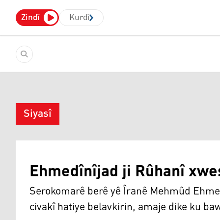
Zindî
Kurdî
Siyasî
Ehmedînîjad ji Rûhanî xwes
Serokomarê berê yê Îranê Mehmûd Ehmedîn
civakî hatiye belavkirin, amaje dike ku ba