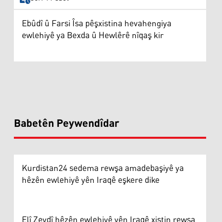
Ebûdî û Farsi Îsa pêşxistina hevahengiya
ewlehiyê ya Bexda û Hewlêrê nîqaş kir
Babetên Peywendîdar
Kurdistan24 sedema rewşa amadebaşiyê ya
hêzên ewlehiyê yên Iraqê eşkere dike
Elî Zeydî hêzên ewlehiyê yên Iraqê xistin rewşa