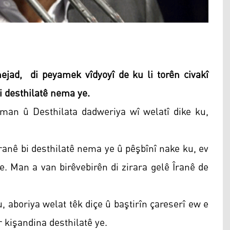
ad, di peyamek vîdyoyî de ku li torên civakî
i desthilatê nema ye.
an û Desthilata dadweriya wî welatî dike ku,
ranê bi desthilatê nema ye û pêşbînî nake ku, ev
e. Man a van birêvebirên di zirara gelê Îranê de
 aboriya welat têk diçe û baştirîn çareserî ew e
r kişandina desthilatê ye.