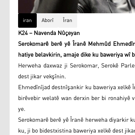
iran
Aborî
Îran
K24 – Navenda Nûçeyan
Serokomarê berê yê Îranê Mehmûd Ehmedînej
hatiye belavkirin, amaje dike ku baweriya wî b
Herweha daxwaz ji Serokomar, Serokê Parlem
dest jikar vekşînin.
Ehmedînîjad destnîşankir ku baweriya xelkê Î
birêvebir welatê wan derxin ber bi ronahiyê v
ye.
Serokomarê berê yê Îranê herweha diyarkir ku,
ku, ji bo bidestxistina baweriya xelkê dest jika