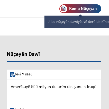
Koma Nûçeyan
Ji bo nûçeyên dawiyê, vê derê bitikîne
Nûçeyên Dawî
berî 9 saet
Amerîkayê 500 milyon dolarên din şandin Iraqê