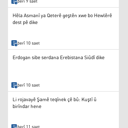
berî 9 saet
Hêla Asmanî ya Qeterê geştên xwe bo Hewlêrê
dest pê dike
berî 10 saet
Erdogan sibe serdana Erebistana Siûdî dike
berî 10 saet
Li rojavayê Şamê teqînek çê bû: Kuştî û
birîndar hene
berî 11 saet