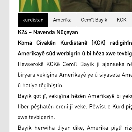
kurdistan
Amerîka
Cemîl Bayik
KCK
K24 – Navenda Nûçeyan
Koma Civakên Kurdistanê (KCK) radigihîn
Amerîkayê sûd werbigrin û bi hêza xwe tevbig
Hevserokê KCKê Cemîl Bayik ji ajanseke nêz
biryara vekişîna Amerîkayê ye û siyaseta Amer
û hatiye têgihiştin.
Bayik got jî, vekişîna hêzên Amerîkayê bi yek
liber pêşhatên erenî jî veke. Pêwîst e Kurd p
xwe tevbigerin.
Bayik herwiha diyar dike, Amerîka piştî riz