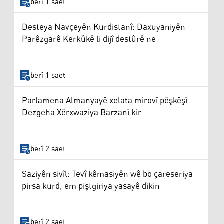
berî 1 saet
Desteya Navçeyên Kurdistanî: Daxuyaniyên
Parêzgarê Kerkûkê li dijî destûrê ne
berî 1 saet
Parlamena Almanyayê xelata mirovî pêşkêşî
Dezgeha Xêrxwaziya Barzanî kir
berî 2 saet
Saziyên sivîl: Tevî kêmasiyên wê bo çareseriya
pirsa kurd, em piştgiriya yasayê dikin
berî 2 saet