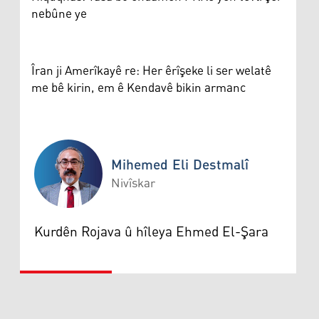
nebûne ye
Îran ji Amerîkayê re: Her êrîşeke li ser welatê
me bê kirin, em ê Kendavê bikin armanc
Mihemed Eli Destmalî
Nivîskar
Mihemed Eli Destmalî
Kurdên Rojava û hîleya Ehmed El-Şara