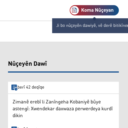
Koma Nûçeyan
Ji bo nûçeyên dawiyê, vê derê bitikîne
Nûçeyên Dawî
berî 42 deqîqe
Zimanê erebî li Zanîngeha Kobaniyê bûye
astengî: Xwendekar daxwaza perwerdeya kurdî
dikin