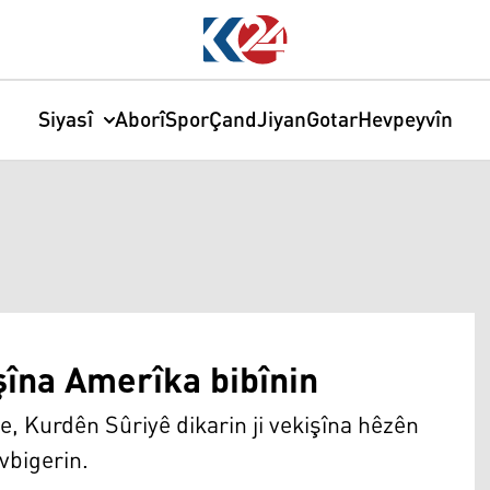
Siyasî
Aborî
Spor
Çand
Jiyan
Gotar
Hevpeyvîn
işîna Amerîka bibînin
, Kurdên Sûriyê dikarin ji vekişîna hêzên
vbigerin.