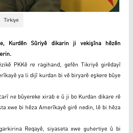
Tirkiye
e, Kurdên Sûriyê dikarin ji vekişîna hêzên
erin.
ikê PKKê re ragihand, gefên Tikriyê girêdayî
îkayê ya li dijî kurdan bi vê biryarê eşkere bûye
carî ne bûyereke xirab e û ji bo Kurdan dikare rê
işta xwe bi hêza Amerîkayê girê nedin, lê bi hêza
garkirina Reqayê, siyaseta xwe guhertiye û bi