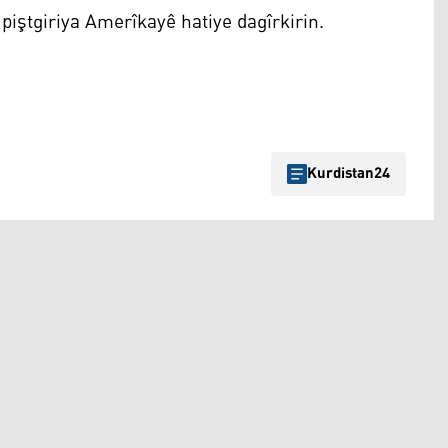
 û piştgiriya Amerîkayê hatiye dagîrkirin.
Kurdistan24