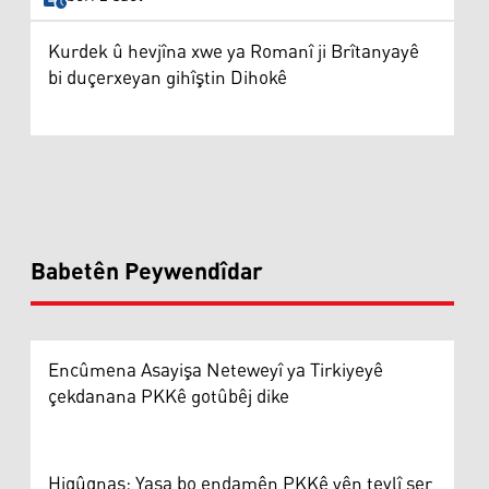
Kurdek û hevjîna xwe ya Romanî ji Brîtanyayê
bi duçerxeyan gihîştin Dihokê
Babetên Peywendîdar
Encûmena Asayişa Neteweyî ya Tirkiyeyê
çekdanana PKKê gotûbêj dike
Hiqûqnas: Yasa bo endamên PKKê yên tevlî şer