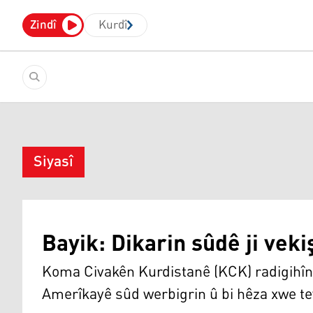
Zindî
Kurdî
Siyasî
Bayik: Dikarin sûdê ji vek
Koma Civakên Kurdistanê (KCK) radigihîne
Amerîkayê sûd werbigrin û bi hêza xwe te