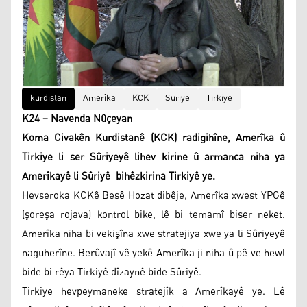
kurdistan
Amerîka
KCK
Suriye
Tirkiye
K24 – Navenda Nûçeyan
Koma Civakên Kurdistanê (KCK) radigihîne, Amerîka û
Tirkiye li ser Sûriyeyê lihev kirine û armanca niha ya
Amerîkayê li Sûriyê bihêzkirina Tirkiyê ye.
Hevseroka KCKê Besê Hozat dibêje, Amerîka xwest YPGê
(şoreşa rojava) kontrol bike, lê bi temamî biser neket.
Amerîka niha bi vekişîna xwe stratejiya xwe ya li Sûriyeyê
naguherîne. Berûvajî vê yekê Amerîka ji niha û pê ve hewl
bide bi rêya Tirkiyê dîzaynê bide Sûriyê.
Tirkiye hevpeymaneke stratejîk a Amerîkayê ye. Lê