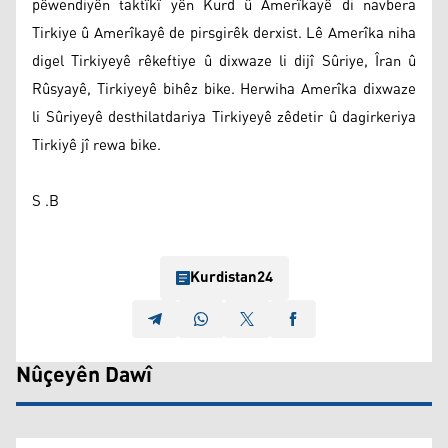
pêwendiyên taktîkî yên Kurd û Amerîkayê di navbera
Tirkiye û Amerîkayê de pirsgirêk derxist. Lê Amerîka niha
digel Tirkiyeyê rêkeftiye û dixwaze li dijî Sûriye, Îran û
Rûsyayê, Tirkiyeyê bihêz bike. Herwiha Amerîka dixwaze
li Sûriyeyê desthilatdariya Tirkiyeyê zêdetir û dagirkeriya
Tirkiyê jî rewa bike.
S .B
Kurdistan24
Nûçeyên Dawî