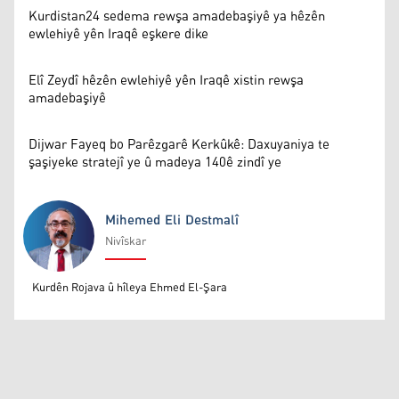
Kurdistan24 sedema rewşa amadebaşiyê ya hêzên
ewlehiyê yên Iraqê eşkere dike
Elî Zeydî hêzên ewlehiyê yên Iraqê xistin rewşa
amadebaşiyê
Dijwar Fayeq bo Parêzgarê Kerkûkê: Daxuyaniya te
şaşiyeke stratejî ye û madeya 140ê zindî ye
Mihemed Eli Destmalî
Nivîskar
Mihemed Eli Destmalî
Kurdên Rojava û hîleya Ehmed El-Şara