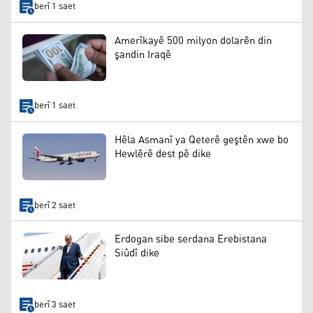
berî 1 saet
Amerîkayê 500 milyon dolarên din
şandin Iraqê
berî 1 saet
Hêla Asmanî ya Qeterê geştên xwe bo
Hewlêrê dest pê dike
berî 2 saet
Erdogan sibe serdana Erebistana
Siûdî dike
berî 3 saet