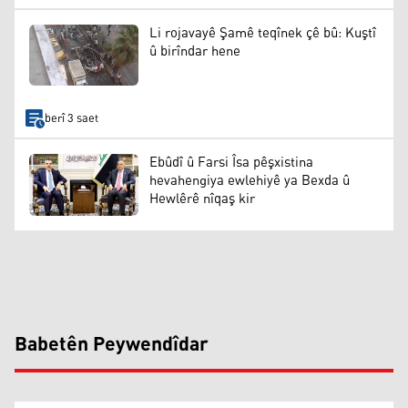
Li rojavayê Şamê teqînek çê bû: Kuştî
û birîndar hene
berî 3 saet
Ebûdî û Farsi Îsa pêşxistina
hevahengiya ewlehiyê ya Bexda û
Hewlêrê nîqaş kir
Babetên Peywendîdar