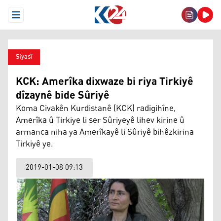
Open Menu
Siyasî
KCK: Amerîka dixwaze bi riya Tirkiyê
dîzaynê bide Sûriyê
Koma Civakên Kurdistanê (KCK) radigihîne,
Amerîka û Tirkiye li ser Sûriyeyê lihev kirine û
armanca niha ya Amerîkayê li Sûriyê bihêzkirina
Tirkiyê ye.
2019-01-08 09:13