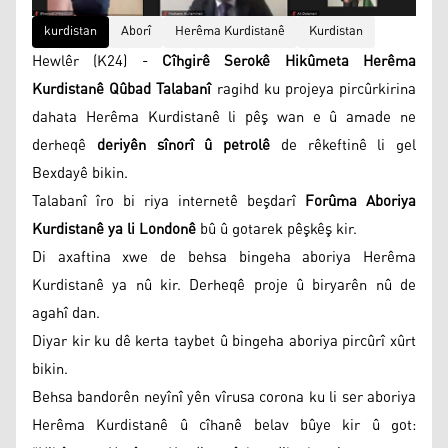
kurdistan
Aborî
Herêma Kurdistanê
Kurdistan
Hewlêr (K24) -
Cîhgirê Serokê Hikûmeta Herêma
Kurdistanê Qûbad Talabanî
ragihd ku projeya pircûrkirina
dahata Herêma Kurdistanê li pêş wan e û amade ne
derheqê
deriyên sînorî û petrolê
de rêkeftinê li gel
Bexdayê bikin.
Talabanî îro bi riya internetê beşdarî
Forûma Aboriya
Kurdistanê ya li Londonê
bû û gotarek pêşkêş kir.
Di axaftina xwe de behsa bingeha aboriya Herêma
Kurdistanê ya nû kir. Derheqê proje û biryarên nû de
agahî dan.
Diyar kir ku dê kerta taybet û bingeha aboriya pircûrî xûrt
bikin.
Behsa bandorên neyînî yên vîrusa corona ku li ser aboriya
Herêma Kurdistanê û cîhanê belav bûye kir û got: