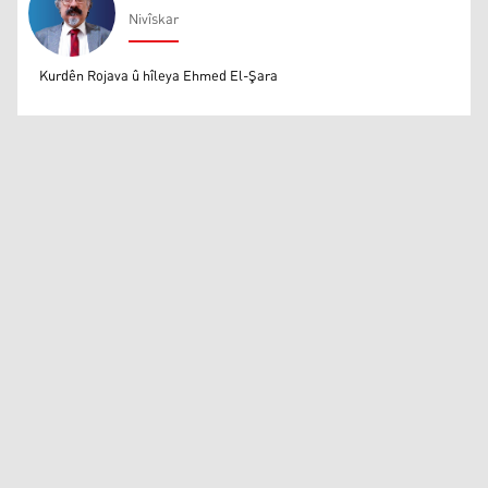
Nivîskar
Mihemed Eli Destmalî
Kurdên Rojava û hîleya Ehmed El-Şara