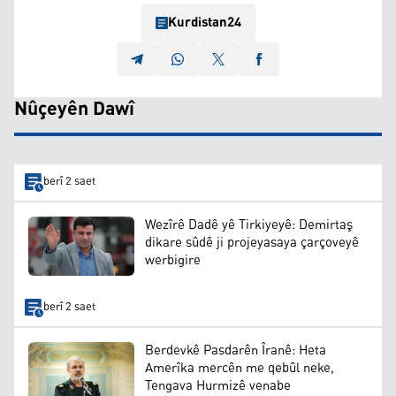
Kurdistan24
Nûçeyên Dawî
berî 2 saet
Wezîrê Dadê yê Tirkiyeyê: Demirtaş
dikare sûdê ji projeyasaya çarçoveyê
werbigire
berî 2 saet
Berdevkê Pasdarên Îranê: Heta
Amerîka mercên me qebûl neke,
Tengava Hurmizê venabe