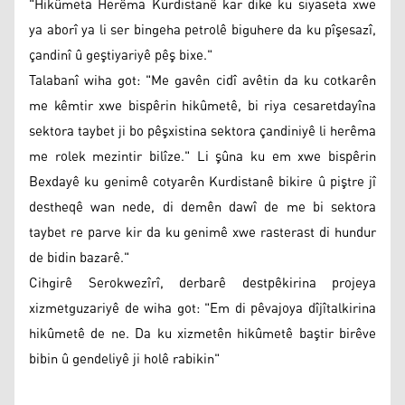
"Hikûmeta Herêma Kurdistanê kar dike ku siyaseta xwe
ya aborî ya li ser bingeha petrolê biguhere da ku pîşesazî,
çandinî û geştiyariyê pêş bixe."
Talabanî wiha got: "Me gavên cidî avêtin da ku cotkarên
me kêmtir xwe bispêrin hikûmetê, bi riya cesaretdayîna
sektora taybet ji bo pêşxistina sektora çandiniyê li herêma
me rolek mezintir bilîze." Li şûna ku em xwe bispêrin
Bexdayê ku genimê cotyarên Kurdistanê bikire û piştre jî
destheqê wan nede, di demên dawî de me bi sektora
taybet re parve kir da ku genimê xwe rasterast di hundur
de bidin bazarê."
Cihgirê Serokwezîrî, derbarê destpêkirina projeya
xizmetguzariyê de wiha got: "Em di pêvajoya dîjîtalkirina
hikûmetê de ne. Da ku xizmetên hikûmetê baştir birêve
bibin û gendeliyê ji holê rabikin"