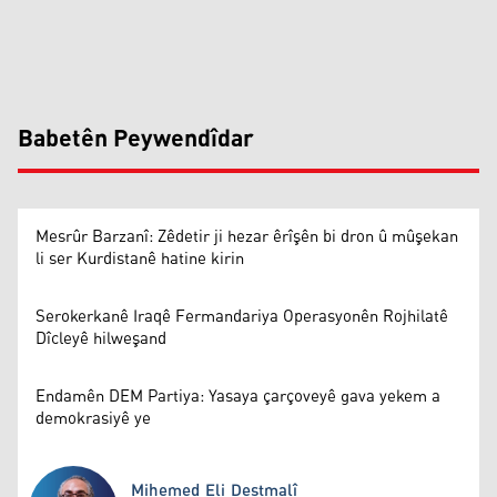
Babetên Peywendîdar
Mesrûr Barzanî: Zêdetir ji hezar êrîşên bi dron û mûşekan
li ser Kurdistanê hatine kirin
Serokerkanê Iraqê Fermandariya Operasyonên Rojhilatê
Dîcleyê hilweşand
Endamên DEM Partiya: Yasaya çarçoveyê gava yekem a
demokrasiyê ye
Mihemed Eli Destmalî