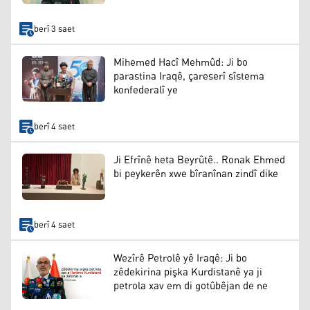
berî 3 saet
Mihemed Hacî Mehmûd: Ji bo
parastina Iraqê, çareserî sîstema
konfederalî ye
berî 4 saet
Ji Efrînê heta Beyrûtê.. Ronak Ehmed
bi peykerên xwe bîranînan zindî dike
berî 4 saet
Wezîrê Petrolê yê Iraqê: Ji bo
zêdekirina pişka Kurdistanê ya ji
petrola xav em di gotûbêjan de ne