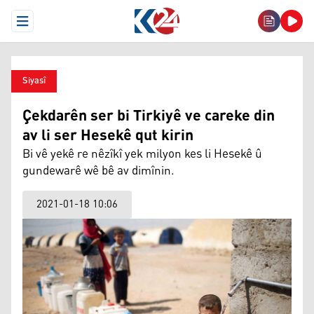
Open Menu
Siyasî
Çekdarên ser bi Tirkiyê ve careke din
av li ser Hesekê qut kirin
Bi vê yekê re nêzîkî yek milyon kes li Hesekê û
gundewarê wê bê av dimînin.
2021-01-18 10:06