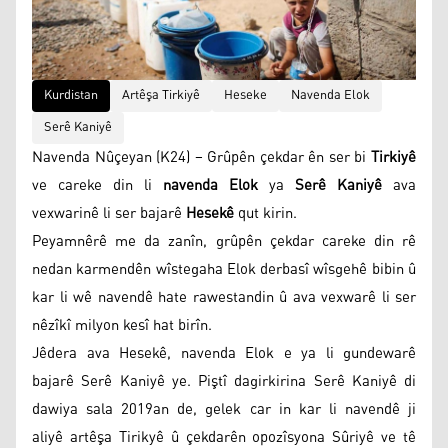
Kurdistan
Artêşa Tirkiyê
Heseke
Navenda Elok
Serê Kaniyê
Navenda Nûçeyan (K24) – Grûpên çekdar ên ser bi
Tirkiyê
ve careke din li
navenda Elok
ya
Serê Kaniyê
ava
vexwarinê li ser bajarê
Hesekê
qut kirin.
Peyamnêrê me da zanîn, grûpên çekdar careke din rê
nedan karmendên wîstegaha Elok derbasî wîsgehê bibin û
kar li wê navendê hate rawestandin û ava vexwarê li ser
nêzîkî milyon kesî hat birîn.
Jêdera ava Hesekê, navenda Elok e ya li gundewarê
bajarê Serê Kaniyê ye. Piştî dagirkirina Serê Kaniyê di
dawiya sala 2019an de, gelek car in kar li navendê ji
aliyê artêşa Tirikyê û çekdarên opozîsyona Sûriyê ve tê