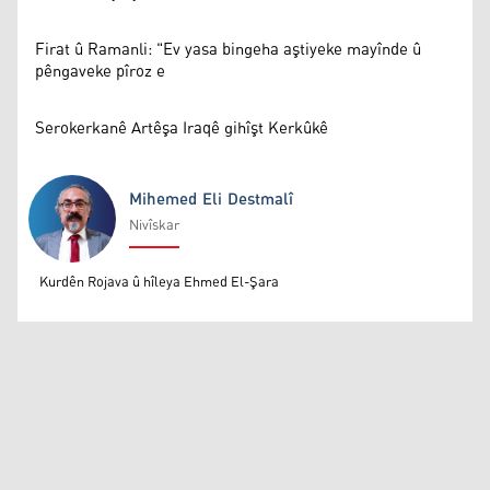
Firat û Ramanli: "Ev yasa bingeha aştiyeke mayînde û
pêngaveke pîroz e
Serokerkanê Artêşa Iraqê gihîşt Kerkûkê
Mihemed Eli Destmalî
Nivîskar
Mihemed Eli Destmalî
Kurdên Rojava û hîleya Ehmed El-Şara