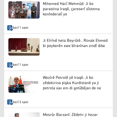
Mihemed Hacî Mehmûd: Ji bo
parastina Iraqê, çareserî sîstema
konfederalî ye
berî 1 saet
Ji Efrînê heta Beyrûtê.. Ronak Ehmed
bi peykerên xwe bîranînan zindî dike
berî 1 saet
Wezîrê Petrolê yê Iraqê: Ji bo
zêdekirina pişka Kurdistanê ya ji
petrola xav em di gotûbêjan de ne
berî 3 saet
Mesrûr Barzanî: Zêdetir ji hezar