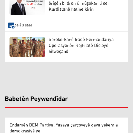
êrîşên bi dron û mûşekan li ser
Kurdistanê hatine kirin
berî 3 saet
Serokerkanê Iraqê Fermandariya
Operasyonên Rojhilatê Dîcleyê
hilweşand
Babetên Peywendîdar
Endamên DEM Partiya: Yasaya çarçoveyê gava yekem a
demokrasiyê ye