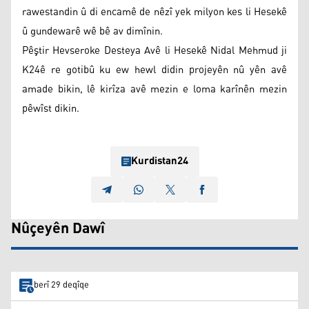
rawestandin û di encamê de nêzî yek milyon kes li Hesekê
û gundewarê wê bê av dimînin.
Pêştir Hevseroke Desteya Avê li Hesekê Nidal Mehmud ji
K24ê re gotibû ku ew hewl didin projeyên nû yên avê
amade bikin, lê kirîza avê mezin e loma karînên mezin
pêwîst dikin.
Kurdistan24
Nûçeyên Dawî
berî 29 deqîqe