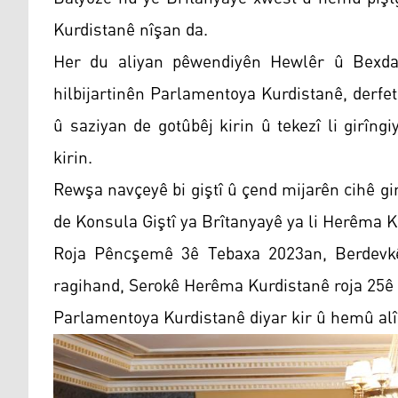
Kurdistanê nîşan da.
Her du aliyan pêwendiyên Hewlêr û Bexd
hilbijartinên Parlamentoya Kurdistanê, derfet
û saziyan de gotûbêj kirin û tekezî li girîng
kirin.
Rewşa navçeyê bi giştî û çend mijarên cihê gi
de Konsula Giştî ya Brîtanyayê ya li Herêma 
Roja Pêncşemê 3ê Tebaxa 2023an, Berdevkê
ragihand, Serokê Herêma Kurdistanê roja 25ê
Parlamentoya Kurdistanê diyar kir û hemû alî