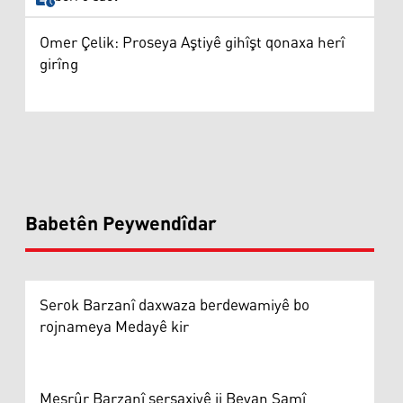
Omer Çelik: Proseya Aştiyê gihîşt qonaxa herî
girîng
Babetên Peywendîdar
Serok Barzanî daxwaza berdewamiyê bo
rojnameya Medayê kir
Mesrûr Barzanî sersaxiyê ji Beyan Samî