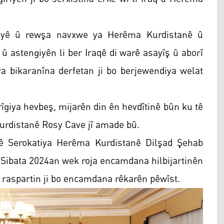
ayê û rewşa navxwe ya Herêma Kurdistanê û
 û astengiyên li ber Iraqê di warê asayîş û aborî
iya bikaranîna derfetan ji bo berjewendiya welat
rîgiya hevbeş, mijarên din ên hevdîtinê bûn ku tê
Kurdistanê Rosy Cave jî amade bû.
 Serokatiya Herêma Kurdistanê Dilşad Şehab
 Sibata 2024an wek roja encamdana hilbijartinên
 raspartin ji bo encamdana rêkarên pêwîst.