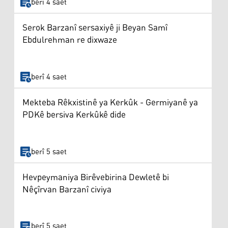
berî 4 saet
Serok Barzanî sersaxiyê ji Beyan Samî
Ebdulrehman re dixwaze
berî 4 saet
Mekteba Rêkxistinê ya Kerkûk - Germiyanê ya
PDKê bersiva Kerkûkê dide
berî 5 saet
Hevpeymaniya Birêvebirina Dewletê bi
Nêçîrvan Barzanî civiya
berî 5 saet