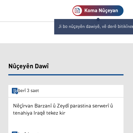
Koma Nûçeyan
Ji bo nûçeyên dawiyê, vê derê bitikîne
Nûçeyên Dawî
berî 3 saet
Nêçîrvan Barzanî û Zeydî parastina serwerî û
tenahiya Iraqê tekez kir