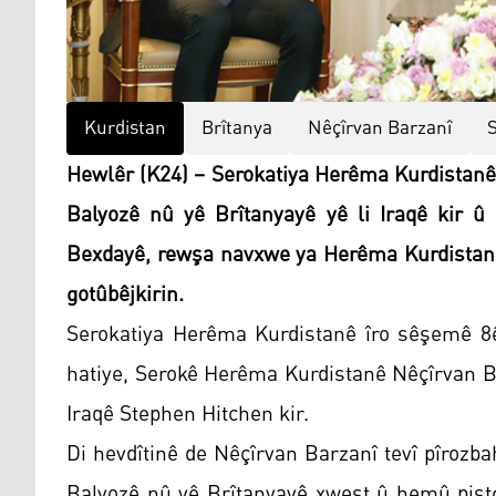
Kurdistan
Brîtanya
Nêçîrvan Barzanî
Hewlêr (K24) – Serokatiya Herêma Kurdistanê
Balyozê nû yê Brîtanyayê yê li Iraqê kir û
Bexdayê, rewşa navxwe ya Herêma Kurdistanê 
gotûbêjkirin.
Serokatiya Herêma Kurdistanê îro sêşemê 8ê
hatiye, Serokê Herêma Kurdistanê Nêçîrvan Ba
Iraqê Stephen Hitchen kir.
Di hevdîtinê de Nêçîrvan Barzanî tevî pîrozbah
Balyozê nû yê Brîtanyayê xwest û hemû piştgi