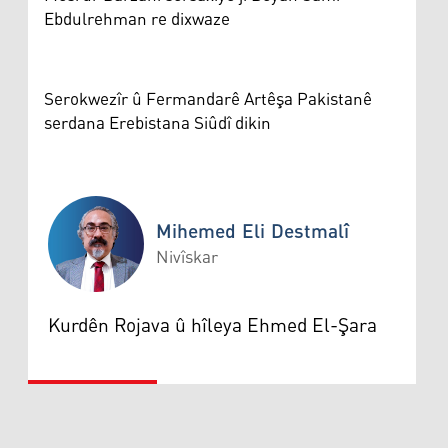
Ebdulrehman re dixwaze
Serokwezîr û Fermandarê Artêşa Pakistanê
serdana Erebistana Siûdî dikin
Mihemed Eli Destmalî
Nivîskar
Mihemed Eli Destmalî
Kurdên Rojava û hîleya Ehmed El-Şara