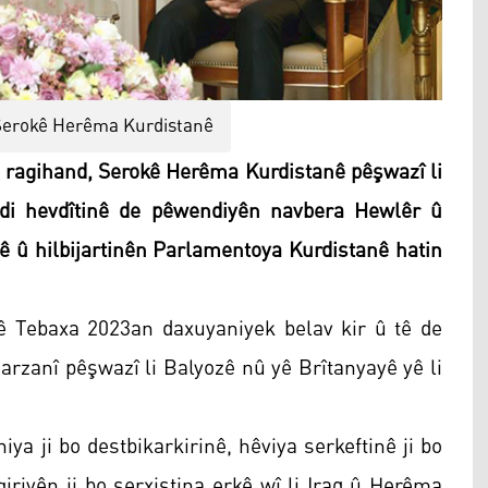
Serokê Herêma Kurdistanê
 ragihand, Serokê Herêma Kurdistanê pêşwazî li
 di hevdîtinê de pêwendiyên navbera Hewlêr û
û hilbijartinên Parlamentoya Kurdistanê hatin
 Tebaxa 2023an daxuyaniyek belav kir û tê de
rzanî pêşwazî li Balyozê nû yê Brîtanyayê yê li
iya ji bo destbikarkirinê, hêviya serkeftinê ji bo
riyên ji bo serxistina erkê wî li Iraq û Herêma