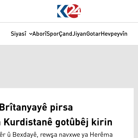
Siyasî
Aborî
Spor
Çand
Jiyan
Gotar
Hevpeyvîn
Brîtanyayê pirsa
 Kurdistanê gotûbêj kirin
lêr û Bexdayê, rewşa navxwe ya Herêma