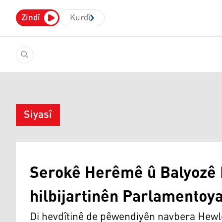
Zindî
Kurdî
Siyasî
Serokê Herêmê û Balyozê 
hilbijartinên Parlamentoya
Di hevdîtinê de pêwendiyên navbera Hew