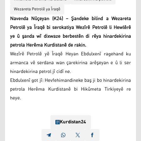
Wezareta Petrolê ya Îraqê
Navenda Nûçeyan (K24) – Şandeke bilind a Wezareta
Petrolê ya Îraqê bi serokatiya Wezîrê Petrolê li Hewlêrê
ye û şanda wî dixwaze berbestên di rêya hinardekirina
petrola Herêma Kurdistanê de rakin.
Wezîrê Petrolê yê Îraqê Heyan Ebdulxenî ragehand ku
armanca vê serdana wan çarekirina arêşeyan e û li ser
hinardekirina petrol jî cidî ne.
Ebdulxenî got jî: Hevfehimandineke baş ji bo hinardekirina
petrola Herêma Kurdistanê bi Hikûmeta Tirkiyeyê re
heye.
Kurdistan24