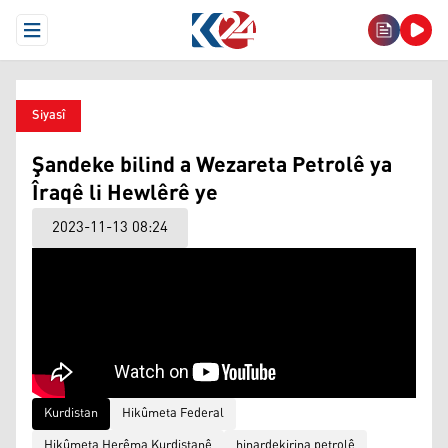
Open Menu
Siyasî
Şandeke bilind a Wezareta Petrolê ya
Îraqê li Hewlêrê ye
2023-11-13 08:24
Kurdistan
Hikûmeta Federal
Hikûmeta Herêma Kurdistanê
hinardekirina petrolê