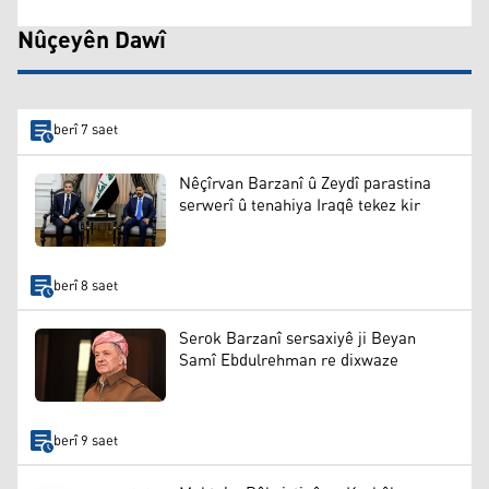
Nûçeyên Dawî
berî 7 saet
Nêçîrvan Barzanî û Zeydî parastina
serwerî û tenahiya Iraqê tekez kir
berî 8 saet
Serok Barzanî sersaxiyê ji Beyan
Samî Ebdulrehman re dixwaze
berî 9 saet