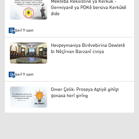
Mekteba Rêkxistinê ya Kerkûk -
Germiyanê ya PDKê bersiva Kerkûkê
dide
berî 9 saet
Hevpeymaniya Birêvebirina Dewletê
bi Nêçîrvan Barzanî civiya
berî 9 saet
Omer Çelik: Proseya Aştiyê gihîşt
qonaxa herî girîng