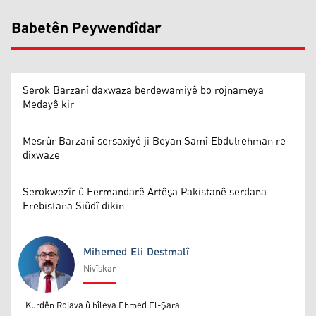
Babetên Peywendîdar
Serok Barzanî daxwaza berdewamiyê bo rojnameya
Medayê kir
Mesrûr Barzanî sersaxiyê ji Beyan Samî Ebdulrehman re
dixwaze
Serokwezîr û Fermandarê Artêşa Pakistanê serdana
Erebistana Siûdî dikin
Mihemed Eli Destmalî
Nivîskar
Mihemed Eli Destmalî
Kurdên Rojava û hîleya Ehmed El-Şara