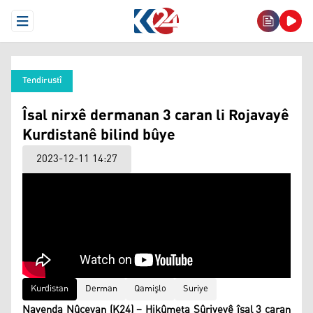
Open Menu
Tendirustî
Îsal nirxê dermanan 3 caran li Rojavayê
Kurdistanê bilind bûye
2023-12-11 14:27
Kurdistan
Derman
Qamişlo
Suriye
Navenda Nûçeyan (K24) – Hikûmeta Sûriyeyê îsal 3 caran