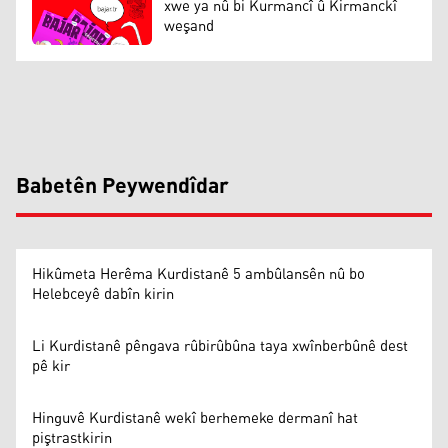
xwe ya nû bi Kurmancî û Kirmanckî
weşand
Babetên Peywendîdar
Hikûmeta Herêma Kurdistanê 5 ambûlansên nû bo
Helebceyê dabîn kirin
Li Kurdistanê pêngava rûbirûbûna taya xwînberbûnê dest
pê kir
Hinguvê Kurdistanê wekî berhemeke dermanî hat
piştrastkirin