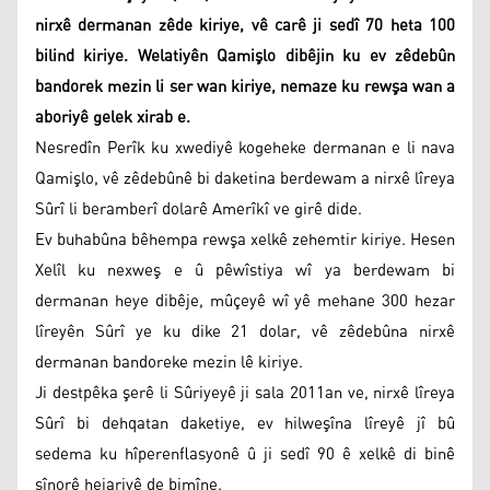
nirxê dermanan zêde kiriye, vê carê ji sedî 70 heta 100
bilind kiriye. Welatiyên Qamişlo dibêjin ku ev zêdebûn
bandorek mezin li ser wan kiriye, nemaze ku rewşa wan a
aboriyê gelek xirab e.
Nesredîn Perîk ku xwediyê kogeheke dermanan e li nava
Qamişlo, vê zêdebûnê bi daketina berdewam a nirxê lîreya
Sûrî li beramberî dolarê Amerîkî ve girê dide.
Ev buhabûna bêhempa rewşa xelkê zehemtir kiriye. Hesen
Xelîl ku nexweş e û pêwîstiya wî ya berdewam bi
dermanan heye dibêje, mûçeyê wî yê mehane 300 hezar
lîreyên Sûrî ye ku dike 21 dolar, vê zêdebûna nirxê
dermanan bandoreke mezin lê kiriye.
Ji destpêka şerê li Sûriyeyê ji sala 2011an ve, nirxê lîreya
Sûrî bi dehqatan daketiye, ev hilweşîna lîreyê jî bû
sedema ku hîperenflasyonê û ji sedî 90 ê xelkê di binê
sînorê hejariyê de bimîne.