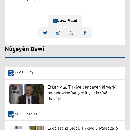
Lava Ased
Nûçeyên Dawî
berî 5 deqîqe
Efkan Ala: Tirkiye pêngavên kiryarkî
bo bidawîanîna şer û çekdanînê
diavêje
berî 38 deqîqe
Erebistana Siûdî, Tirkiye û Pakistanê