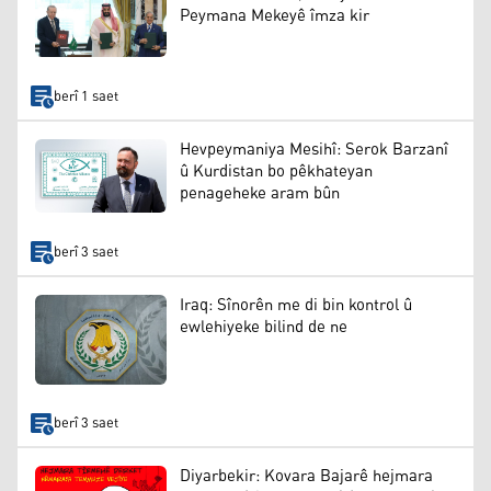
Peymana Mekeyê îmza kir
berî 1 saet
Hevpeymaniya Mesihî: Serok Barzanî
û Kurdistan bo pêkhateyan
penageheke aram bûn
berî 3 saet
Iraq: Sînorên me di bin kontrol û
ewlehiyeke bilind de ne
berî 3 saet
Diyarbekir: Kovara Bajarê hejmara