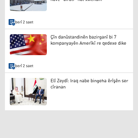
berî 2 saet
Çîn danûstandinên bazirganî bi 7
kompanyayên Amerîkî re qedexe dike
berî 2 saet
Elî Zeydî: Iraq nabe bingeha êrîşên ser
cîranan