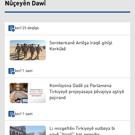
Nûçeyên Dawî
berî 25 deqîqe
Serokerkanê Artêşa Iraqê gihîşt
Kerkûkê
berî 1 saet
Komîsyona Dadê ya Parlamena
Tirkiyeyê projeyasaya pêvajoya aştiyê
pejirand
berî 1 saet
Li mizgeftên Tirkiyeyê xutbeya bi
navê “biratî” hat xwendin