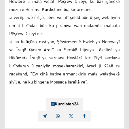
Hewlêrê û mala welatî Pêşrew Dizeyî, ku bazirganekê
mezin ê Herêma Kurdistanê bû, kir armanc.
Ji verêja wê êrîşê, pênc welatî şehîd bûn û şeş welatiyên
din jî birîndar bûn ku piraniya wan endamên malbata
Pêşrew Dizeyî ne.
Ji bo lidûçûna rastiyan, Şêwirmendê Ewlehiya Neteweyî
ya Îraqê Qasim Arecî ku Serokê Lijneya Lêkolînê ya
Hikûmeta Îraqê ye serdana Hewlêrê kir. Piştî serdana
birîndaran û xaniyên moşekbarankirî, Arecî ji K24ê re
ragehand, “Ew cihê hatiye armanckirin mala welatiyekê
sivîl e, ne ku bingeha Mossada Israîlê ye”.
Kurdistan24