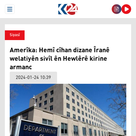
Open Menu
Siyasî
Amerîka: Hemî cîhan dizane Îranê
welatiyên sivîl ên Hewlêrê kirine
armanc
2024-01-24 10:39