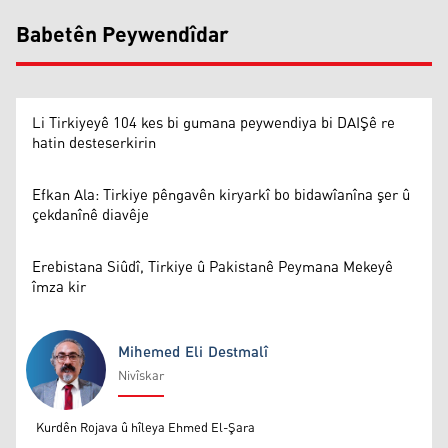
Babetên Peywendîdar
Li Tirkiyeyê 104 kes bi gumana peywendiya bi DAIŞê re
hatin desteserkirin
Efkan Ala: Tirkiye pêngavên kiryarkî bo bidawîanîna şer û
çekdanînê diavêje
Erebistana Siûdî, Tirkiye û Pakistanê Peymana Mekeyê
îmza kir
Mihemed Eli Destmalî
Nivîskar
Mihemed Eli Destmalî
Kurdên Rojava û hîleya Ehmed El-Şara