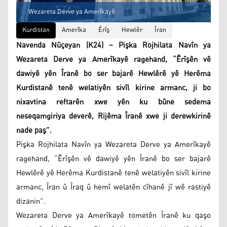
Wezareta Derve ya Amerîkayê
Kurdistan
Amerîka
Êrîş
Hewlêr
Îran
Navenda Nûçeyan (K24) – Pişka Rojhilata Navîn ya
Wezareta Derve ya Amerîkayê ragehand, “Êrîşên vê
dawiyê yên Îranê bo ser bajarê Hewlêrê yê Herêma
Kurdistanê tenê welatiyên sivîl kirine armanc, ji bo
nixavtina reftarên xwe yên ku bûne sedema
neseqamgiriya deverê, Rijêma Îranê xwe ji derewkirinê
nade paş”.
Pişka Rojhilata Navîn ya Wezareta Derve ya Amerîkayê
ragehand, “Êrîşên vê dawiyê yên Îranê bo ser bajarê
Hewlêrê yê Herêma Kurdistanê tenê welatiyên sivîl kirine
armanc, Îran û Îraq û hemî welatên cîhanê jî wê rastiyê
dizanin”.
Wezareta Derve ya Amerîkayê tometên Îranê ku qaşo