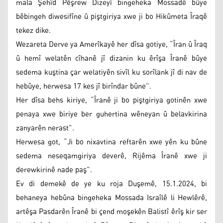
mala Şehîd Pêşrew Dizeyî bingeheka Mossadê bûye
bêbingeh diwesifîne û piştgiriya xwe ji bo Hikûmeta Îraqê
tekez dike.
Wezareta Derve ya Amerîkayê her dîsa gotiye, “Îran û Îraq
û hemî welatên cîhanê jî dizanin ku êrîşa Îranê bûye
sedema kuştina çar welatiyên sivîl ku sorîlank jî di nav de
hebûye, herwesa 17 kes jî birîndar bûne”.
Her dîsa behs kiriye, “Îranê ji bo piştgiriya gotinên xwe
penaya xwe biriye ber guhertina wêneyan û belavkirina
zanyarên nerast”.
Herwesa got, “Ji bo nixavtina reftarên xwe yên ku bûne
sedema neseqamgiriya deverê, Rijêma Îranê xwe ji
derewkirinê nade paş”.
Ev di demekê de ye ku roja Duşemê, 15.1.2024, bi
behaneya hebûna bingeheka Mossada Israîlê li Hewlêrê,
artêşa Pasdarên Îranê bi çend moşekên Balistî êrîş kir ser