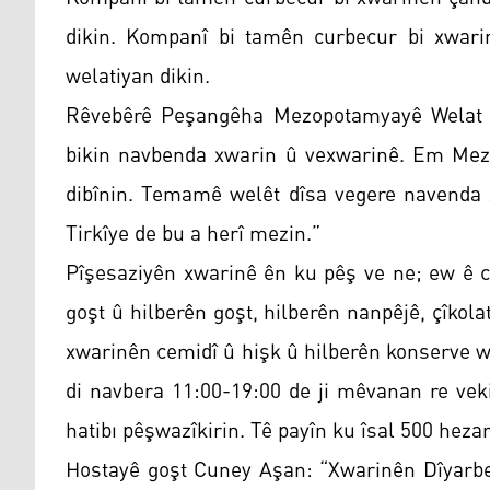
dikin. Kompanî bi tamên curbecur bi xwa
welatiyan dikin.
Rêvebêrê Peşangêha Mezopotamyayê Welat Ek
bikin navbenda xwarin û vexwarinê. Em Me
dibînin. Temamê welêt dîsa vegere navenda 
Tirkîye de bu a herî mezin.”
Pîşesaziyên xwarinê ên ku pêş ve ne; ew ê cû
goşt û hilberên goşt, hilberên nanpêjê, çîkolat
xwarinên cemidî û hişk û hilberên konserve w
di navbera 11:00-19:00 de ji mêvanan re vek
hatibı pêşwazîkirin. Tê payîn ku îsal 500 hez
Hostayê goşt Cuney Aşan: “Xwarinên Dîyarbek