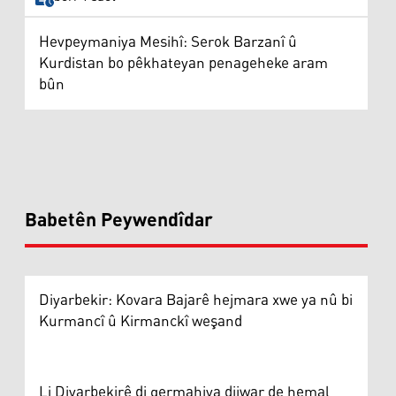
Hevpeymaniya Mesihî: Serok Barzanî û
Kurdistan bo pêkhateyan penageheke aram
bûn
Babetên Peywendîdar
Diyarbekir: Kovara Bajarê hejmara xwe ya nû bi
Kurmancî û Kirmanckî weşand
Li Diyarbekirê di germahiya dijwar de hemal