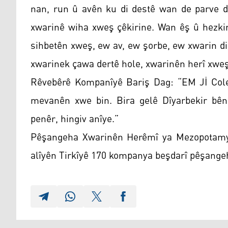
nan, run û avên ku di destê wan de parve di
xwarinê wiha xweş çêkirine. Wan êş û hezkir
sihbetên xweş, ew av, ew şorbe, ew xwarin d
xwarinek çawa dertê hole, xwarinên herî xweş
Rêvebêrê Kompanîyê Bariş Dag: “EM Jİ Colem
mevanên xwe bin. Bira gelê Dîyarbekir bê
penêr, hingiv anîye.”
Pêşangeha Xwarinên Herêmî ya Mezopotamyayê
alîyên Tirkîyê 170 kompanya beşdarî pêşang