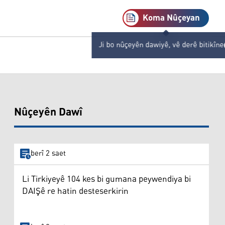
Koma Nûçeyan
Ji bo nûçeyên dawiyê, vê derê bitikîne
Nûçeyên Dawî
berî 2 saet
Li Tirkiyeyê 104 kes bi gumana peywendiya bi
DAIŞê re hatin desteserkirin