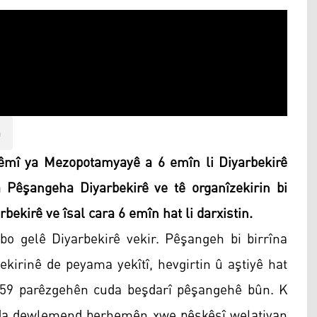
n
êmî ya Mezopotamyayê a 6 emîn li Diyarbekirê
a Pêşangeha Diyarbekirê ve tê organîzekirin bi
bekirê ve îsal cara 6 emîn hat li darxistin.
o gelê Diyarbekirê vekir. Pêşangeh bi birrîna
vekirinê de peyama yekîtî, hevgirtin û aştiyê hat
i 59 parêzgehên cuda beşdarî pêşangehê bûn. K
da dewlemend berhemên xwe pêşkêşî welatiyan