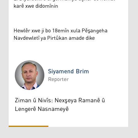
karê xwe didomînin
Hewlêr xwe ji bo 18emîn xula Pêşangeha
Navdewletî ya Pirtûkan amade dike
Siyamend Brim
Reporter
Siyamend Brim
Ziman û Nivîs: Nexşeya Ramanê û
Lengerê Nasnameyê