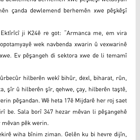
rinên çanda dewlemend berhemên xwe pêşkêşî
tîrîcî ji K24ê re got: “Armanca me, em vira
zopotamyayê wek navbenda xwarin û vexwarinê
xwe. Ev pêşangeh di sektora xwe de li temamî
rbecûr hilberên wekî bihûr, dexl, biharat, rûn,
a, şîr û hilberên şîr, qehwe, çay, hilberên taştê,
erin pêşandan. Wê heta 17ê Mijdarê her roj saet
irî be. Sala borî 347 hezar mêvan li pêşangehê
ar mêvan pêk werin.
irê wiha bînim ziman. Gelên ku bi hevre dijîn,