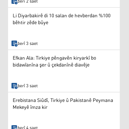
berî 2 saet
Li Diyarbakirê di 10 salan de hevberdan %100
bêhtir zêde bûye
berî 3 saet
Efkan Ala: Tirkiye pêngavên kiryarkî bo
bidawîanîna şer û çekdanînê diavêje
berî 3 saet
Erebistana Siûdî, Tirkiye û Pakistanê Peymana
Mekeyê îmza kir
berî 4 saet