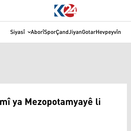
Siyasî
Aborî
Spor
Çand
Jiyan
Gotar
Hevpeyvîn
mî ya Mezopotamyayê li