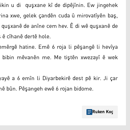
kin u di quşxane kî de dipêjînin. Ew jingehek
ina xwe, gelek çandên cuda û mirovatîyên baş,
i quşxanê de anîne cem hev. Ê di wê quşxanê de
 ê cîhanê dertê hole.
êrgê hatine. Emê 6 roja li pêşangê li hevîya
n bibin mêvanên me. Me tiştên xwezayî ê wek
 a 6 emîn li Diyarbekirê dest pê kir. Ji çar
ehê bûn. Pêşangeh ewê 6 rojan bidome.
Ruken Koç