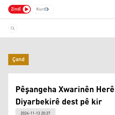
Zindî
Kurdî
Çand
Pêşangeha Xwarinên Herê
Diyarbekirê dest pê kir
2024-11-13 20:37