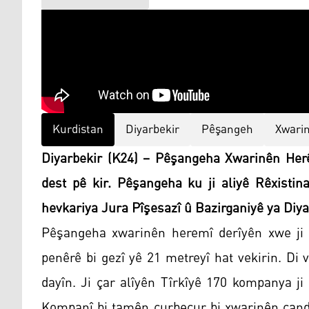
Kurdistan
Diyarbekir
Pêşangeh
Xwari
Diyarbekir (K24) – Pêşangeha Xwarinên Her
dest pê kir. Pêşangeha ku ji aliyê Rêxistin
hevkariya Jura Pîşesazî û Bazirganiyê ya Diyar
Pêşangeha xwarinên heremî derîyên xwe ji b
penêrê bi gezî yê 21 metreyî hat vekirin. Di 
dayîn. Ji çar alîyên Tîrkîyê 170 kompanya j
Kompanî bi tamên curbecur bi xwarinên çan