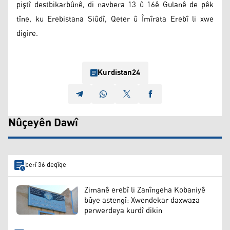
piştî destbikarbûnê, di navbera 13 û 16ê Gulanê de pêk
tîne, ku Erebistana Siûdî, Qeter û Îmîrata Erebî li xwe
digire.
Kurdistan24
Nûçeyên Dawî
berî 36 deqîqe
Zimanê erebî li Zanîngeha Kobaniyê
bûye astengî: Xwendekar daxwaza
perwerdeya kurdî dikin