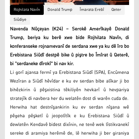
Rojhilata Navîn
Donald Trump
Îmarata Erebî
Qeter
Siûdiye
Navenda Nûçeyan (K24) – Serokê Amerîkayê Donald
Trump, beriya ku berê xwe bide Rojhilata Navîn, di
konferanseke rojnamevanî de serdana xwe ya ku dê îro bo
Erebistana Siûdî destpê bike û piştre bo Îmîrat û Qeterê,
bi "serdaneke dîrokî" bi nav kir.
Li gorî ajansa fermî ya Erebistana Siûdî (SPA), Encûmena
Wezîran a Siûdî hêvîdar e ku ev serdan bibe alîkar ji bo
bihêzkirin û pêşxistina têkiliyên hevkarî û hevpariya
stratejîk di navbera her du welatên dost di warên cuda de.
Herwiha hat destnîşankirin ku ev serdan nîşana wê
pêgeha pêşketî û jeopolîtîk e ku Erebistana Siûdî û
dewletên Kendavê bidest dixînin, ne tenê wek lîstikvanekî
sereke di aramiya herêmê de, lê herwiha ji ber giraniya