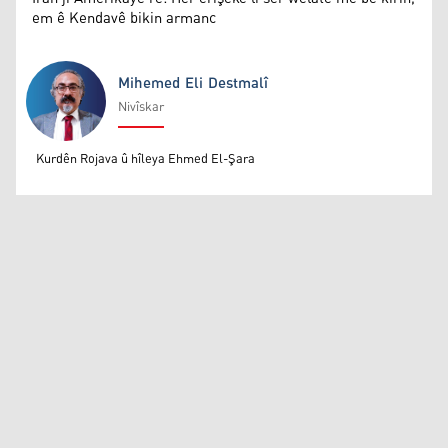
em ê Kendavê bikin armanc
Mihemed Eli Destmalî
Nivîskar
Mihemed Eli Destmalî
Kurdên Rojava û hîleya Ehmed El-Şara