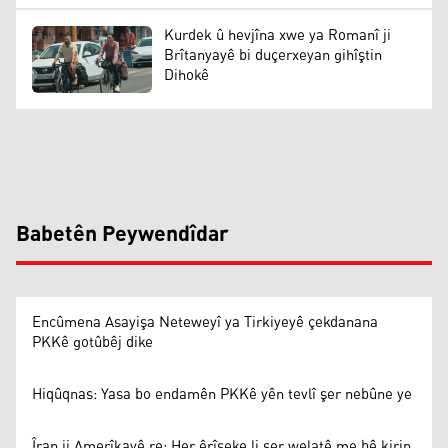
Kurdek û hevjîna xwe ya Romanî ji
Brîtanyayê bi duçerxeyan gihîştin
Dihokê
Babetên Peywendîdar
Encûmena Asayişa Neteweyî ya Tirkiyeyê çekdanana
PKKê gotûbêj dike
Hiqûqnas: Yasa bo endamên PKKê yên tevlî şer nebûne ye
Îran ji Amerîkayê re: Her êrîşeke li ser welatê me bê kirin,