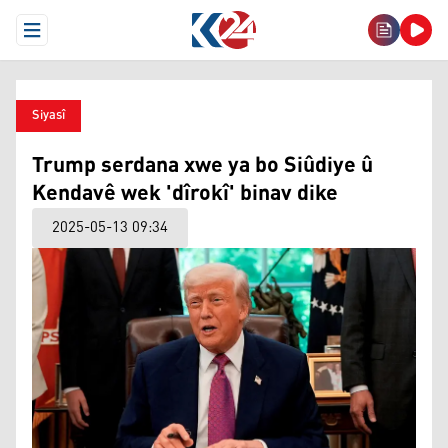
Open Menu
Siyasî
Trump serdana xwe ya bo Siûdiye û
Kendavê wek 'dîrokî' binav dike
2025-05-13 09:34