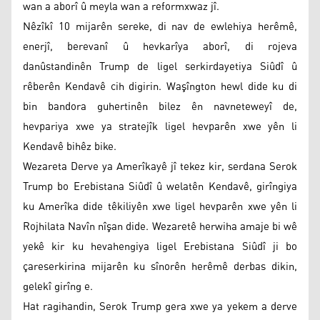
wan a aborî û meyla wan a reformxwaz jî.
Nêzîkî 10 mijarên sereke, di nav de ewlehiya herêmê,
enerjî, berevanî û hevkarîya aborî, di rojeva
danûstandinên Trump de ligel serkirdayetiya Siûdî û
rêberên Kendavê cih digirin. Waşîngton hewl dide ku di
bin bandora guhertinên bilez ên navneteweyî de,
hevpariya xwe ya stratejîk ligel hevparên xwe yên li
Kendavê bihêz bike.
Wezareta Derve ya Amerîkayê jî tekez kir, serdana Serok
Trump bo Erebistana Siûdî û welatên Kendavê, girîngiya
ku Amerîka dide têkiliyên xwe ligel hevparên xwe yên li
Rojhilata Navîn nîşan dide. Wezaretê herwiha amaje bi wê
yekê kir ku hevahengiya ligel Erebistana Siûdî ji bo
çareserkirina mijarên ku sînorên herêmê derbas dikin,
gelekî girîng e.
Hat ragihandin, Serok Trump gera xwe ya yekem a derve