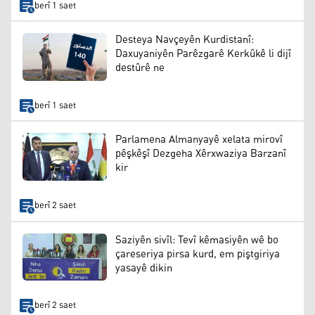
berî 1 saet
Desteya Navçeyên Kurdistanî:
Daxuyaniyên Parêzgarê Kerkûkê li dijî
destûrê ne
berî 1 saet
Parlamena Almanyayê xelata mirovî
pêşkêşî Dezgeha Xêrxwaziya Barzanî
kir
berî 2 saet
Saziyên sivîl: Tevî kêmasiyên wê bo
çareseriya pirsa kurd, em piştgiriya
yasayê dikin
berî 2 saet