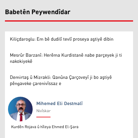
Babetên Peywendîdar
Kiliçdaroglu: Em bê dudilî tevlî proseya aştiyê dibin
Mesrûr Barzanî: Herêma Kurdistanê nabe parçeyek ji ti
nakokiyekê
Demirtaş û Mizrakli: Qanûna Çarçoveyî ji bo aştiyê
pêngaveke çarenivîssaz e
Mihemed Eli Destmalî
Nivîskar
Mihemed Eli Destmalî
Kurdên Rojava û hîleya Ehmed El-Şara