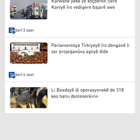
Karwanê yekê yê koçberên Serê
Kaniyê îro vedigere bajarê xwe
berî 3 saet
Parlamentoya Tirkiyeyê îro denganê li
ser projeqanûna aştiyê dide
berî 4 saet
Li Bexdayê di operasyonekê de 318
kes hatin desteserkirin