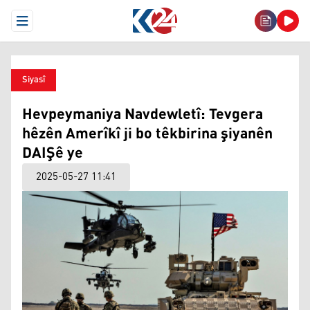
Open Menu
Siyasî
Hevpeymaniya Navdewletî: Tevgera
hêzên Amerîkî ji bo têkbirina şiyanên
DAIŞê ye
2025-05-27 11:41