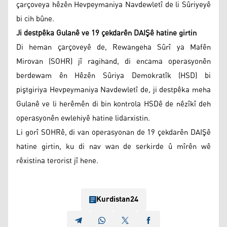
çarçoveya hêzên Hevpeymaniya Navdewletî de li Sûriyeyê
bi cih bûne.
Ji destpêka Gulanê ve 19 çekdarên DAIŞê hatine girtin
Di heman çarçoveyê de, Rewangeha Sûrî ya Mafên
Mirovan (SOHR) jî ragihand, di encama operasyonên
berdewam ên Hêzên Sûriya Demokratîk (HSD) bi
piştgiriya Hevpeymaniya Navdewletî de, ji destpêka meha
Gulanê ve li herêmên di bin kontrola HSDê de nêzîkî deh
operasyonên ewlehiyê hatine lidarxistin.
Li gorî SOHRê, di van operasyonan de 19 çekdarên DAIŞê
hatine girtin, ku di nav wan de serkirde û mîrên wê
rêxistina terorist jî hene.
Kurdistan24