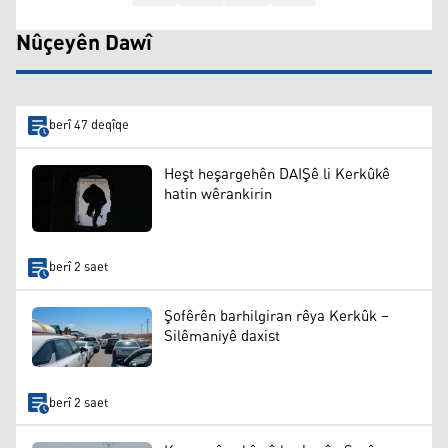
Nûçeyên Dawî
berî 47 deqîqe
Heşt heşargehên DAIŞê li Kerkûkê
hatin wêrankirin
berî 2 saet
Şofêrên barhilgiran rêya Kerkûk –
Silêmaniyê daxist
berî 2 saet