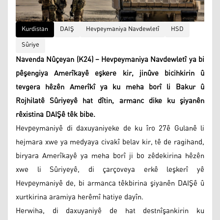
Kurdistan
DAIŞ
Hevpeymaniya Navdewletî
HSD
Sûriye
Navenda Nûçeyan (K24) – Hevpeymaniya Navdewletî ya bi
pêşengiya Amerîkayê eşkere kir, jinûve bicihkirin û
tevgera hêzên Amerîkî ya ku meha borî li Bakur û
Rojhilatê Sûriyeyê hat dîtin, armanc dike ku şiyanên
rêxistina DAIŞê têk bibe.
Hevpeymaniyê di daxuyaniyeke de ku îro 27ê Gulanê li
hejmara xwe ya medyaya civakî belav kir, tê de ragihand,
biryara Amerîkayê ya meha borî ji bo zêdekirina hêzên
xwe li Sûriyeyê, di çarçoveya erkê leşkerî yê
Hevpeymaniyê de, bi armanca têkbirina şiyanên DAIŞê û
xurtkirina aramiya herêmî hatiye dayîn.
Herwiha, di daxuyaniyê de hat destnîşankirin ku