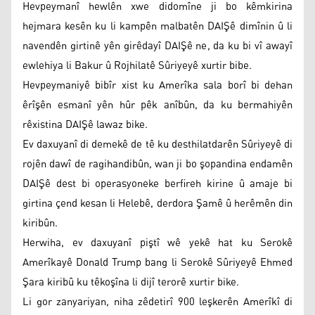
Hevpeymanî hewlên xwe didomîne ji bo kêmkirina
hejmara kesên ku li kampên malbatên DAIŞê dimînin û li
navendên girtinê yên girêdayî DAIŞê ne, da ku bi vî awayî
ewlehiya li Bakur û Rojhilatê Sûriyeyê xurtir bibe.
Hevpeymaniyê bibîr xist ku Amerîka sala borî bi dehan
êrîşên esmanî yên hûr pêk anîbûn, da ku bermahiyên
rêxistina DAIŞê lawaz bike.
Ev daxuyanî di demekê de tê ku desthilatdarên Sûriyeyê di
rojên dawî de ragihandibûn, wan ji bo şopandina endamên
DAIŞê dest bi operasyoneke berfireh kirine û amaje bi
girtina çend kesan li Helebê, derdora Şamê û herêmên din
kiribûn.
Herwiha, ev daxuyanî piştî wê yekê hat ku Serokê
Amerîkayê Donald Trump bang li Serokê Sûriyeyê Ehmed
Şara kiribû ku têkoşîna li dijî terorê xurtir bike.
Li gor zanyariyan, niha zêdetirî 900 leşkerên Amerîkî di