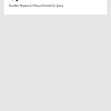
Mihemed Eli Destmalî
Kurdên Rojava û hîleya Ehmed El-Şara