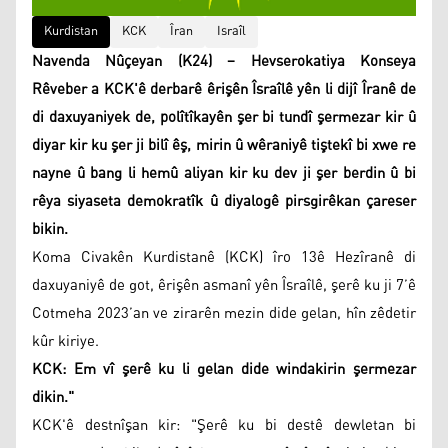
Kurdistan
KCK
Îran
Israîl
Navenda Nûçeyan (K24) – Hevserokatiya Konseya
Rêveber a KCK'ê derbarê êrişên Îsraîlê yên li dijî Îranê de
di daxuyaniyek de, polîtîkayên şer bi tundî şermezar kir û
diyar kir ku şer ji bilî êş, mirin û wêraniyê tiştekî bi xwe re
nayne û bang li hemû aliyan kir ku dev ji şer berdin û bi
rêya siyaseta demokratîk û diyalogê pirsgirêkan çareser
bikin.
Koma Civakên Kurdistanê (KCK) îro 13ê Hezîranê di
daxuyaniyê de got, êrişên asmanî yên Îsraîlê, şerê ku ji 7’ê
Cotmeha 2023’an ve zirarên mezin dide gelan, hîn zêdetir
kûr kiriye.
KCK: Em vî şerê ku li gelan dide windakirin şermezar
dikin."
KCK'ê destnîşan kir: "Şerê ku bi destê dewletan bi