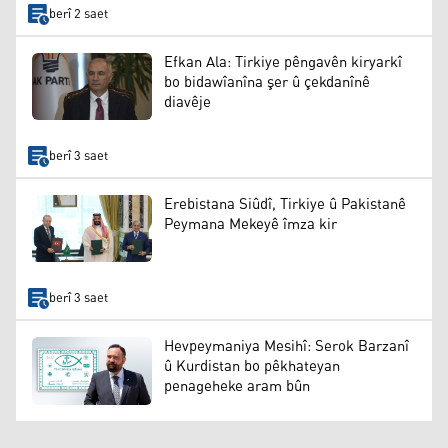
berî 2 saet
Efkan Ala: Tirkiye pêngavên kiryarkî
bo bidawîanîna şer û çekdanînê
diavêje
berî 3 saet
Erebistana Siûdî, Tirkiye û Pakistanê
Peymana Mekeyê îmza kir
berî 3 saet
Hevpeymaniya Mesihî: Serok Barzanî
û Kurdistan bo pêkhateyan
penageheke aram bûn