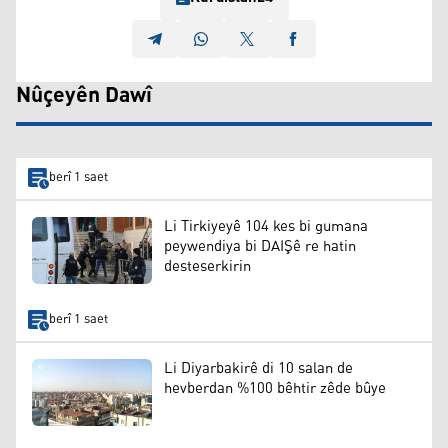
Nûçeyên Dawî
berî 1 saet
Li Tirkiyeyê 104 kes bi gumana
peywendiya bi DAIŞê re hatin
desteserkirin
berî 1 saet
Li Diyarbakirê di 10 salan de
hevberdan %100 bêhtir zêde bûye