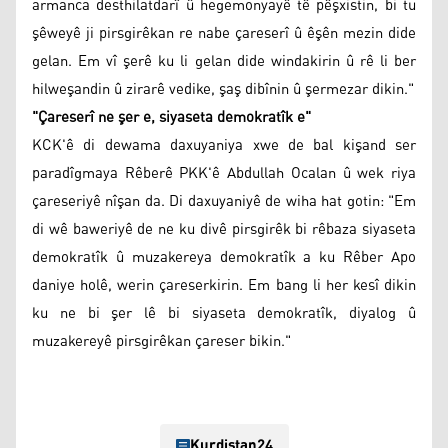
armanca desthilatdarî û hegemonyayê tê pêşxistin, bi tu
şêweyê ji pirsgirêkan re nabe çareserî û êşên mezin dide
gelan. Em vî şerê ku li gelan dide windakirin û rê li ber
hilweşandin û zirarê vedike, şaş dibînin û şermezar dikin."
"Çareserî ne şer e, siyaseta demokratîk e"
KCK'ê di dewama daxuyaniya xwe de bal kişand ser
paradîgmaya Rêberê PKK'ê Abdullah Ocalan û wek riya
çareseriyê nîşan da. Di daxuyaniyê de wiha hat gotin: "Em
di wê baweriyê de ne ku divê pirsgirêk bi rêbaza siyaseta
demokratîk û muzakereya demokratîk a ku Rêber Apo
daniye holê, werin çareserkirin. Em bang li her kesî dikin
ku ne bi şer lê bi siyaseta demokratîk, diyalog û
muzakereyê pirsgirêkan çareser bikin."
Kurdistan24