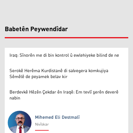
Babetên Peywendîdar
Iraq: Sînorên me di bin kontrol û ewlehiyeke bilind de ne
Serokê Herêma Kurdistanê di salvegera komkujiya
Sêmêlê de peyamek belav kir
Berdevkê Hêzên Çekdar ên Iraqê: Em tevlî şerên deverê
nabin
Mihemed Eli Destmalî
Nivîskar