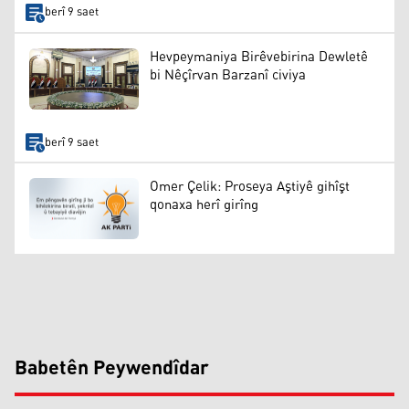
berî 9 saet
Hevpeymaniya Birêvebirina Dewletê
bi Nêçîrvan Barzanî civiya
berî 9 saet
Omer Çelik: Proseya Aştiyê gihîşt
qonaxa herî girîng
Babetên Peywendîdar