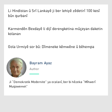
Li Hindistan û Srî Lankayê ji ber lehiyê zêdetirî 100 kesî
bûn qurbanî
Karmendên Bexdayê li dijî derengketina mûçeyan daketin
kolanan
Gola Urmiyê sor bû: Dîmeneke kêmwêne û bêhempa
Bayram Ayaz
Author
Bayram Ayaz
Ji “Demokratik Modernite” ya ocalanî, ber bi hêzeka “Mîhwerî
Muqawemet”