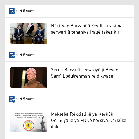
berî 8 saet
Nêçîrvan Barzanî û Zeydî parastina
serwerî û tenahiya Iraqê tekez kir
berî 8 saet
Serok Barzanî sersaxiyê ji Beyan
Samî Ebdulrehman re dixwaze
berî 9 saet
Mekteba Rêkxistinê ya Kerkûk -
Germiyanê ya PDKê bersiva Kerkûkê
dide