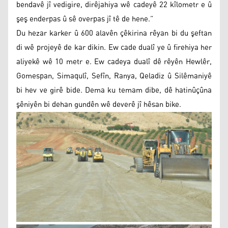
bendavê jî vedigire, dirêjahiya wê cadeyê 22 kîlometr e û
şeş enderpas û sê overpas jî tê de hene.”
Du hezar karker û 600 alavên çêkirina rêyan bi du şeftan
di wê projeyê de kar dikin. Ew cade dualî ye û firehiya her
aliyekê wê 10 metr e. Ew cadeya dualî dê rêyên Hewlêr,
Gomespan, Simaqulî, Sefîn, Ranya, Qeladiz û Silêmaniyê
bi hev ve girê bide. Dema ku temam dibe, dê hatinûçûna
şêniyên bi dehan gundên wê deverê jî hêsan bike.