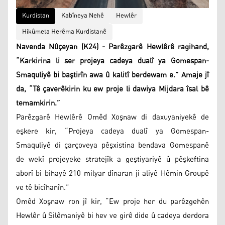
Kurdistan
Kabîneya Nehê
Hewlêr
Hikûmeta Herêma Kurdistanê
Navenda Nûçeyan (K24) - Parêzgarê Hewlêrê ragihand,
“Karkirina li ser projeya cadeya dualî ya Gomespan-
Smaquliyê bi baştirîn awa û kalitî berdewam e.” Amaje jî
da, “Tê çaverêkirin ku ew proje li dawiya Mijdara îsal bê
temamkirin.”
Parêzgarê Hewlêrê Omêd Xoşnaw di daxuyaniyekê de
eşkere kir, “Projeya cadeya dualî ya Gomespan-
Smaquliyê di çarçoveya pêşxistina bendava Gomespanê
de wekî projeyeke stratejîk a geştiyariyê û pêşkeftina
aborî bi bihayê 210 milyar dînaran ji aliyê Hêmin Groupê
ve tê bicîhanîn.”
Omêd Xoşnaw ron jî kir, “Ew proje her du parêzgehên
Hewlêr û Silêmaniyê bi hev ve girê dide û cadeya derdora