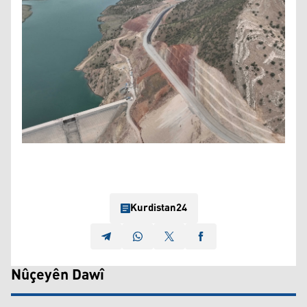
Kurdistan24
Nûçeyên Dawî