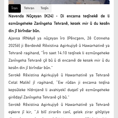
Îran
Tehran
Teqîn
Navenda Nûçeyan (K24) - Di encama teqînekê de li
ezmûngeheke Zanîngeha Tehranê, kesek mir û du kesên
din jî birîndar bûn.
Ajansa IRNAyê ya nûçeyan îro (Pêncşem, 2ê Cotmeha
2025ê) ji Berdevkê Rêxistina Agirkujiyê û Hawarhatinê ya
Tehranê ragihand, “Îro saet 14:10 teqînek li ezmûngeheke
Zanîngeha Tehranê çê bû û di encamê de kesek mir û du
kesên din jî birîndar bûn.”
Serokê Rêxistina Agirkujiyê û Hawarhatinê ya Tehranê
Celal Malikî jî ragihand, “Ew rûdan ji encama teqîna
kepsûleke hîdrojenê li avahiyekî duqatî yê ezmûngeheke
girêdayî Zanîngeha Tehranê çê bû.”
Serokê Rêxistina Agirkujiyê û Hawarhatinê ya Tehranê
eşkere jî kir, “Ji bilî zirarên canî, gelek zirar gihîştiye