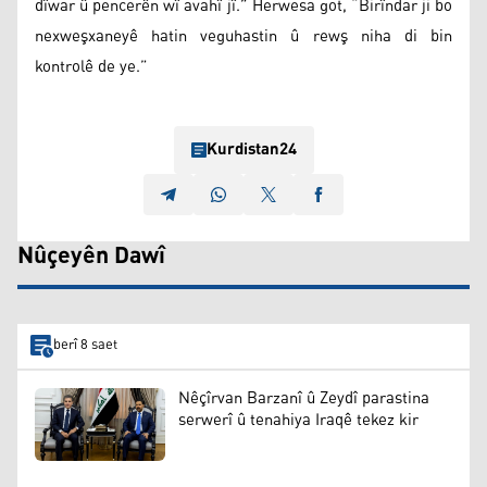
dîwar û pencerên wî avahî jî.” Herwesa got, “Birîndar ji bo
nexweşxaneyê hatin veguhastin û rewş niha di bin
kontrolê de ye.”
Kurdistan24
Nûçeyên Dawî
berî 8 saet
Nêçîrvan Barzanî û Zeydî parastina
serwerî û tenahiya Iraqê tekez kir