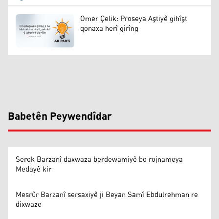
Omer Çelik: Proseya Aştiyê gihîşt
qonaxa herî girîng
Babetên Peywendîdar
Serok Barzanî daxwaza berdewamiyê bo rojnameya
Medayê kir
Mesrûr Barzanî sersaxiyê ji Beyan Samî Ebdulrehman re
dixwaze