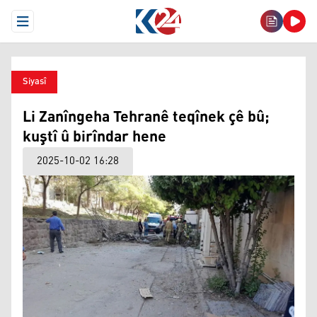
Open Menu
Siyasî
Li Zanîngeha Tehranê teqînek çê bû;
kuştî û birîndar hene
2025-10-02 16:28