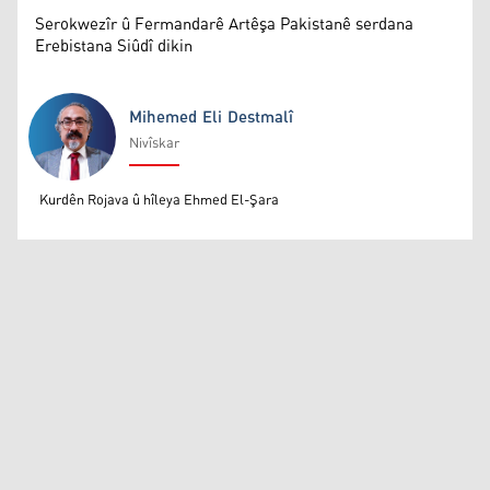
Serokwezîr û Fermandarê Artêşa Pakistanê serdana
Erebistana Siûdî dikin
Mihemed Eli Destmalî
Nivîskar
Mihemed Eli Destmalî
Kurdên Rojava û hîleya Ehmed El-Şara