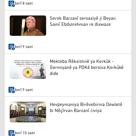
berî 8 saet
Serok Barzanî sersaxiyê ji Beyan
Samî Ebdulrehman re dixwaze
berî 9 saet
Mekteba Rêkxistinê ya Kerkûk -
Germiyanê ya PDKê bersiva Kerkûkê
dide
berî 9 saet
Hevpeymaniya Birêvebirina Dewletê
bi Nêçîrvan Barzanî civiya
berî 10 saet