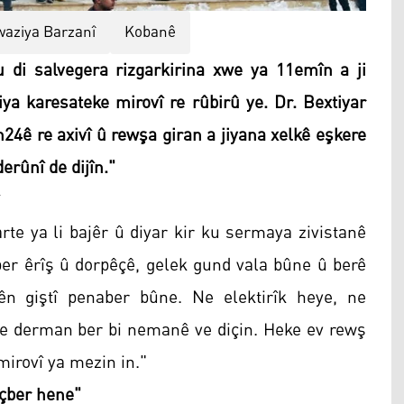
aziya Barzanî
Kobanê
di salvegera rizgarkirina xwe ya 11emîn a ji
iya karesateke mirovî re rûbirû ye. Dr. Bextiyar
an24ê re axivî û rewşa giran a jiyana xelkê eşkere
erûnî de dijîn."
rte ya li bajêr û diyar kir ku sermaya zivistanê
i ber êrîş û dorpêçê, gelek gund vala bûne û berê
n giştî penaber bûne. Ne elektirîk heye, ne
e derman ber bi nemanê ve diçin. Heke ev rewş
irovî ya mezin in."
oçber hene"