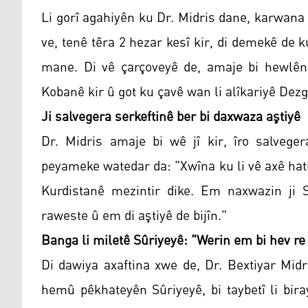
Li gorî agahiyên ku Dr. Midris dane, karwana 
ve, tenê têra 2 hezar kesî kir, di demekê de 
mane. Di vê çarçoveyê de, amaje bi hewlên
Kobanê kir û got ku çavê wan li alîkariyê Dez
Ji salvegera serkeftinê ber bi daxwaza aştiyê
Dr. Midris amaje bi wê jî kir, îro salvege
peyameke watedar da: "Xwîna ku li vê axê hati
Kurdistanê mezintir dike. Em naxwazin ji 
raweste û em di aştiyê de bijîn."
Banga li miletê Sûriyeyê: "Werin em bi hev re 
Di dawiya axaftina xwe de, Dr. Bextiyar Midr
hemû pêkhateyên Sûriyeyê, bi taybetî li bir