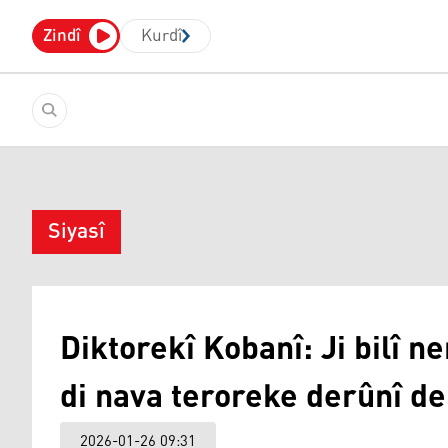
Zindî
Kurdî
Siyasî
Diktorekî Kobanî: Ji bilî 
di nava teroreke derûnî de 
2026-01-26 09:31