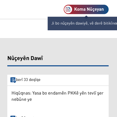
Koma Nûçeyan
Ji bo nûçeyên dawiyê, vê derê bitikîne
Nûçeyên Dawî
berî 33 deqîqe
Hiqûqnas: Yasa bo endamên PKKê yên tevlî şer
nebûne ye