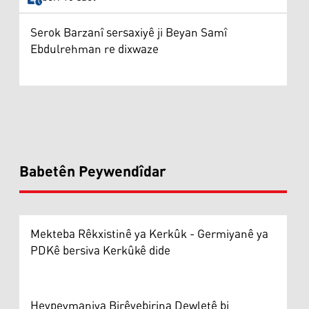
Serok Barzanî sersaxiyê ji Beyan Samî
Ebdulrehman re dixwaze
Babetên Peywendîdar
Mekteba Rêkxistinê ya Kerkûk - Germiyanê ya
PDKê bersiva Kerkûkê dide
Hevpeymaniya Birêvebirina Dewletê bi