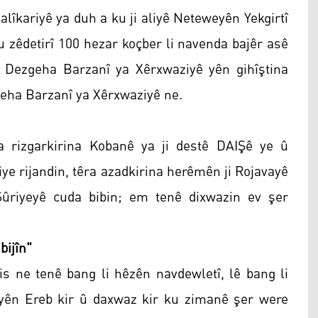
alîkariyê ya duh a ku ji aliyê Neteweyên Yekgirtî
ku zêdetirî 100 hezar koçber li navenda bajêr asê
 Dezgeha Barzanî ya Xêrxwaziyê yên gihîştina
geha Barzanî ya Xêrxwaziyê ne.
ra rizgarkirina Kobanê ya ji destê DAIŞê ye û
ye rijandin, têra azadkirina herêmên ji Rojavayê
Sûriyeyê cuda bibin; em tenê dixwazin ev şer
bijîn"
is ne tenê bang li hêzên navdewletî, lê bang li
ayên Ereb kir û daxwaz kir ku zimanê şer were