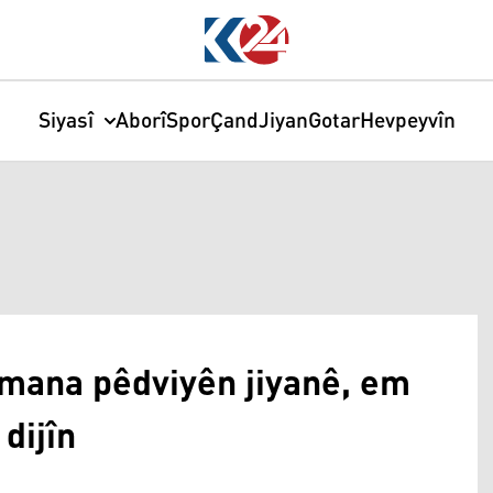
Siyasî
Aborî
Spor
Çand
Jiyan
Gotar
Hevpeyvîn
nemana pêdviyên jiyanê, em
dijîn