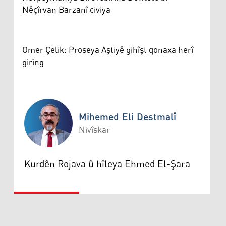
Nêçîrvan Barzanî civiya
Omer Çelik: Proseya Aştiyê gihîşt qonaxa herî
girîng
Mihemed Eli Destmalî
Nivîskar
Mihemed Eli Destmalî
Kurdên Rojava û hîleya Ehmed El-Şara