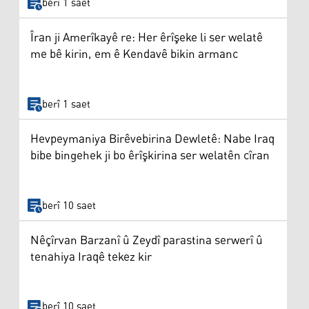
berî 1 saet
Îran ji Amerîkayê re: Her êrîşeke li ser welatê
me bê kirin, em ê Kendavê bikin armanc
berî 1 saet
Hevpeymaniya Birêvebirina Dewletê: Nabe Iraq
bibe bingehek ji bo êrîşkirina ser welatên cîran
berî 10 saet
Nêçîrvan Barzanî û Zeydî parastina serwerî û
tenahiya Iraqê tekez kir
berî 10 saet