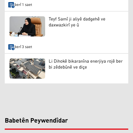
berî 1 saet
Teyf Samî ji aliyê dadgehê ve
daxwazkirî ye û
berî 3 saet
Li Dihokê bikaranîna enerjiya rojê ber
bi zêdebûnê ve diçe
Babetên Peywendîdar