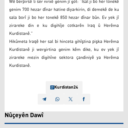
Wê berpirsê li ser nirxê genim jî got: “Îsal ji bo her tonekê
genim 700 hezar dînar hatine diyarkirin, di demekê de ku
sala borî ji bo her tonekê 850 hezar dînar bûn. Ev yek jî
zirareke din e ku digihîje cotkarên Iraq û Herêma
Kurdistanê.”
Hikûmeta Iraqê her sal bi hinceta gihîştina pişka Herêma
Kurdistanê ji wergirtina genim kêm dike, ku ev yek jî
zirareke mezin digihîne sektora çandiniyê ya Herêma
Kurdistanê.
Kurdistan24
Nûçeyên Dawî