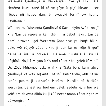
Wezareta Çandiniyê û Çavkaniyên Avê ya Hikûmeta
Herêma Kurdistanê bi rê ve çûye û piştî biryar li ser
rêjeya nû hatiye dan, bi awayekî fermî ew hatine
haydarkirin.
Wê berpirsa Wezareta Çandiniyê û Çavkaniyên Avê tekez jî
kir: "Em vê rêjeyê jî kêm dibînin û qebûl nakin. Em dê
hemî bizavan ligel Wezareta Çandiniyê ya Iraqê bikin,
daku wê rêjeyê zêde bikin, ji ber ku ev rêje li gorî
berhema îsal a cotkarên Herêma Kurdistanê, ku tê
pêşbînîkirin ji 1 milyon û nîv tonî zêdetir be, gelek kêm e."
Dr. Zêda Mihemed eşkere jî kir: “Sala borî, ku ji aliyê
çandiniyê ve wek hişkesalî hatibû hesibandin, 400 hezar
tonên genim ji cotkarên Herêma Kurdistanê hatibûn
wergirtin. Lê îsal ew berhem gelek zêdetir e, ji ber wê
yekê em daxwaz dikin ku ji 400 hezar tonan zêdetir genim
bê wergirtin.”