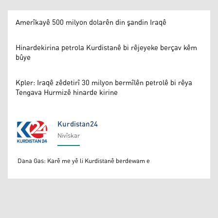
Amerîkayê 500 milyon dolarên din şandin Iraqê
Hinardekirina petrola Kurdistanê bi rêjeyeke berçav kêm
bûye
Kpler: Iraqê zêdetirî 30 milyon bermîlên petrolê bi rêya
Tengava Hurmizê hinarde kirine
Kurdistan24
Nivîskar
Kurdistan24
Dana Gas: Karê me yê li Kurdistanê berdewam e