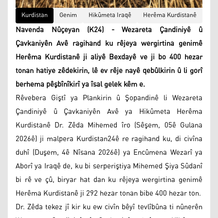
Kurdistan
Genim
Hikûmeta Iraqê
Herêma Kurdistanê
Navenda Nûçeyan (K24) - Wezareta Çandiniyê û
Çavkaniyên Avê ragihand ku rêjeya wergirtina genimê
Herêma Kurdistanê ji aliyê Bexdayê ve ji bo 400 hezar
tonan hatiye zêdekirin, lê ev rêje nayê qebûlkirin û li gorî
berhema pêşbînîkirî ya îsal gelek kêm e.
Rêvebera Giştî ya Plankirin û Şopandinê li Wezareta
Çandiniyê û Çavkaniyên Avê ya Hikûmeta Herêma
Kurdistanê Dr. Zêda Mihemed îro (Sêşem, 05ê Gulana
2026ê) ji malpera Kurdistan24ê re ragihand ku, di civîna
duhî (Duşem, 4ê Nîsana 2026ê) ya Encûmena Wezarî ya
Aborî ya Iraqê de, ku bi serperiştiya Mihemed Şiya Sûdanî
bi rê ve çû, biryar hat dan ku rêjeya wergirtina genimê
Herêma Kurdistanê ji 292 hezar tonan bibe 400 hezar ton.
Dr. Zêda tekez jî kir ku ew civîn bêyî tevlîbûna ti nûnerên