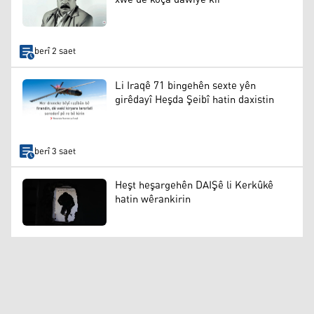
berî 2 saet
Li Iraqê 71 bingehên sexte yên
girêdayî Heşda Şeibî hatin daxistin
berî 3 saet
Heşt heşargehên DAIŞê li Kerkûkê
hatin wêrankirin