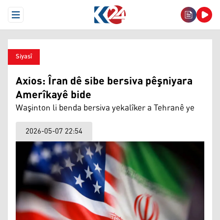
Open Menu
Siyasî
Axios: Îran dê sibe bersiva pêşniyara
Amerîkayê bide
Waşinton li benda bersiva yekalîker a Tehranê ye
2026-05-07 22:54