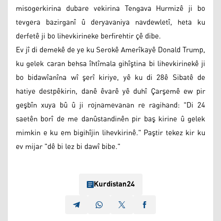
misogerkirina dubare vekirina Tengava Hurmizê ji bo
tevgera bazirganî û deryavaniya navdewletî, heta ku
derfetê ji bo lihevkirineke berfirehtir çê dibe.
Ev jî di demekê de ye ku Serokê Amerîkayê Donald Trump,
ku gelek caran behsa îhtîmala gihîştina bi lihevkirinekê ji
bo bidawîanîna wî şerî kiriye, yê ku di 28ê Sibatê de
hatiye destpêkirin, danê êvarê yê duhî Çarşemê ew pir
geşbîn xuya bû û ji rojnamevanan re ragihand: "Di 24
saetên borî de me danûstandinên pir baş kirine û gelek
mimkin e ku em bigihîjin lihevkirinê." Paştir tekez kir ku
ev mijar "dê bi lez bi dawî bibe."
Kurdistan24