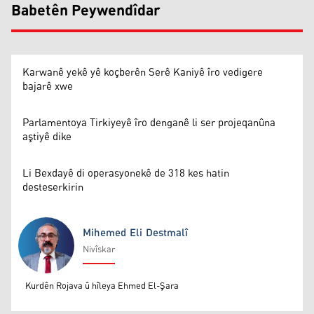
Babetên Peywendîdar
Karwanê yekê yê koçberên Serê Kaniyê îro vedigere
bajarê xwe
Parlamentoya Tirkiyeyê îro denganê li ser projeqanûna
aştiyê dike
Li Bexdayê di operasyonekê de 318 kes hatin
desteserkirin
Mihemed Eli Destmalî
Nivîskar
Mihemed Eli Destmalî
Kurdên Rojava û hîleya Ehmed El-Şara