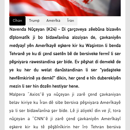
Cîhan
Trump
Amerîka
Îran
Navenda Nûçeyan (K24) - Di çarçoveya zêebûna bizavên
dîplomatîk ji bo bidawîanîna aloziyan de, çavkaniyên
medyayî yên Amerîkayê eşkere kir ku Waşinton li benda
Tehranê ye ku di çend saetên bê de bersiveke fermî li ser
pêşniyara rawestandina şer bide. Ev pêşhat di demekê de
ye ku her du welat danûstandinan li ser "yadaşteke
hevfêmkirinê ya demkî" dikin, her çend e hîn duberekiyên
mezin li ser hin dozên hestiyar hene.
Malpera “Axios”ê ya nûçeyan ji zarê çend çavkaniyan
belav kiriye ku Îran dê sibe bersiva pêşniyara Amerîkayê
ya li ser bidawîanîna şer bide. Lê ji aliyekî din ve jî, tora
nûçeyan a “CNN”ê ji zarê çend çavkaniyên Amerîkayî
eşkere kir ku tê pêşbînîkirin her îro Tehran bersiva