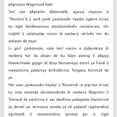
pêşniyara Waşintonê bide.
Tevî van pêşhatên dîplomatîk, ajansa nûçeyan a
“Reuters”ê ji zarê çend çavkaniyên haydar eşkere kiriye
ku ligel berdewamiya danûstandinên nerasterast, hîn
cudahî û valahiyeke mezin di navbera nêrînên her du
welatan de heye.
Li gorî çavkaniyan, xala herî mezin a duberekiya di
navbera her du aliyan de ku bûye asteng li pêşiya
lihevkirineke giştgir di doza bernameya atomî ya Îranê û
mekanîzma çawaniya birêvebirina Tengava Hurmizê de
ye.
Her wan çavkaniyên haydar ji Reutersê re piştrast kiriye
ku niha navenda danûstandinên di navbera Waşinton û
Tehranê de karkirina li ser darêtina yadaşteke lihevkirinê
ya demkî ye. Armanca sereke ya vê yadastê ragihandina
agirbestê û rawestandina qonaxa şer e, ligel