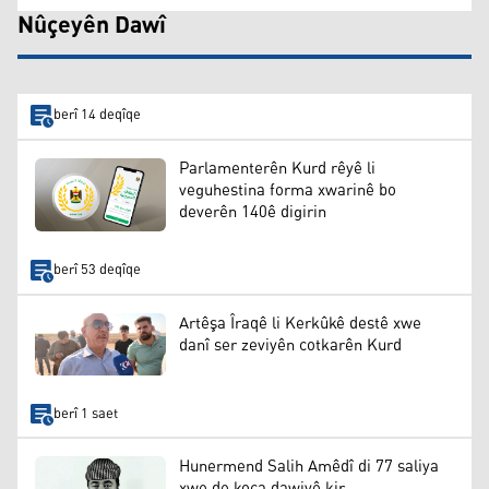
Nûçeyên Dawî
berî 14 deqîqe
Parlamenterên Kurd rêyê li
veguhestina forma xwarinê bo
deverên 140ê digirin
berî 53 deqîqe
Artêşa Îraqê li Kerkûkê destê xwe
danî ser zeviyên cotkarên Kurd
berî 1 saet
Hunermend Salih Amêdî di 77 saliya
xwe de koça dawiyê kir